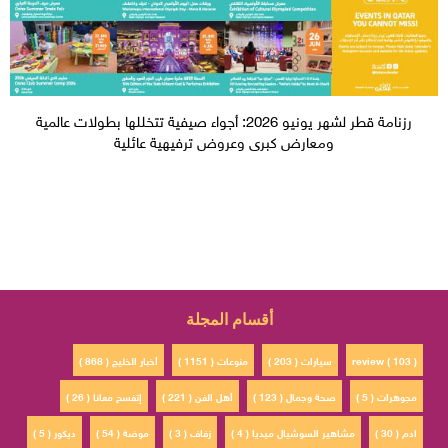
رزنامة قطر لشهر يونيو 2026: أجواء صيفية تتخللها بطولات عالمية
ومعارض كبرى وعروض ترفيهية عائلية
أقسام المجلة
review ( 103 )
سيارات ( 203 )
منوعات ( 1151 )
أخبار الخليج ( 868 )
مجوهرات ( 5 )
صحة وجمال ( 123 )
أهل الفن ( 221 )
إتفسح معانا ( 26 )
ادم ( 30 )
مشاهير السوشيال ميديا ( 4 )
زفاف ( 3 )
موضة ( 54 )
ديكور ( 5 )