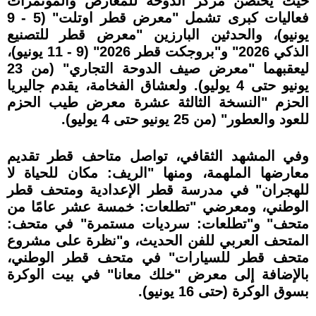
حيث يحتضن مركز الدوحة للمعارض والمؤتمرات
فعاليات كبرى تشمل "معرض قطر اوتلت" (5 - 9
يونيو)، والحدثين البارزين "معرض قطر للتصنيع
الذكي 2026" و"بروجكت قطر 2026" (9 - 11 يونيو)،
ليعقبهما "معرض صيف الدوحة التجاري" (من 23
يونيو حتى 4 يوليو). ولعشاق الفخامة، يقدم جاليريا
الحزم "النسخة الثالثة عشرة معرض طيب الحزم
للعود والعطور" (من 25 يونيو حتى 4 يوليو).
وفي المشهد الثقافي، تواصل متاحف قطر تقديم
معارضها الملهمة، ومنها "الريف: مكان للحياة لا
للهجران" في مدرسة قطر الإعدادية ومتحف قطر
الوطني، ومعرضي "تطلعات: خمسة عشر عامًا من
متحف" و"تطلعات: سرديات مستمرة" في متحف:
المتحف العربي للفن الحديث، و"نظرة على مشروع
متحف قطر للسيارات" في متحف قطر الوطني،
بالإضافة إلى معرض "خلك معانا" في بيت الوكرة
بسوق الوكرة (حتى 16 يونيو).