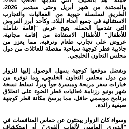
حملة "هلا بالصيف" التي تقدمها Visit Qatar،
والممتدة من شهر أبريل وحتى سبتمبر 2026،
الطريق لسلسلة حيوية من الفعاليات والتجارب
الاستثنائية في جميع أنحاء البلاد. وكأحد أبرز العروض
التي تقدمها الحملة، يتيح عرض "إقامة شاملة
للأطفال" للأطفال الاستفادة من إقامة مجانية،
عروض على تجارب طعام وترفيه، مما يعزز من
جاذبية قطر كوجهة سياحية مفضلة للعائلات من دول
مجلس التعاون الخليجي.
وبفضل موقعها كوجهة يسهل الوصول إليها للزوار
من دول مجلس التعاون الخليجي، وما توفره من
خيارات سفر مريحة وميسرة جواً وبراً، تسلط نسخة
شهر يونيو رزنامة فعاليات قطر الضوء على انطلاق
برنامج موسمي حافل، مما يرسخ مكانة قطر كوجهة
صيفية رائدة.
وسواء كان الزوار يبحثون عن حماس المنافسات في
"الدوري الماسي لألعاب القوى"، أو استكشاف