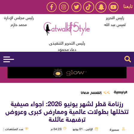
تابعنا
رئيس التحرير
رئيس مجلس الإدارة
لميس عبد الله
محمد حازم
رئيس التحرير التنفيذى
دعاء محمود
الرئيسية
إتفسح معانا
رزنامة قطر لشهر يونيو 2026: أجواء صيفية
تتخللها بطولات عالمية ومعارض كبرى وعروض
ترفيهية عائلية
سميرة
الإثنين ، 01 يونيو
04:23 م
عدد المشاهدات :