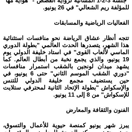
"جلسة 3-2-1 المسائية لرواية القصص - "هواية مها"
للمؤلفة ريم الشعالي" في 26 يونيو.
الفعاليات الرياضية والمسابقات
تتجه أنظار عشاق الرياضة نحو منافسات استثنائية
هذا الشهر، يتصدرها الحدث العالمي "بطولة الدوري
الماسي لألعاب القوى" في استاد خليفة الدولي يوم
19 يونيو، والذي يجمع نخبة من أبطال العالم. كما
يشهد ميدان لونجين بالشقب استمرار منافسات
"دوري الشقب الموسم الثاني" حتى 6 يونيو، في
حين يستضيف مجمع خليفة الدولي للتنس
والإسكواش "بطولة الإتحاد الثانية لمحترفي ستلايت
للإسكواش" من 8 إلى 11 يونيو.
الفنون والثقافة والمعارض
يبرز شهر يونيو كمنصة حيوية للأعمال والتسوق،