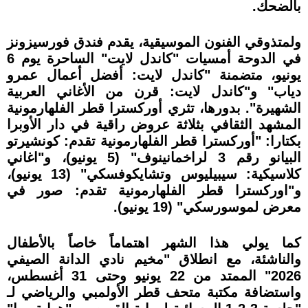
بالضحك.
ولمتذوقي الفنون الموسيقية، يقدم فندق فورسيزونز
في الدوحة أمسيات "كاندل لايت" الساحرة يوم 6
يونيو، متضمنة "كاندل لايت: أفضل أعمال عمرو
دياب" و"كاندل لايت: قرن من الأغاني العربية
الشهيرة". بدورها، تثري أوركسترا قطر الفلهارمونية
المشهد الثقافي بثلاثة عروض راقية في دار الأوبرا
بكتارا: "أوركسترا قطر الفلهارمونية تقدم: كونشيرتو
البيانو رقم 3 لراخمانينوف" (5 يونيو)، و"اغاني
كلاسيكية: سيبيليوس وتشايكوفسكي" (13 يونيو)،
و"اوركسترا قطر الفلهارمونية تقدم: صور في
معرض لموسورسكي" (19 يونيو).
كما يولي هذا الشهر اهتماماً خاصاً بالأطفال
والناشئة، مع انطلاق "مخيم نادي الدانة الصيفي
2026" الممتد من 22 يونيو وحتى 31 أغسطس،
واستضافة مكتبة متحف قطر الأولمبي والرياضي لـ