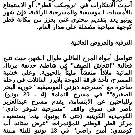
أحدث الابتكارات في "بروجكت قطر"، أو الاستمتاع
بالأمسيات الموسيقية والمسرحية الراقية، فإن شهر
يونيو يعد بتقديم محتوى غني يعزز من مكانة قطر
كوجهة سياحية مفضلة على مدار العام.
الترفيه والعروض العائلية
تتواصل أجواء المرح العائلي طوال الشهر، حيث تتيح
فعالية "انتعاش الصيف" في شاطئ حديقة مريال
المائية ملاذاً منعشاً مليئاً بالحيوية. وعلى خشبة
المسرح، تأخذ فرقة الدوحة بلايرز العائلات في رحلة
ساحرة مع "مسرحية ديزني الموسيقية "حورية البحر
الصغيرة"" في مسرح الثمامة (4 - 20 يونيو).
وللباحثين عن الابتسامة، يقدم مسرح عبدالعزيز
ناصر في سوق واقف "مسرحية شوقر دادي"
الكوميدية الكويتية (حتى 6 يونيو)، بينما يستضيف
مركز قطر الوطني للمؤتمرات "عرض ستاند أب
كوميدي: أمين راضي" في 13 يونيو لليلة مليئة