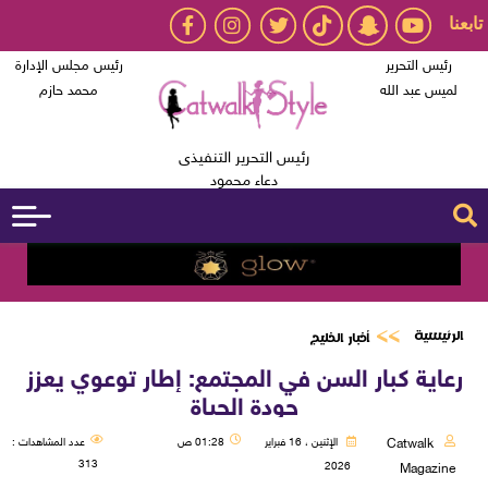
تابعنا
رئيس التحرير
رئيس مجلس الإدارة
لميس عبد الله
محمد حازم
رئيس التحرير التنفيذى
دعاء محمود
الرئيسية
أخبار الخليج
رعاية كبار السن في المجتمع: إطار توعوي يعزز
جودة الحياة
Catwalk
الإثنين ، 16 فبراير
01:28 ص
عدد المشاهدات :
313
2026
Magazine