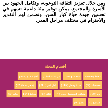
ومن خلال تعزيز الثقافة التوعوية، وتكامل الجهود بين
الأسرة والمجتمع، يمكن توفير بيئة داعمة تسهم في
تحسين جودة حياة كبار السن، وتضمن لهم التقدير
والاحترام في مختلف مراحل العمر.
أقسام المجلة
review ( 103 )
سيارات ( 203 )
منوعات ( 1151 )
أخبار الخليج ( 868 )
مجوهرات ( 5 )
صحة وجمال ( 123 )
أهل الفن ( 221 )
إتفسح معانا ( 26 )
ادم ( 30 )
مشاهير السوشيال ميديا ( 4 )
زفاف ( 3 )
موضة ( 54 )
ديكور ( 5 )
الأبراج ( 0 )
مطبخ ( 6 )