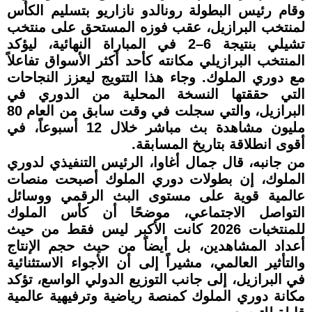
وقام رئيس البطولة رونالدو نازاريو بتسليم الكأس
لمنتخب البرازيل، عقب فوزه المستحق على منتخب
تشيلي بنتيجة 6–2 في المباراة النهائية، ليؤكد
المنتخب البرازيلي مكانته كأحد أكثر الأسواق تفاعلاً
مع دوري الملوك. وجاء هذا التتويج ليعزز النجاحات
التي حققتها النسخة المحلية من الدوري في
البرازيل، والتي سجلت في وقت سابق من العام 80
مليون مشاهدة بث مباشر خلال 12 أسبوعاً، في
أقوى انطلاقة بتاريخ المسابقة.
من جانبه، قال جمال أغاوا، الرئيس التنفيذي لدوري
الملوك، إن بطولات دوري الملوك أصبحت منصات
عالمية قوية على مستوى البث الرقمي ووسائل
التواصل الاجتماعي، موضحًا أن كأس الملوك
للمنتخبات 2026 كانت الأكبر ليس فقط من حيث
أعداد المشاهدين، بل أيضاً من حيث حجم الإنتاج
والتأثير العالمي، مشيراً إلى أن الأجواء الاستثنائية
في البرازيل، إلى جانب التوزيع الدولي الواسع، تؤكد
مكانة دوري الملوك كمنصة رياضية وترفيهية عالمية