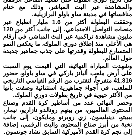
والمشاهدة عبر البث المباشر، وذلك مع ختام
منافساتها في مدينة ساو باولو البرازيلية.
وحققت البطولة أكثر من 1.6 مليار انطباع عبر
منصات التواصل الاجتماعي، إلى جانب أكثر من 120
مليون مشاهدة تراكمية عبر البث المباشر، في أرقام
هي الأعلى منذ إطلاق دوري الملوك، ما يعكس النمو
المتسارع للبطولة وقدرتها على جذب جماهير جديدة
حول العالم.
وشهدت المباراة النهائية، التي أقيمت يوم السبت
على أرض ملعب أليانز باركي في ساو باولو، حضور
41,316 متفرجاً، لتقترب من الرقم القياسي التاريخي
للملعب، في أجواء جماهيرية استثنائية وصفت بأنها
من الأكثر حيوية في تاريخ بطولات دوري الملوك.
وحضر النهائي عدد من أساطير كرة القدم وصناع
المحتوى العالميين، من بينهم رونالدو نازاريو، نيمار،
بيبيتو، دينيلسون، زي روبرتو ومايكون، إلى جانب
نخبة من أبرز صناع المحتوى والبث الرقمي، إضافة
إلى نجم كرة القدم الأميركية السابق تشاد جونسون.