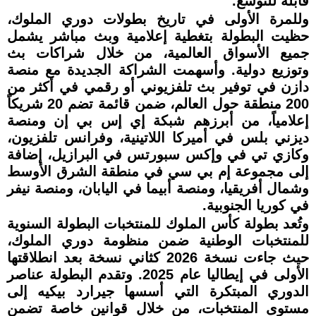
قابلة للتوسع.
وللمرة الأولى في تاريخ بطولات دوري الملوك،
حظيت البطولة بتغطية إعلامية وبث مباشر يشمل
جميع الأسواق العالمية، من خلال شراكات بث
وتوزيع دولية. وأسهمت الشراكة الجديدة مع منصة
دازن في توفير بث تلفزيوني أو رقمي في أكثر من
200 منطقة حول العالم، ضمن قائمة تضم 20 شريكاً
إعلامياً، من أبرزهم شبكة إي إس بي إن ومنصة
ديزني بلس في أميركا اللاتينية، وفرانس تلفزيون،
وكازي تي في وإكس سبورتس في البرازيل، إضافة
إلى مجموعة إم بي سي في منطقة الشرق الأوسط
وشمال أفريقيا، ومنصة أبيما في اليابان، ومنصة نيفر
في كوريا الجنوبية.
وتُعد بطولة كأس الملوك للمنتخبات البطولة السنوية
للمنتخبات الوطنية ضمن منظومة دوري الملوك،
حيث جاءت نسخة 2026 كثاني نسخة بعد انطلاقتها
الأولى في إيطاليا عام 2025. وتقدم البطولة عناصر
الدوري المبتكرة التي أسسها جيرارد بيكيه إلى
مستوى المنتخبات، من خلال قوانين خاصة تضمن