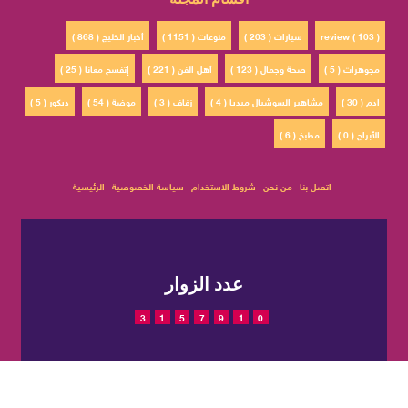
review ( 103 )
سيارات ( 203 )
منوعات ( 1151 )
أخبار الخليج ( 868 )
مجوهرات ( 5 )
صحة وجمال ( 123 )
أهل الفن ( 221 )
إتفسح معانا ( 25 )
ادم ( 30 )
مشاهير السوشيال ميديا ( 4 )
زفاف ( 3 )
موضة ( 54 )
ديكور ( 5 )
الأبراج ( 0 )
مطبخ ( 6 )
اتصل بنا
من نحن
شروط الاستخدام
سياسة الخصوصية
الرئيسية
عدد الزوار
3
1
5
7
9
1
0