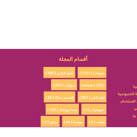
أقسام المجلة
منوعات ( 1151 )
أخبار الخليج ( 868 )
review ( 103 )
سيارات ( 203 )
ية
 الخصوصية
أهل الفن ( 221 )
إتفسح معانا ( 26 )
الاستخدام
ن
مجوهرات ( 5 )
صحة وجمال ( 123 )
نا
زفاف ( 3 )
موضة ( 54 )
ديكور ( 5 )
ادم ( 30 )
مشاهير السوشيال ميديا ( 4 )