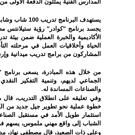
المدارس الفنية يمثلون الدفعة الأولى من
يستهدف البرنامج تدريب 100 شاب وشابة في مجالات الميكانيكا، والتشخيص الفني، وخدمات ما بعد البيع.
يجسد برنامج "كوادر" رؤية ستيلانتس مصر 
الأكاديمية والخبرة العملية ضمن بيئة تد
الحياة وأخلاقيات العمل في مرحلته ال
المشاركون من برامج تدريب ميدانية وإرش
من خلال هذه المبادرة، يسعى برنامج "
الجماعي لديهم، وتنمية التفكير النق
والصناعات المساندة له.
وفي تعليقه على انطلاق التدريب، قال 
خطوة عملية نحو تطوير جيل جديد من الك
استثمار طويل الأمد في مستقبل الصناعة
الشباب إلى واقع مهني ملموس، يسهم في ت
وعلى ذات الصعيد، قال مصطفى نهاد، مدير