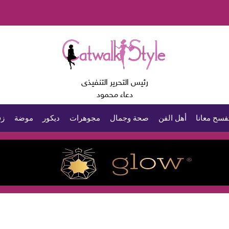
رئيس التحرير التنفيذى
دعاء محمود
فسح معانا
أهل الفن
صحة وجمال
مجوهرات
ديكور
موضة
زف