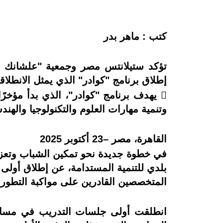
كتب : ماهر بدر
تؤكد ستيلانتس مصر وجمعية "علشانك يا 
إطلاق برنامج "كوادر" الذي يمثل الانطلاقة
وتنمية مهارات العلوم والتكنولوجيا والهند
القاهرة، مصر –23 أكتوبر 2025
في خطوة جديدة نحو تمكين الشباب وتعزي
بلدي للتنمية المستدامة، عن إطلاق أولى
المتخصصين القادرين على مواكبة التطور