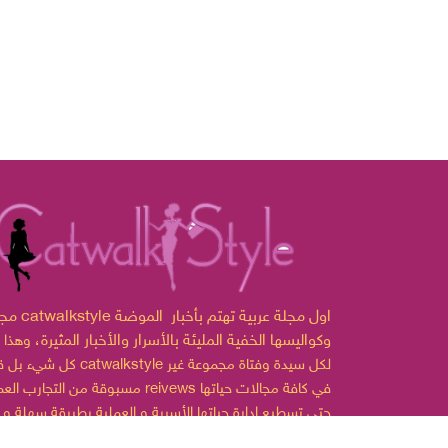
مجلة catwalkstyle اول مجلة ع
وكواليسها الخفية المليئة بالأسرار والأخبار المثيرة،
وهذا 
لكل سيدة وفتاة مجموعة غير
catwalkstyle
كل شيء بل قدمت
مسبوقة من التجارب العملية reivews في كافة مجالات
حتى تسطيع إدارة حياتها الأسرية و العملية بطريقة سهلة و
ممتعة.