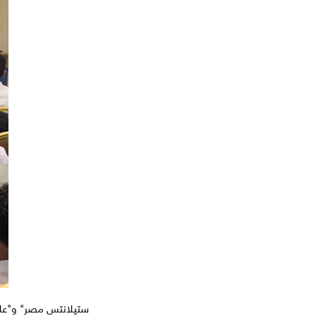
ستيلانتس مصر" و"علشا