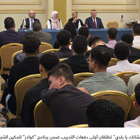
نك يا بلدي" تطلقان أولى دفعات التدريب ضمن برنامج "كوادر" لتمكين الشب