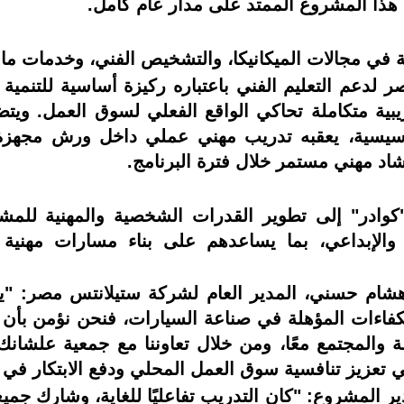
 هذا المشروع الممتد على مدار عام كامل.
لدعم التعليم الفني باعتباره ركيزة أساسية للتنمية 
ريبية متكاملة تحاكي الواقع الفعلي لسوق العمل. ويت
تأسيسية، يعقبه تدريب مهني عملي داخل ورش مجهزة ب
اد مهني مستمر خلال فترة البرنامج.
كوادر" إلى تطوير القدرات الشخصية والمهنية للمشا
دي والإبداعي، بما يساعدهم على بناء مسارات مهني
هشام حسني، المدير العام لشركة ستيلانتس مصر: "يم
فاءات المؤهلة في صناعة السيارات، فنحن نؤمن بأن ت
 والمجتمع معًا، ومن خلال تعاوننا مع جمعية علشان
عزيز تنافسية سوق العمل المحلي ودفع الابتكار في ه
 المشروع: "كان التدريب تفاعليًا للغاية، وشارك جم