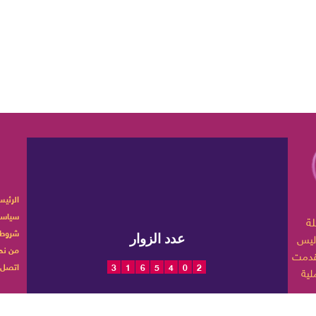
الرئيس
سياسة
ربية تهتم بأخبار الموضة
شروط 
ليس
عدد الزوار
من نح
اتصل ب
3
1
6
5
4
0
2
 حياتها