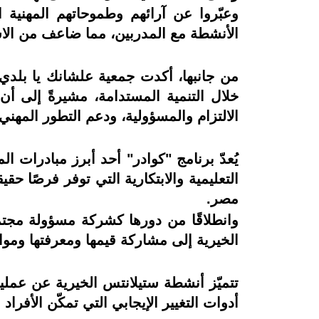
وعبّروا عن آرائهم وطموحاتهم المهنية 
الأنشطة مع المدربين، مما ضاعف من الاستف
من جانبها، أكدت جمعية علشانك يا بلدي ل
خلال التنمية المستدامة، مشيرةً إلى أ
الالتزام والمسؤولية، ودعم التطور المهني
يُعدّ برنامج "كوادر" أحد أبرز مبادرا
التعليمية والابتكارية التي توفر فرصًا
مصر.
وانطلاقًا من دورها كشركة مسؤولة مجتم
الخيرية إلى مشاركة قيمها ومعرفتها وموار
تتميّز أنشطة ستيلانتس الخيرية عن عمليات
أدوات التغيير الإيجابي التي تمكّن الأفرا