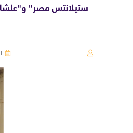
ستيلانتس مصر" و"علشانك
الخم