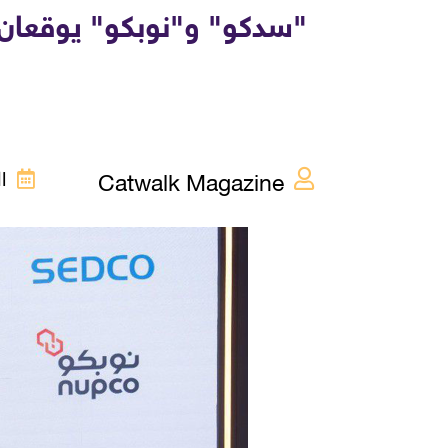
"سدكو" و"نوبكو" يوقعان م
Catwalk Magazine
الخم