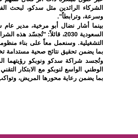
الشركاء الرائدين مثل سدكو، لبحث الفرص
وسرعة، وترابطاً".
بينما أشار نضال أبو مرخية، مدير عام
السعودية 2030، قائلاً: "تُج
التشغيلية. وسنعمل معاً على بناء منظوم
بما يضمن تحقيق نتائج صحية مستدامة تخ
وتُجسد شراكة سدكو ونوبكو رؤيتهما الم
الوطني الواسع لنوبكو مع الابتكار التق
بما يضمن رعاية محورها المريض، وتواكب تطلعات رؤية السعودي