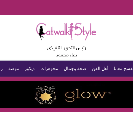
رئيس التحرير التنفيذى
دعاء محمود
فسح معانا
أهل الفن
صحة وجمال
مجوهرات
ديكور
موضة
زف