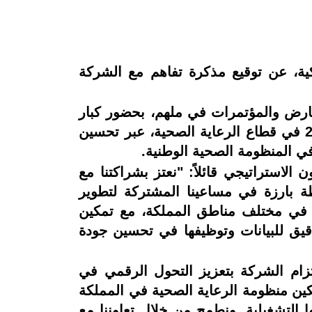
لصحية الذكية، عن توقيع مذكرة تفاهم مع الشركة
20، المنعقد في مركز الرياض للمعارض والمؤتمرات في ملهم، بحضور كبار
التنفيذيين من كلا الجانبين. ويُجسّد هذا التعاون خطوة استراتيجية نحو دعم رؤية السعودية 2030 في قطاع الرعاية الصحية، عبر تحسين
ي المنظومة الصحية الوطنية.
لاستراتيجي قائلاً: "نعتز بشراكتنا مع
طة بارزة في مساعينا المشتركة لتطوير
رة في مختلف مناطق المملكة، مع تمكين
يق للبيانات وتوظيفها في تحسين جودة
تزام الشركة بتعزيز التحول الرقمي في
مكين منظومة الرعاية الصحية في المملكة
 التشغيلية. ونطمح من خلال تعاوننا مع