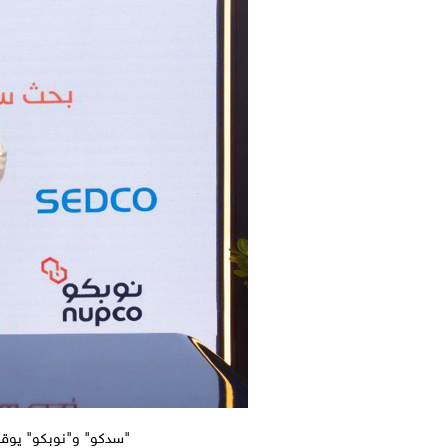
"سدكو" و"نوبكو" يوقعان