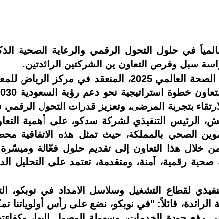
دكو SEDCO، الرائدة عالمياً في حلول التحول الرقمي والرعاية ا
راسة سبل وفرص التعاون ين الشركتين الرائدتين.
وجرى توقيع الاتفاقية على هامش ملتقى الصحة العالمي 25
رتقاء بتجربة المرضى، وتعزيز قدرات التحول الرقمي ف
 الرئيس التنفيذي لشركة سدكو، على أهمية التعاون ا
تموين الصحي بالمملكة، حيث تمثل هذه الاتفاقية مح
من خلال هذا التعاون إلى تقديم حلول فعّالة وميسّ
ة رقمية، آمنة، ومتقدمة، تعتمد على التحليل الدق
نفيذي لقطاع التشغيل وسلاسل الامداد في نوبكو، ال
الرائدة، قائلاً: "في نوبكو، نضع على رأس أولوياتنا ت
 رفع جودة الخدمات، وسهولة الوصول إليها، وكفاءتها