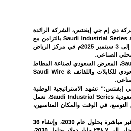
ركة دي إم جي إيفنتس، الشركة الرائدة
في تنظيم الفعاليات الدولية، عن اكتمال الاستعدادات لإطلاق سلسلة فعاليات الصناعة السعودية Saudi Industrial Series بالتزامن مع
النسخة الثانية من المعرض السعودي للأخشاب Saudi Wood Expo، وذلك خلال الفترة من 1 إلى 3 سبتمبر 2025م في مركز الرياض
وتضم الفعالية أربعة معارض متخصصة هي: المعرض السعودي للألمنيوم Saudi Aluminium Expo، المعرض السعودي لصناعة المطاط
Saudi Rubber Expo، والمعرض السعودي للآلات Saudi Machinery Expo، والمعرض السعودي للكابلات واللفائف Saudi Wire &
ي إيفنتس:" تشهد الاستراتيجية الوطنية
للصناعة انطلاقة جديدة تدفع نحو نهضة صناعية شاملة. ومن خلال سلسلة فعاليات الصناعة السعودية Saudi Industrial Series، نعمل
التوسع، في الوقت والمكان المناسبين،
ووفقاً للاستراتيجية الوطنية للصناعة، تهدف المملكة توفير ٢.١ مليون وظيفة صناعية مباشرة وغير مباشرة بحلول عام 2030، وإنشاء 36
ألف مصنع بحلول عام 2035. كما تهدف الخطة إلى رفع مساهمة القطاع الصناعي في الناتج المحلي إلى ٢٣٨.٧ مليار دولار بحلول 2030،