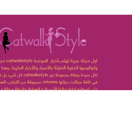
مجلة catwalkstyle اول مجلة ع
وكواليسها الخفية المليئة بالأسرار والأخبار المثيرة،
وهذا 
لكل سيدة وفتاة مجموعة غير
catwalkstyle
كل شيء بل قدمت
مسبوقة من التجارب العملية reivews في كافة مجالات
حتى تسطيع إدارة حياتها الأسرية و العملية بطريقة سهلة و
ممتعة.
© 2022 حقوق النشر محفوظة لمجلة CatWalkStyle