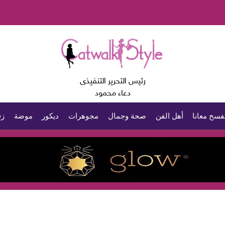
رئيس التحرير التنفيذى
دعاء محمود
فسح معانا
أهل الفن
صحة وجمال
مجوهرات
ديكور
موضة
زف