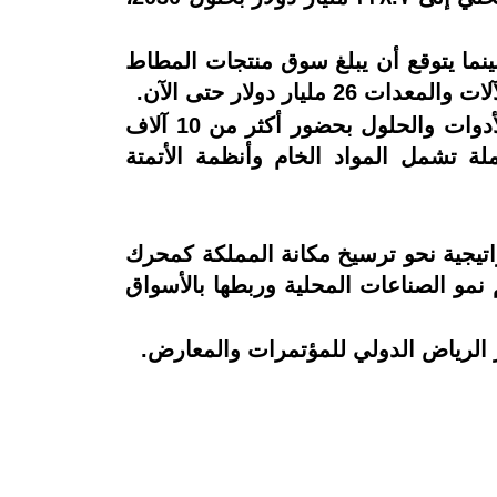
التوقعات إلى أن حجم سوق الألمنيوم المحلي سيصل إلى ٢.٤ مليار دولار بحلول 2026، بينما يتوقع أن يبلغ سوق منتجات المطاط
وسيشارك في الحدث أكثر من 250 عارض محلي ودولي لاستعراض أحدث التقنيات والآلات والأدوات والحلول بحضور أكثر من 10 آلاف
 تشمل المواد الخام وأنظمة الأتمتة
 Saudi Industrial Series بالمملكة خطوة استراتيجية نحو ترسيخ مكانة المملكة كمحرك
م نمو الصناعات المحلية وربطها بالأسواق