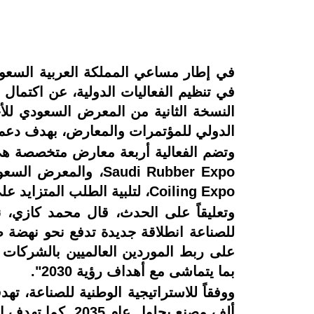
في إطار مساعي المملكة العربية السعود
الدولي للمؤتمرات والمعارض، بهدف دعم تحقيق أهدف رؤية السع
Coiling Expo، لتلبية الطلب المتزايد على الابتكار والاستثمار والشراكات الدولية في القطاع الصناعي.
وتعليقاً على الحدث، قال محمد كازي، نا
على ربط الموردين العالميين بالشركات 
بما يتماشى مع أهداف رؤية 2030".