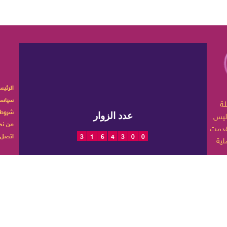
الرئيس
سياسة
ربية تهتم بأخبار الموضة
شروط 
ليس
عدد الزوار
من نح
اتصل ب
3
1
6
4
3
0
0
 حياتها
تم 