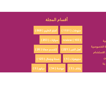
أقسام المجلة
منوعات ( 1151 )
أخبار الخليج ( 868 )
review ( 103 )
سيارات ( 203 )
ية
 الخصوصية
أهل الفن ( 221 )
إتفسح معانا ( 26 )
الاستخدام
ن
مجوهرات ( 5 )
صحة وجمال ( 123 )
نا
زفاف ( 3 )
موضة ( 54 )
ديكور ( 5 )
ادم ( 30 )
مشاهير السوشيال ميديا ( 4 )
الأبراج ( 0 )
مطبخ ( 6 )
التصميم والتطوير بواسطة شركة
EGIT