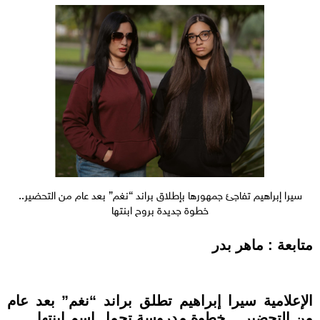
سيرا إبراهيم تفاجئ جمهورها بإطلاق براند “نغم” بعد عام من التحضير..
خطوة جديدة بروح ابنتها
متابعة : ماهر بدر
الإعلامية سيرا إبراهيم تطلق براند “نغم” بعد عام
من التحضير… خطوة مدروسة تحمل اسم ابنتها