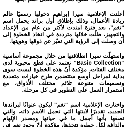
أعلنت الإعلامية سيرا إبراهيم دخولها رسميًا عالم
ريادة الأعمال، وذلك بإطلاق أول براند يحمل اسم
“نغم”، بعد فترة امتدت لأكثر من عام من الإعداد
والتجهيز، ظلّت خلالها مترددة في اتخاذ الخطوة إلى
أن وصلت إلى الرؤية التي تعبّر عن ذوقها وهويتها.
واستهلّت سيرا انطلاقتها من خلال مجموعة أساسية
“Basic Collection” تعتمد على قطع محبوبة لدى
مختلف الفئات، مؤكدة أنّ هذه الخطوة ليست سوى
بداية لمراحل أوسع ستتضمن طرح خيارات متعددة
وتصميمات متنوعة تلائم مختلف الأذواق، مع
استمرار العمل على التطوير في كل مرحلة.
واختارت الإعلامية اسم “نغم” ليكون عنوانًا لبراندها
الجديد، تقديرًا لابنتها التي تحمل الاسم ذاته، والتي
تصفها بأنها أجمل ما في حياتها ومصدر الإلهام
والدافع لكل خطوة تتخذها، مؤكدة أنّ وجود نغم في