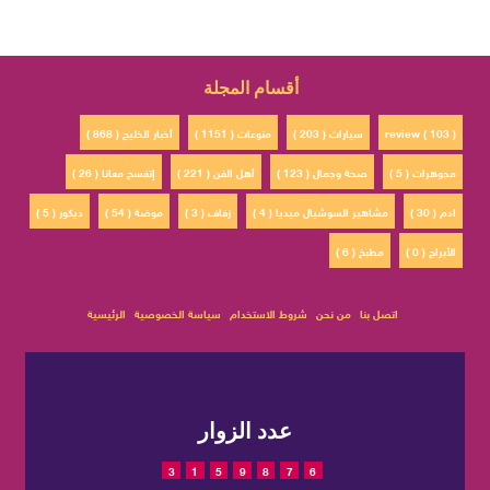
أقسام المجلة
review ( 103 )
سيارات ( 203 )
منوعات ( 1151 )
أخبار الخليج ( 868 )
مجوهرات ( 5 )
صحة وجمال ( 123 )
أهل الفن ( 221 )
إتفسح معانا ( 26 )
ادم ( 30 )
مشاهير السوشيال ميديا ( 4 )
زفاف ( 3 )
موضة ( 54 )
ديكور ( 5 )
الأبراج ( 0 )
مطبخ ( 6 )
اتصل بنا
من نحن
شروط الاستخدام
سياسة الخصوصية
الرئيسية
عدد الزوار
3
1
5
9
8
7
6