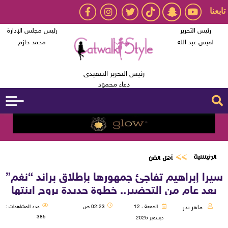
تابعنا
رئيس التحرير
رئيس مجلس الإدارة
لميس عبد الله
محمد حازم
رئيس التحرير التنفيذى
دعاء محمود
الرئيسية
أهل الفن
سيرا إبراهيم تفاجئ جمهورها بإطلاق براند “نغم”
بعد عام من التحضير.. خطوة جديدة بروح ابنتها
ماهر بدر
الجمعة ، 12
02:23 ص
عدد المشاهدات :
385
ديسمبر 2025