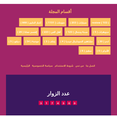
أقسام المجلة
review ( 103 )
سيارات ( 203 )
منوعات ( 1151 )
أخبار الخليج ( 868 )
مجوهرات ( 5 )
صحة وجمال ( 123 )
أهل الفن ( 223 )
إتفسح معانا ( 26 )
ادم ( 30 )
مشاهير السوشيال ميديا ( 4 )
زفاف ( 3 )
موضة ( 54 )
ديكور ( 5 )
الأبراج ( 0 )
مطبخ ( 6 )
اتصل بنا
من نحن
شروط الاستخدام
سياسة الخصوصية
الرئيسية
عدد الزوار
3
1
7
4
3
0
0