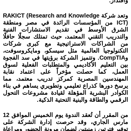
واقتدار.
وتعد شركة RAKICT (Research and Knowledge
ICT) من المؤسسات الرائدة في مصر ومنطقة
الشرق الأوسط في تقديم الاستشارات الفنية
والتدريب التقني المعتمد، حيث تمتلك سجلًا حافلًا
من الشراكات الاستراتيجية مع كبرى شركات
التكنولوجيا العالمية مثل سيسكو، ومايكروسوفت،
وCompTIA. وتتميز الشركة برؤيتها في سد الفجوة
بين التعليم الأكاديمي والمتطلبات الفعلية لسوق
العمل، كما حصلت مؤخراً على اعتماد نقابة
المهندسين المصرية كمركز تدريب معتمد، مما
يرسخ دورها كذراع تعليمي وتطويري يساهم في بناء
الكوادر البشرية المؤهلة لقيادة مشروعات التحول
الرقمي والطاقة والبنية التحتية الذكية.
من المقرر أن تُعقد الندوة يوم الخميس الموافق 12
مارس الجاري، وقد حرصت إدارة الشركة على
توفير فترتين زمنيتين لضمان مرونة الحضور ومراعاة