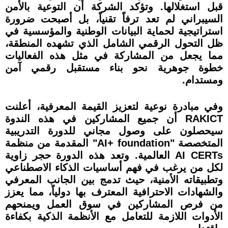
قبل استغلالها. وتؤكد الشركة أن التوعية بالأمن
السيبراني لم تعد ترفاً تقنياً، بل أصبحت ضرورة
استراتيجية لحماية البيانات الوطنية والمؤسسية في
ظل التحول الرقمي الشامل الذي تشهده المنطقة،
مما يجعل من المشاركة في مثل هذه الفعاليات
خطوة جوهرية نحو بناء مستقبل رقمي آمن
ومستدام.
وفي مبادرة نوعية لتعزيز القيمة المعرفية، أعلنت
RAKICT أن جميع المشاركين في هذه الندوة
سيحصلون على وصول مجاني للدورة التدريبية
المتخصصة "AI+ foundation" المقدمة من منظمة
AI CERTs العالمية. وتعد هذه الدورة حجر زاوية
لكل من يرغب في فهم أساسيات الذكاء الاصطناعي
وتطبيقاته الأمنية، حيث تدمج بين الجانب المعرفي
والشهادات الاحترافية المعترف بها دولياً، مما يعزز
من فرص المشاركين في سوق العمل ويمنحهم
الأدوات اللازمة للتعامل مع الأنظمة الذكية بكفاءة