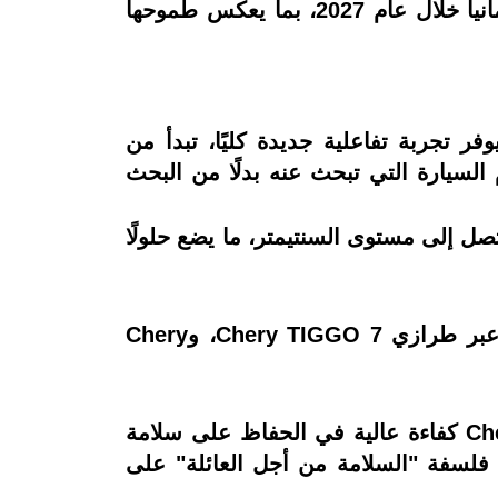
كما تخطط الشركة لتعزيز حضورها في الأسواق الأوروبية عبر إطلاق طرازات TIGGO في ألمانيا خلال عام 2027، بما يعكس طموحها
ظام ذكي متكامل يوفر تجربة تفاعلية جديدة كليًا، تبدأ من
لسيارة التي تبحث عنه بدلًا من البحث
تصل إلى مستوى السنتيمتر، ما يضع حلولًا
من المقرر طرح هذه التقنية في أسواق الشرق الأوسط وجنوب شرق آسيا خلال عام 2026 عبر طرازي Chery TIGGO 7، وChery
في موازاة ذلك، أجرت الشركة اختبار تصادم مركب لثلاث سيارات، حيث أثبتت Chery TIGGO 9 كفاءة عالية في الحفاظ على سلامة
فلسفة "السلامة من أجل العائلة" على