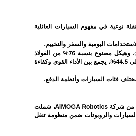
كشفت شيري عن طرازها الجديد TIGGO V، الذي يمثل نقلة نوعية في مفهوم السيارات العائلية
وتأتي السيارة بقاعدة عجلات تصل إلى 2800 مم، ومقصورة رحبة بثلاثة صفوف وسبعة مقاعد، وهيكل مصنوع بنسبة 76% من الفولاذ
والألمنيوم عالي الصلابة لتعزيز الأمان، إضافة إلى نظام هجين متطور CSH بكفاءة حرارية تصل إلى 44.5%، يجمع بين الأداء القوي وكفاءة
في إطار رؤيتها المستقبلية، وسّعت شيري من تكامل منظومتها الذكية عبر عرض تقنيات متقدمة من شركة AiMOGA Robotics، شملت
 السيارات والروبوتات ضمن منظومة تنقل