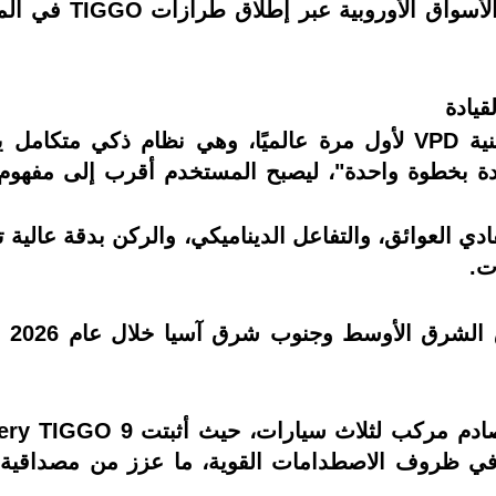
قيادة
ضمن هذا التوجه، كشفت شيري عن تقنية VPD لأول مرة عالميًا، وهي ن
ودة بخطوة واحدة"، ليصبح المستخدم أقرب إلى مفهوم ا
ي العوائق، والتفاعل الديناميكي، والركن بدقة عالية 
ت.
في ظروف الاصطدامات القوية، ما عزز من مصداقية 