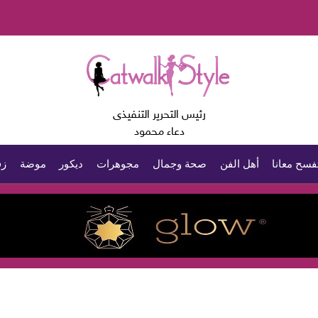
رئيس التحرير التنفيذى
دعاء محمود
فسح معانا
أهل الفن
صحة وجمال
مجوهرات
ديكور
موضة
زف