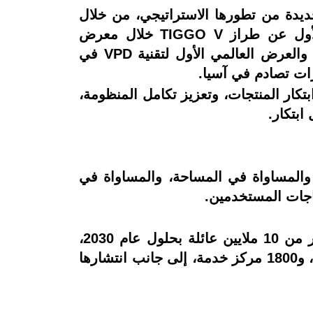
ة جديدة من تطورها الاستراتيجي، من خلال
سلسلة فعاليات كبرى شملت الإطلاق العالمي لرؤية العلامة التجارية الجديدة، والإفصاح الأول عن طراز TIGGO V خلال معرض
AutoChina 2026، إلى جانب قمة شيري الدولية للعلامة التجارية، ومعرض المنظومة الذكية، والعرض العالمي الأول لتقنية VPD في
رات تصادم في آسيا.
بتكار المنتجات، وتعزيز تكامل المنظومة،
ابتكار.
، والمساواة في المساحة، والمساواة في
ياجات المستخدمين.
تستهدف الشركة الوصول إلى مليون مستخدم جديد من العائلات خلال عام 2026، وخدمة أكثر من 10 ملايين عائلة بحلول عام 2030،
مدعومة بشبكة عالمية قوية تضم 8 مراكز بحث وتطوير، و36 قاعدة إنتاج، وأكثر من 2000 وكيل، و1800 مركز خدمة، إلى جانب انتشارها