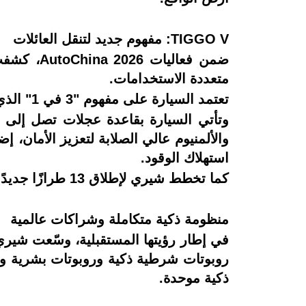
TIGGO V: مفهوم جديد لتنقل العائلات
متعددة الاستخدامات.
تعتمد السيارة على مفهوم "3 في 1" الذي يتيح التحول بين SUV، وMPV، وPUP، لتلائم مختلف الاستخدامات اليومية والسفر والتخييم.
استهلاك الوقود.
كما تخطط شيري لإطلاق 13 طرازًا جديدًا خلال العامين المقبلين لتوسيع منظومتها العالمية في مختلف فئات السيارات وأنظمة الدفع.
منظومة ذكية متكاملة وشراكات عالمية
روبوتات شرطية ذكية وروبوتات بشرية وكل
ذكية موحدة.