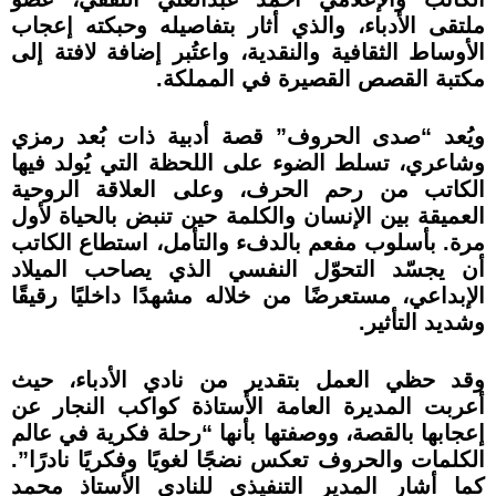
ملتقى الأدباء، والذي أثار بتفاصيله وحبكته إعجاب
الأوساط الثقافية والنقدية، واعتُبر إضافة لافتة إلى
مكتبة القصص القصيرة في المملكة.
ويُعد “صدى الحروف” قصة أدبية ذات بُعد رمزي
وشاعري، تسلط الضوء على اللحظة التي يُولد فيها
الكاتب من رحم الحرف، وعلى العلاقة الروحية
العميقة بين الإنسان والكلمة حين تنبض بالحياة لأول
مرة. بأسلوب مفعم بالدفء والتأمل، استطاع الكاتب
أن يجسّد التحوّل النفسي الذي يصاحب الميلاد
الإبداعي، مستعرضًا من خلاله مشهدًا داخليًا رقيقًا
وشديد التأثير.
وقد حظي العمل بتقدير من نادي الأدباء، حيث
أعربت المديرة العامة الأستاذة كواكب النجار عن
إعجابها بالقصة، ووصفتها بأنها “رحلة فكرية في عالم
الكلمات والحروف تعكس نضجًا لغويًا وفكريًا نادرًا”.
كما أشار المدير التنفيذي للنادي الأستاذ محمد