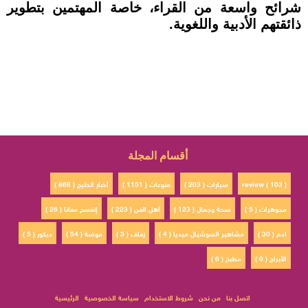
شرائح واسعة من القراء، خاصة المهتمين بتطوير
ذائقتهم الأدبية واللغوية.
أقسام المجلة
review ( 103 )
سيارات ( 203 )
منوعات ( 1151 )
أخبار الخليج ( 868 )
مجوهرات ( 5 )
صحة وجمال ( 123 )
أهل الفن ( 223 )
إتفسح معانا ( 26 )
ادم ( 30 )
مشاهير السوشيال ميديا ( 4 )
زفاف ( 3 )
موضة ( 54 )
ديكور ( 5 )
الأبراج ( 0 )
مطبخ ( 6 )
اتصل بنا
من نحن
شروط الاستخدام
سياسة الخصوصية
الرئيسية