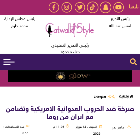
تابعنا
رئيس التحرير
رئيس مجلس الإدارة
لميس عبد الله
محمد حازم
رئيس التحرير التنفيذى
دعاء محمود
الرئيسية
منوعات
صرخة ضد الحروب العدوانية الامريكية وتضامن
مع ايران من روما
ماهر بدر
السبت ، 14 فبراير
11:26 م
عدد المشاهدات :
377
2026