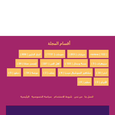
أقسام المجلة
review ( 103 )
سيارات ( 203 )
منوعات ( 1151 )
أخبار الخليج ( 868 )
مجوهرات ( 5 )
صحة وجمال ( 123 )
أهل الفن ( 221 )
إتفسح معانا ( 26 )
ادم ( 30 )
مشاهير السوشيال ميديا ( 4 )
زفاف ( 3 )
موضة ( 54 )
ديكور ( 5 )
الأبراج ( 0 )
مطبخ ( 6 )
اتصل بنا
من نحن
شروط الاستخدام
سياسة الخصوصية
الرئيسية