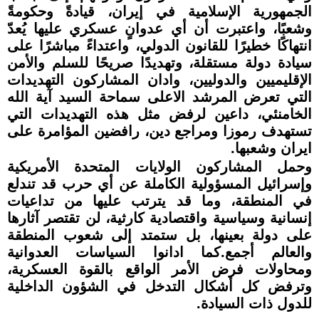
الجمهورية الإسلامية في إيران، قيادةً وحكومةً
وشعبًا، واعتبرت أن أي عدوانٍ عسكري عليها يُعدّ
انتهاكًا خطيرًا للقانون الدولي، واعتداءً مباشرًا على
سيادة دولة مستقلة، وتهديدًا صريحًا للسلم والأمن
الإقليميين والدوليين، وادان المشاركون التهديدات
التي تعرض المرشد الاعلى سماحة السيد آية الله
الخامنئي، داعين لرفض مثل هذه التهديدات التي
تستهدف رموزا ومراجع دين، رافضين المؤامرة على
ايران وشعبها.
وحمل المشاركون الولايات المتحدة الأمريكية
وإسرائيل المسؤولية الكاملة عن أي حرب قد تندلع
في المنطقة، وما قد يترتب عليها من تداعيات
إنسانية وسياسية واقتصادية كارثية، لن تقتصر آثارها
على دولة بعينها، بل ستمتد إلى شعوب المنطقة
والعالم أجمع.كما ادانوا السياسات العدوانية
ومحاولات فرض الأمر الواقع بالقوة العسكرية،
وترفض كل أشكال التدخل في الشؤون الداخلية
للدول ذات السيادة.