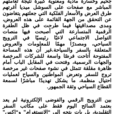
جحيم وخسارة مادية ومعنوية كبيرة نتيجة تعاملهم
المباشر مع صفحات على السوشل ميديا أغرتهم
طرق العرض والأسعار الفلكية التي جعلتهم يتغاضون
عن التحقق من الجهة القائمة على هذه العروض،
ومدى مصداقيتها فيما طرحت في ظل الطفرة
الرقمية المتسارعة التي أصبحت فيها منصات
التواصل الاجتماعي لاعبًا رئيسيًا في الترويج
السياحي، ومصدرًا مهمًا للمعلومات والعروض
المتعلقة بالسفر والسياحة.غير أن هذه المساحة
المفتوحة أتاحت فرصًا واسعة للشركات المرخصة
والجهات الرسمية، وفتحت في المقابل الباب أمام
ظاهرة مقلقة تتمثل في نشوء صفحات غير مرخصة
تروج للسفر وتعرض المواطنين والسياح لعمليات
احتيال منظمة، ما يشكل تهديدًا مباشرًا لسمعة
القطاع السياحي وثقة الجمهور.
بين الترويج الرقمي والفوضى الإلكترونية لم يعد
بعتمد السائح اليوم فقط على مكاتب السفر
التقليدية، بل بات يتجه إلى “الإنستغرام” و“إكس”