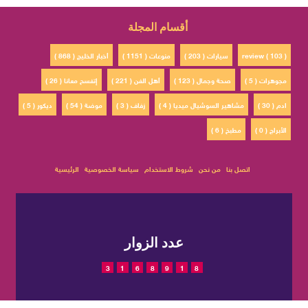
أقسام المجلة
review ( 103 )
سيارات ( 203 )
منوعات ( 1151 )
أخبار الخليج ( 868 )
مجوهرات ( 5 )
صحة وجمال ( 123 )
أهل الفن ( 221 )
إتفسح معانا ( 26 )
ادم ( 30 )
مشاهير السوشيال ميديا ( 4 )
زفاف ( 3 )
موضة ( 54 )
ديكور ( 5 )
الأبراج ( 0 )
مطبخ ( 6 )
اتصل بنا
من نحن
شروط الاستخدام
سياسة الخصوصية
الرئيسية
عدد الزوار
3
1
6
8
9
1
8