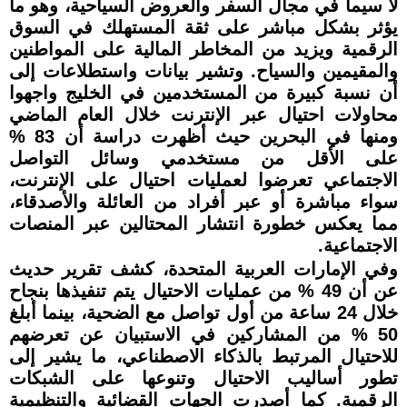
لا سيما في مجال السفر والعروض السياحية، وهو ما
يؤثر بشكل مباشر على ثقة المستهلك في السوق
الرقمية ويزيد من المخاطر المالية على المواطنين
والمقيمين والسياح. وتشير بيانات واستطلاعات إلى
أن نسبة كبيرة من المستخدمين في الخليج واجهوا
محاولات احتيال عبر الإنترنت خلال العام الماضي
ومنها في البحرين حيث أظهرت دراسة أن 83 %
على الأقل من مستخدمي وسائل التواصل
الاجتماعي تعرضوا لعمليات احتيال على الإنترنت،
سواء مباشرة أو عبر أفراد من العائلة والأصدقاء،
مما يعكس خطورة انتشار المحتالين عبر المنصات
الاجتماعية.
وفي الإمارات العربية المتحدة، كشف تقرير حديث
عن أن 49 % من عمليات الاحتيال يتم تنفيذها بنجاح
خلال 24 ساعة من أول تواصل مع الضحية، بينما أبلغ
50 % من المشاركين في الاستبيان عن تعرضهم
للاحتيال المرتبط بالذكاء الاصطناعي، ما يشير إلى
تطور أساليب الاحتيال وتنوعها على الشبكات
الرقمية. كما أصدرت الجهات القضائية والتنظيمية