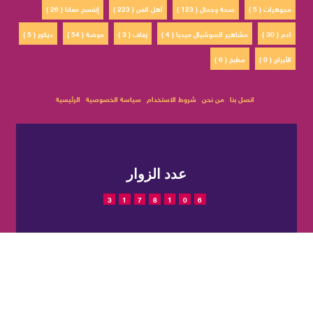
مجوهرات ( 5 )
صحة وجمال ( 123 )
أهل الفن ( 223 )
إتفسح معانا ( 26 )
ادم ( 30 )
مشاهير السوشيال ميديا ( 4 )
زفاف ( 3 )
موضة ( 54 )
ديكور ( 5 )
الأبراج ( 0 )
مطبخ ( 6 )
اتصل بنا
من نحن
شروط الاستخدام
سياسة الخصوصية
الرئيسية
عدد الزوار
3
1
7
8
1
0
6
© 2022 حقوق النشر محفوظة
تم التصميم والتطوير بواسطة
لمجلة CatWalkStyle
شركة
EGIT