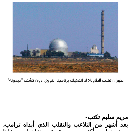
طهران تقلب الطاولة: لا لتفكيك برنامجنا النووي دون كشف "ديمونة"
مريم سليم تكتب-
بعد أشهر من التلاعب والتقلب الذي أبداه ترامب،