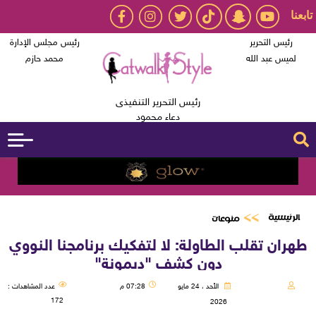
تابعنا
رئيس التحرير
رئيس مجلس الإدارة
لميس عبد الله
محمد حازم
رئيس التحرير التنفيذى
دعاء محمود
الرئيسية
منوعات
طهران تقلب الطاولة: لا لتفكيك برنامجنا النووي
دون كشف "ديمونة"
الأحد ، 24 مايو
07:28 م
عدد المشاهدات :
172
2026