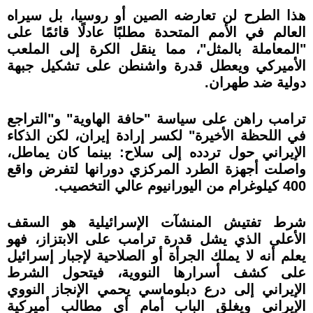
هذا الطرح لن تعارضه الصين أو روسيا، بل سيراه
العالم في الأمم المتحدة مطلبًا عادلًا قائمًا على
"المعاملة بالمثل"، مما ينقل الكرة إلى الملعب
الأميركي ويعطل قدرة واشنطن على تشكيل جبهة
دولية ضد طهران.
ترامب راهن على سياسة "حافة الهاوية" و"التراجع
في اللحظة الأخيرة" لكسر إرادة إيران، لكن الذكاء
الإيراني حول تردده إلى سلاح: بينما كان يماطل،
واصلت أجهزة الطرد المركزي دورانها لتفرض واقع
400 كيلوغرام من اليورانيوم عالي التخصيب.
شرط تفتيش المنشآت الإسرائيلية هو السقف
الأعلى الذي يشل قدرة ترامب على الابتزاز، فهو
يعلم أنه لا يملك الجرأة أو الصلاحية لإجبار إسرائيل
على كشف أسرارها النووية، فيتحول الشرط
الإيراني إلى درع دبلوماسي يحمي الإنجاز النووي
الإيراني ويغلق الباب أمام أي مطالب أميركية