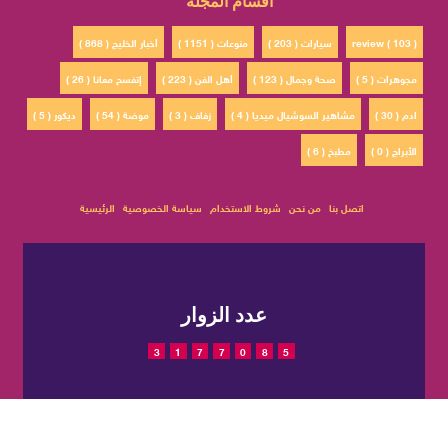
أقسام المجلة
review ( 103 )
سيارات ( 203 )
منوعات ( 1151 )
أخبار الخليج ( 868 )
مجوهرات ( 5 )
صحة وجمال ( 123 )
أهل الفن ( 223 )
إتفسح معانا ( 26 )
ادم ( 30 )
مشاهير السوشيال ميديا ( 4 )
زفاف ( 3 )
موضة ( 54 )
ديكور ( 5 )
الأبراج ( 0 )
مطبخ ( 6 )
اتصل بنا
من نحن
شروط الاستخدام
سياسة الخصوصية
الرئيسية
عدد الزوار
3
1
7
7
0
8
5