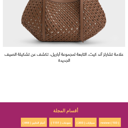
علامة تشارلز آند كيث، التابعة لمجموعة أباريل، تكشف عن تشكيلة الصيف
الجديدة
أقسام المجلة
review ( 103 )
سيارات ( 203 )
منوعات ( 1151 )
أخبار الخليج ( 868 )