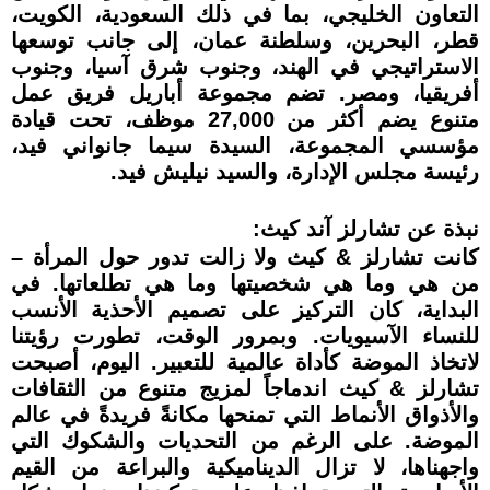
التعاون الخليجي، بما في ذلك السعودية، الكويت،
قطر، البحرين، وسلطنة عمان، إلى جانب توسعها
الاستراتيجي في الهند، وجنوب شرق آسيا، وجنوب
أفريقيا، ومصر. تضم مجموعة أباريل فريق عمل
متنوع يضم أكثر من 27,000 موظف، تحت قيادة
مؤسسي المجموعة، السيدة سيما جانواني فيد،
رئيسة مجلس الإدارة، والسيد نيليش فيد.
نبذة عن تشارلز آند كيث:
كانت تشارلز & كيث ولا زالت تدور حول المرأة –
من هي وما هي شخصيتها وما هي تطلعاتها. في
البداية، كان التركيز على تصميم الأحذية الأنسب
للنساء الآسيويات. وبمرور الوقت، تطورت رؤيتنا
لاتخاذ الموضة كأداة عالمية للتعبير. اليوم، أصبحت
تشارلز & كيث اندماجاً لمزيج متنوع من الثقافات
والأذواق الأنماط التي تمنحها مكانةً فريدةً في عالم
الموضة. على الرغم من التحديات والشكوك التي
واجهناها، لا تزال الديناميكية والبراعة من القيم