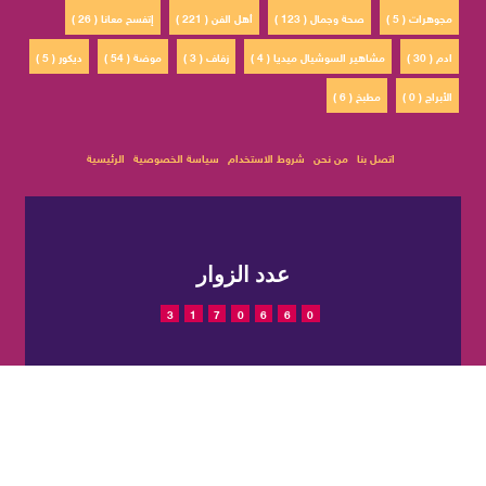
مجوهرات ( 5 )
صحة وجمال ( 123 )
أهل الفن ( 221 )
إتفسح معانا ( 26 )
ادم ( 30 )
مشاهير السوشيال ميديا ( 4 )
زفاف ( 3 )
موضة ( 54 )
ديكور ( 5 )
الأبراج ( 0 )
مطبخ ( 6 )
اتصل بنا
من نحن
شروط الاستخدام
سياسة الخصوصية
الرئيسية
عدد الزوار
3
1
7
0
6
6
0
© 2022 حقوق النشر محفوظة
تم التصميم والتطوير بواسطة
لمجلة CatWalkStyle
شركة
EGIT