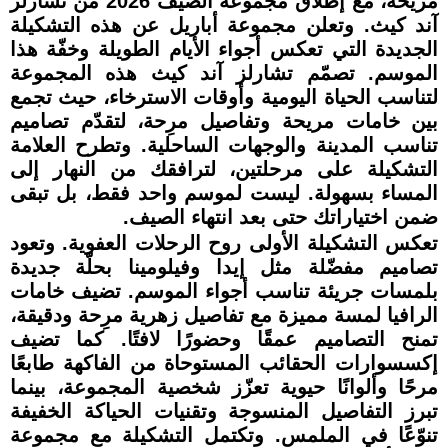
مريحة، مع إطلاق مجموعة الصيف 2026 من تشارلز
آند كيث. وتعلن مجموعة أباريل عن هذه التشكيلة
الجديدة التي تعكس أجواء الأيام الطويلة وخفّة هذا
الموسم. تصمّم تشارلز آند كيث هذه المجموعة
لتناسب الحياة اليومية وأوقات الاسترخاء، حيث تجمع
بين خامات مريحة وتفاصيل مرِحة، لتقدّم تصاميم
تناسب المدينة والوجهات الساحلية. وتطرح العلامة
التشكيلة على مرحلتين، لترافقك من النهار إلى
المساء بسهولة. ليست لموسم واحد فقط، بل تبقى
ضمن اختياراتك حتى بعد انتهاء الصيف.
تعكس التشكيلة الأولى روح الرحلات العفوية. وتعود
تصاميم مفضّلة مثل إيدا وفيلومينا بحلّة جديدة
بلمسات جريئة تناسب أجواء الموسم. تضيف خامات
الرافيا لمسة مميزة مع تفاصيل زهرية مرِحة ودقيقة،
تمنح التصاميم عمقًا وحضورًا لافتًا. كما تضيف
إكسسوارات الحقائب المستوحاة من الفاكهة طابعًا
مرحًا وألوانًا حيوية تعزّز شخصية المجموعة، بينما
تبرز التفاصيل المنسوجة وتقنيات الحياكة الخفيفة
تنوّعًا في الملمس. وتكتمل التشكيلة مع مجموعة