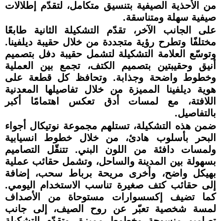
من الأحذية الصيفية بتنسيق متكامل، لتقدّم إطلالات
صيفية سهلة ومتناسقة.
على الجانب الآخر، تقدّم التشكيلة الثانية طابعًا
مختلفًا وتطرح رؤية متجددة من خلال حقيبة ديلفينا.
وتوسّع العلامة التشكيلة لتشمل حقيبة دفل بتصميم
أنيق وحقيبتين بتصميم الكتف، تجمع بين العملية
وخطوط واضحة وجذابة. وتحافظ كل قطعة على
هوية ديلفينا المميزة من خلال تفاصيلها المعدنية
اللافتة، مع لمسات أدق تعكس اهتمامًا أكبر
بالتفاصيل.
ضمن هذه التشكيلة، تستلهم مجموعة نوتيكال أجواء
البحر بأسلوب هادئ، من خلال خطوط انسيابية
ولمسات دافئة من اللون البني. تتنقّل التصاميم
بسهولة بين المدينة والساحل، وتشمل حقائب عملية
بهيكل واضح، وأخرى مريحة برباط سحب، إضافة
إلى حقائب كتف صغيرة تناسب الاستخدام اليومي.
كما تضيف إكسسوارات مستوحاة من الأصداف
لمسة شخصية تعبّر عن روح الصيف، إلى جانب
تصاميم منسوجة وخطوط مميزة. وتقدّم التشكيلة