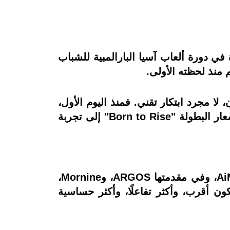
 دورة ألعاب آسيا البارالمبية للشباب
ا مجرد ابتكار تقني. فمنذ اليوم الأول،
بدا حضور العلامة الصينية مختلفًا؛ حضور يجمع بين الذكاء الهندسي والدفء الإنساني، ويترجم شعار البطولة "Born to Rise" إلى تجربة
في حفل الافتتاح، لم تكن مشاركة شيري استعراضًا تقنيًا بقدر ما كانت رسالة. روبوتات AiMOGA، وفي مقدمتها ARGOS، وMornine،
كون أقرب، وأكثر تفاعلًا، وأكثر حساسية