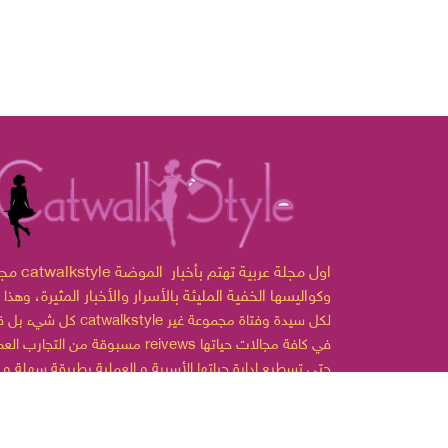
مجلة catwalkstyle اول مجلة ع
وكواليسها الخفية المليئة بالأسرار والأخبار المثيرة،
وهذا 
لكل سيدة وفتاة مجموعة غير
catwalkstyle
كل شيء بل قدمت
مسبوقة من التجارب العملية reivews في كافة مجالات
حتى تسطيع إدارة حياتها الأسرية و العملية بطريقة سهلة و
ممتعة.