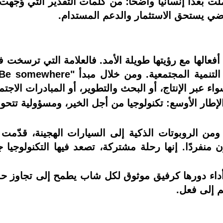
 بُعدًا إنسانيًا واضحًا؛ من كلمات التقدير التي وُجّه
ضي يستحق الاستثمار والدعم المستدام.
بر الإنتاج، أو البحث والتطوير، أو المبادرات الاجتما
الإطار الأوسع: تكنولوجيا من أجل الخير، ومسؤولية تتح
 منفردًا. إنها رحلة مشتركة، تصعد فيها التكنولوجيا ج