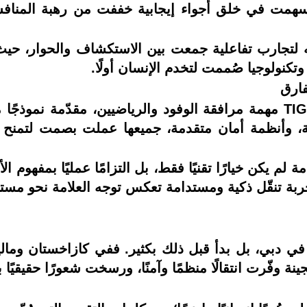
 بل أسهمت في خلق أجواء إيجابية خففت من رهبة المنا
 لتجارب تفاعلية جمعت بين الاستكشاف والحوار، حيث
كنولوجيا صُممت لتخدم الإنسان أولًا.
فارق
على مدار أيام البطولة، تولّت عائلة TIGGO مهمة مرافقة الوفود والرياضيين
وأنظمة أمان متقدمة، جميعها عملت بصمت لتمنح الري
 لم يكن خيارًا تقنيًا فقط، بل التزامًا عمليًا بمفهوم
جربة تنقّل ذكية ومستدامة تعكس توجه العلامة نحو مس
دبي، بل بدأ قبل ذلك بكثير. ففي كازاخستان وماليز
ة وفّرت انتقالًا منظمًا وآمنًا، ورسخت شعورًا حقيقيًا 