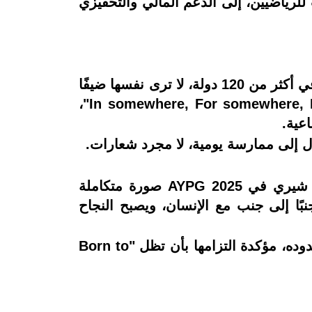
ت للرياضيين، إلى الدعم المالي والتحفيزي
ما يميز شيري في هذا المشهد هو اتساق أفعالها مع رؤيتها طويلة الأمد. فالعلامة التي ترسخت في أكثر من 120 دولة، لا ترى نفسها ضيفًا
عابرًا في الأسواق، بل شريكًا فاعلًا في التنمية المجتمعية. ومن خلال مبدأ "In somewhere, For somewhere, Be somewhere"،
عية.
ول إلى ممارسة يومية، لا مجرد شعارات.
من ساحات المنافسة إلى طرق التنقّل، ومن الروبوتات الذكية إلى السيارات الهجينة، قدّمت شيري في AYPG 2025 صورة متكاملة
نبًا إلى جنب مع الإنسان، ويصبح النجاح
ومع استمرار المنافسات، تواصل شيري أداء دورها كرفيق موثوق لكل شاب يطمح إلى تجاوز حدوده، مؤكدة التزامها بأن تظل "Born to