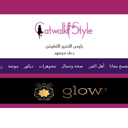
رئيس التحرير التنفيذى
دعاء محمود
فسح معانا
أهل الفن
صحة وجمال
مجوهرات
ديكور
موضة
زف