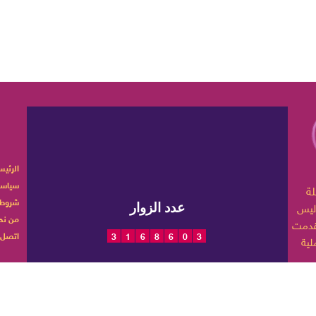
الرئيس
سياسة
ربية تهتم بأخبار الموضة
شروط 
ليس
عدد الزوار
من نح
اتصل ب
3
1
6
8
6
0
3
 حياتها