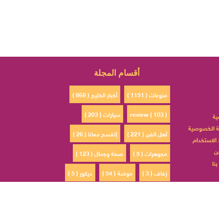
أقسام المجلة
منوعات ( 1151 )
أخبار الخليج ( 868 )
review ( 103 )
سيارات ( 203 )
ية
 الخصوصية
أهل الفن ( 221 )
إتفسح معانا ( 26 )
الاستخدام
ن
مجوهرات ( 5 )
صحة وجمال ( 123 )
نا
زفاف ( 3 )
موضة ( 54 )
ديكور ( 5 )
ادم ( 30 )
مشاهير السوشيال ميديا ( 4 )
الأبراج ( 0 )
مطبخ ( 6 )