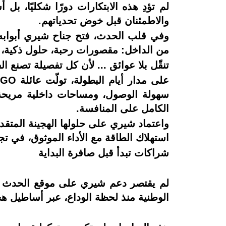
لم تؤدِ هذه الابتكارات دورًا شكليًا،
والاطمئنان قبل خوض تحدياتهم.
وفي قلب الحدث، فتح جناح شيري أبوابه
من الداخل: مقصورات رحبة، حلول ذكية، وت
تنقّل بلا عوائق ... لأن كل تفصيلة تصنع ال
سهولة الوصول، ومساحات داخلية مريحة، 
الكامل على المنافسة.
واعتماد شيري على حلولها الهجينة المتقدمة
استهلاك الطاقة مع الأداء الموثوق، في ت
شراكات تبدأ قبل صافرة البداية
لم يقتصر دعم شيري على موقع الحدث في 
الوطنية منذ لحظة الوداع، عبر أساطيل هجين