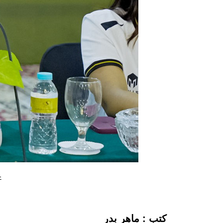
ع
كتب : ماهر بدر