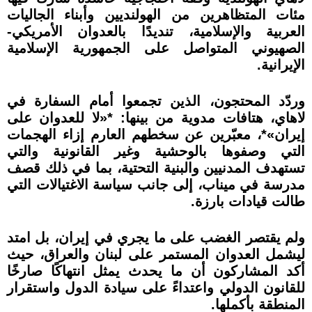
مئات المتظاهرين من الهولنديين وأبناء الجاليات
العربية والإسلامية، تنديدًا بالعدوان الأمريكي-
الصهيوني المتواصل على الجمهورية الإسلامية
الإيرانية.
وردّد المحتجون، الذين تجمعوا أمام السفارة في
لاهاي، هتافات مدوية من بينها: *«لا للعدوان على
إيران»*، معبّرين عن سخطهم العارم إزاء الهجمات
التي وصفوها بالوحشية وغير القانونية والتي
تستهدف المدنيين والبنية التحتية، بما في ذلك قصف
مدرسة في ميناب، إلى جانب سياسة الاغتيالات التي
طالت قيادات بارزة.
ولم يقتصر الغضب على ما يجري في إيران، بل امتد
ليشمل العدوان المستمر على لبنان والعراق، حيث
أكد المشاركون أن ما يحدث يمثل انتهاكًا صارخًا
للقانون الدولي واعتداءً على سيادة الدول واستقرار
المنطقة بأكملها.