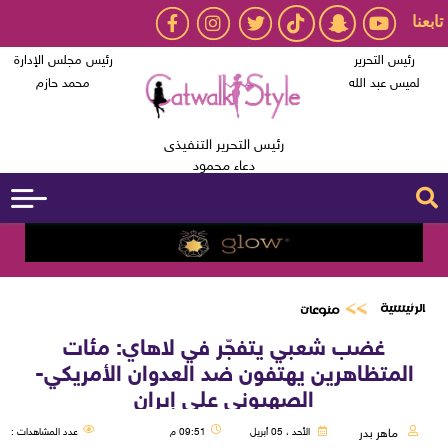
تابعنا
رئيس التحرير
رئيس مجلس الإدارة
لميس عبد الله
محمد حازم
رئيس التحرير التنفيذى
دعاء محمود
الرئيسية
منوعات
غضب شعبي يتفجّر في لاهاي: مئات
المتظاهرين يهتفون ضد العدوان الأمريكي-
الصهيوني على إيران
ماهر بدر
الأحد ، 05 أبريل
09:51 م
عدد المشاهدات :