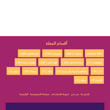
أقسام المجلة
review ( 103 )
سيارات ( 203 )
منوعات ( 1151 )
أخبار الخليج ( 868 )
مجوهرات ( 5 )
صحة وجمال ( 123 )
أهل الفن ( 221 )
إتفسح معانا ( 26 )
ادم ( 30 )
مشاهير السوشيال ميديا ( 4 )
زفاف ( 3 )
موضة ( 54 )
ديكور ( 5 )
الأبراج ( 0 )
مطبخ ( 6 )
اتصل بنا
من نحن
شروط الاستخدام
سياسة الخصوصية
الرئيسية