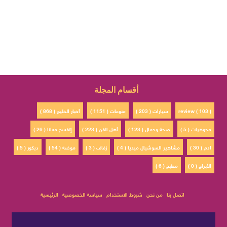
أقسام المجلة
review ( 103 )
سيارات ( 203 )
منوعات ( 1151 )
أخبار الخليج ( 868 )
مجوهرات ( 5 )
صحة وجمال ( 123 )
أهل الفن ( 223 )
إتفسح معانا ( 26 )
ادم ( 30 )
مشاهير السوشيال ميديا ( 4 )
زفاف ( 3 )
موضة ( 54 )
ديكور ( 5 )
الأبراج ( 0 )
مطبخ ( 6 )
اتصل بنا
من نحن
شروط الاستخدام
سياسة الخصوصية
الرئيسية