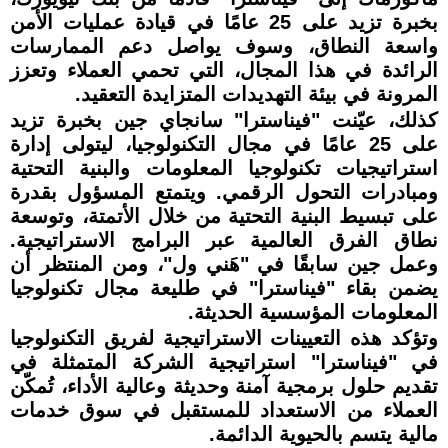
بخبرة تزيد على 25 عامًا في قيادة عمليات الأمن
واسعة النطاق، وسوف يواصل دعم الممارسات
الرائدة في هذا المجال، التي تحمي العملاء وتعزز
المرونة في بيئة التهديدات المتزايدة التعقيد.
كذلك، عيّنت "فيناسترا" سانجاي جين بخبرة تزيد
على 25 عامًا في مجال التكنولوجيا، ليتولى إدارة
استراتيجيات تكنولوجيا المعلومات والبنية التحتية
ومبادرات التحول الرقمي. ويتمتع المسؤول بقدرة
على تبسيط البنية التحتية من خلال الأتمتة، وتوسعة
نطاق الفرق العالمية عبر البرامج الاستراتيجية.
وعمل جين سابقًا في "هَني ول"، ومن المنتظر أن
يضمن بقاء "فيناسترا" في طليعة مجال تكنولوجيا
المعلومات المؤسسية الحديثة.
وتؤكد هذه التعيينات الاستراتيجية لفريق التكنولوجيا
في "فيناسترا" استراتيجية الشركة المتمثلة في
تقديم حلول برمجية آمنة وحديثة وعالية الأداء، تُمكّن
العملاء من الاستعداد للمستقبل في سوق خدمات
مالية يتسم بالحيوية الدائمة.