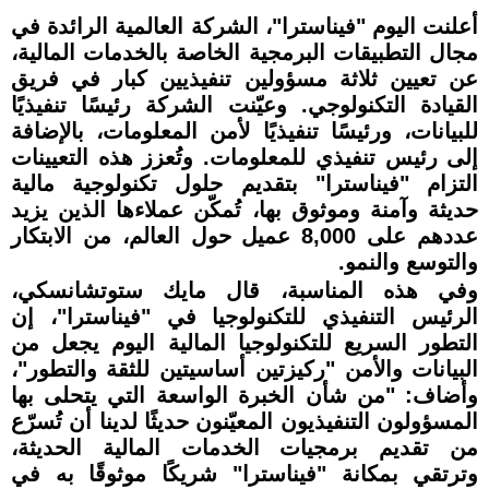
أعلنت اليوم "فيناسترا"، الشركة العالمية الرائدة في
مجال التطبيقات البرمجية الخاصة بالخدمات المالية،
عن تعيين ثلاثة مسؤولين تنفيذيين كبار في فريق
القيادة التكنولوجي. وعيّنت الشركة رئيسًا تنفيذيًا
للبيانات، ورئيسًا تنفيذيًا لأمن المعلومات، بالإضافة
إلى رئيس تنفيذي للمعلومات. وتُعزز هذه التعيينات
التزام "فيناسترا" بتقديم حلول تكنولوجية مالية
حديثة وآمنة وموثوق بها، تُمكّن عملاءها الذين يزيد
عددهم على 8,000 عميل حول العالم، من الابتكار
والتوسع والنمو.
وفي هذه المناسبة، قال مايك ستوتشانسكي،
الرئيس التنفيذي للتكنولوجيا في "فيناسترا"، إن
التطور السريع للتكنولوجيا المالية اليوم يجعل من
البيانات والأمن "ركيزتين أساسيتين للثقة والتطور"،
وأضاف: "من شأن الخبرة الواسعة التي يتحلى بها
المسؤولون التنفيذيون المعيّنون حديثًا لدينا أن تُسرّع
من تقديم برمجيات الخدمات المالية الحديثة،
وترتقي بمكانة "فيناسترا" شريكًا موثوقًا به في