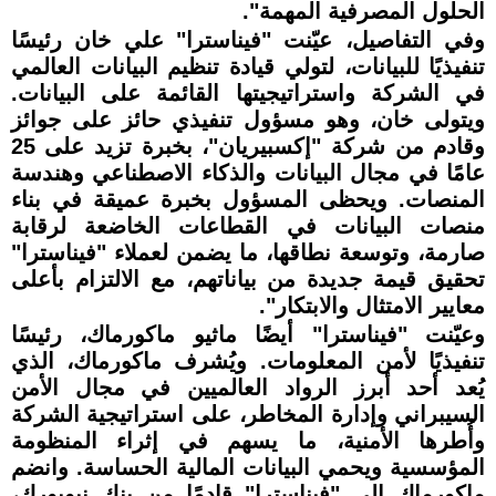
الحلول المصرفية المهمة".
وفي التفاصيل، عيّنت "فيناسترا" علي خان رئيسًا
تنفيذيًا للبيانات، لتولي قيادة تنظيم البيانات العالمي
في الشركة واستراتيجيتها القائمة على البيانات.
ويتولى خان، وهو مسؤول تنفيذي حائز على جوائز
وقادم من شركة "إكسبيريان"، بخبرة تزيد على 25
عامًا في مجال البيانات والذكاء الاصطناعي وهندسة
المنصات. ويحظى المسؤول بخبرة عميقة في بناء
منصات البيانات في القطاعات الخاضعة لرقابة
صارمة، وتوسعة نطاقها، ما يضمن لعملاء "فيناسترا"
تحقيق قيمة جديدة من بياناتهم، مع الالتزام بأعلى
معايير الامتثال والابتكار".
وعيّنت "فيناسترا" أيضًا ماثيو ماكورماك، رئيسًا
تنفيذيًا لأمن المعلومات. ويُشرف ماكورماك، الذي
يُعد أحد أبرز الرواد العالميين في مجال الأمن
السيبراني وإدارة المخاطر، على استراتيجية الشركة
وأُطرها الأمنية، ما يسهم في إثراء المنظومة
المؤسسية ويحمي البيانات المالية الحساسة. وانضم
ماكورماك إلى "فيناسترا" قادمًا من بنك نيويورك،