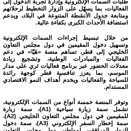
طلبات السمات الإلكترونية وإدارة تجربة الدخول إلى
الفعاليات، بما يسهّل على الزوار التخطيط لرحلاتهم
ومتابعة جدول الأنشطة المتنوعة في البلاد، ويدعم
استضافة الأحداث الكبرى بكفاءة عالية.
من خلال تبسيط إجراءات السمات الإلكترونية
وتسهيل دخول المقيمين في دول مجلس التعاون
الخليجي إلى قطر، تساهم منصة «هَيّا» في دعم
الفعاليات والمبادرات الوطنية، وتشجيع زيادة
معدلات الحضور عبر برنامج فعاليات ثري على مدار
الموسم، بما يعزز تنافسية قطر كوجهة رائدة
للسياحة والفعاليات ويخدم أهداف النمو الاقتصادي
المستدام.
وتوفر المنصة خمسة أنواع من السمات الإلكترونية،
تشمل سمة زيارة سياحية (A1)، سمة زيارة
للمقيمين في دول مجلس التعاون الخليجي (A2)،
سمة إخطار السفر الإلكتروني (A3)، سمة دخول
الزوار المرافقين لمواطني دول مجلس التعاون