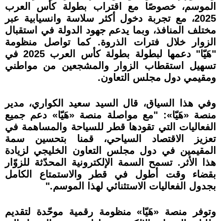
الموسم، خصوصًا مع اقتراب بطولة كأس العرب
2025، مع تجربة دخول أكثر سلاسة وانسيابية عبر
مختلف المنافذ، وبما يدعم جهود الدولة في استقبال
الزوار خلال فترات الذروة. كما تواصل منظومة
"هَيّا" دعمها لبطولة بطولة كأس العرب 2025 في
تسهيل استقطاب الزوار والمشجعين من مواطني
ومقيمي دول مجلس التعاون.
وفي هذا السياق، قال السيد سعيد الكواري، مدير
منصة «هَيّا»: "مع مواصلة منصة «هَيّا» دعم جميع
الفعاليات التي تقودها قطر للسياحة والمساهمة في
تعزيز الاقتصاد السياحي، قمنا بتحسين سمة
المقيمين في دول مجلس التعاون الخليجي لزيادة
هذا الأثر. تسمح السمة الإلكترونية المحدّثة للزوّار
بقضاء وقت أطول في قطر والاستمتاع الكامل
بجدول الفعاليات الاستثنائي لهذا الموسم."
وتوفر منصة «هَيّا» منظومة رقمية موحّدة لتقديم