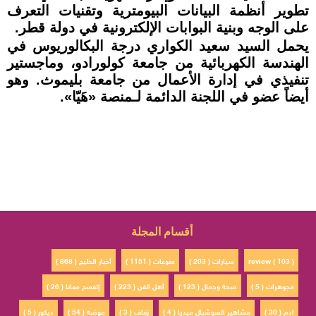
تطوير أنظمة البيانات البيومترية وتقنيات التعرف
على الوجه وبنية البوابات الإلكترونية في دولة قطر.
يحمل السيد سعيد الكواري درجة البكالوريوس في
الهندسة الكهربائية من جامعة كولورادو، وماجستير
تنفيذي في إدارة الأعمال من جامعة بليموث. وهو
أيضاً عضو في اللجنة الدائمة لـمنصة «هَيّا».
أقسام المجلة
review ( 103 )
سيارات ( 203 )
منوعات ( 1151 )
أخبار الخليج ( 868 )
مجوهرات ( 5 )
صحة وجمال ( 123 )
أهل الفن ( 223 )
إتفسح معانا ( 26 )
ادم ( 30 )
مشاهير السوشيال ميديا ( 4 )
زفاف ( 3 )
موضة ( 54 )
ديكور ( 5 )