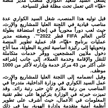
يشغل السيد سعيد الكواري منصب مدير منصة
«هَيّا» التي تعمل تحت مظلة قطر للسياحة.
قبل توليه هذا المنصب، شغل السيد الكواري عدة
مناصب قيادية في اللجنة العليا للمشاريع والإرث،
حيث لعب دوراً محورياً في إنجاح استضافة بطولة
كأس العالم FIFA قطر 2022™️. وبصفته مدير
عمليات برنامج «هَيّا»، قاد عملية تطوير المنصة
وتحويلها إلى ركيزة أساسية لتجربة البطولة، مما أتاح
دخول ملايين المشجعين، ووفّر خدمات متكاملة
للنقل والإقامة وخدمة العملاء، إلى جانب إشرافه
على أكثر من 43 مركز خدمة وإدارته لأكثر من 1000
موظف.
وقبل انضمامه إلى اللجنة العليا للمشاريع والإرث،
عمل السيد الكواري في وزارة الداخلية، متدرجاً في
المناصب من رتبة ملازم ثانٍ حتى رتبة رائد. وقد
تميزت خبرته في الوزارة بتركيزها على نظم تقنية
المعلومات في الأعمال، حيث أشرف على تطوير
أنظمة أمنية متقدمة وإدارة الهوية، بما في ذلك