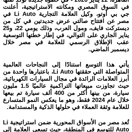
في السوق المصري ومكانته الاستراتيجية، أعلنت
جي بي أوتو، وكيل العلامة التجارية Li Auto في
مصر عن افتتاح صالتي عرض جديدتين في كل من
ديستركت فايف، ومول العرب، وذلك يومي 22، و25
يناير الجاري على التوالي، في إطار خطتها التوسعية
عقب الإطلاق الرسمي للعلامة في مصر خلال
ديسمبر الماضي.
يأتي هذا التوسع استنادًا إلى النجاحات العالمية
المتواصلة التي حققتها Li Auto، باعتبارها واحدة من
أبرز العلامات الرائدة في مجال السيارات الكهربائية،
حيث تجاوزت مبيعاتها التراكمية عالميًا 1.5 مليون
سيارة، من بينها أكثر من 400 ألف سيارة تم بيعها
خلال عام 2024 فقط، وهو ما يعكس النمو المتسارع
للعلامة وثقة العملاء في حلولها الذكية والمستدامة.
تُعد مصر من الأسواق المحورية ضمن استراتيجية Li
Auto للتوسع في المنطقة، حيث تسعى العلامة إلى