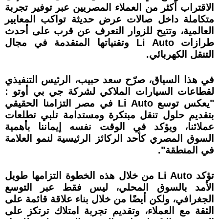
الاقتراب أكثر من العملاء المصريين عبر توفير تجربة
متكاملة داخل صالات عرض حديثة تواكب المعايير
العالمية، وتتيح للزوار التعرف عن قرب على أحدث
طرازات Li Auto وتقنياتها المتقدمة في مجال
التنقل الكهربائي.
في هذا السياق، صرّح سعد حبيب، الرئيس التنفيذي
لقطاعات السيارات الملاكي لشركة جي بي أوتو :
"يعكس توسع Li Auto في مصر التزامنا الحقيقي
بتقديم حلول تنقل مبتكرة ومستدامة تلبي تطلعات
عملائنا، ويؤكد في الوقت نفسه إيماننا بأهمية
السوق المصري كأحد الركائز الرئيسية لنمو العلامة
في المنطقة".
تؤكد Li Auto من خلال هذه الخطوة التزامها طويل
الأمد بالسوق المحلي، ليس فقط عبر التوسع
الجغرافي، ولكن أيضًا من خلال بناء علاقة قائمة على
الثقة مع العملاء، وتقديم تجربة امتلاك ترتكز على