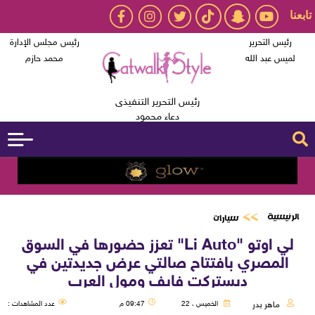
تابعنا
رئيس التحرير
رئيس مجلس الإدارة
لميس عبد الله
محمد حازم
رئيس التحرير التنفيذى
دعاء محمود
الرئيسية
سيارات
لي اوتو "Li Auto" تعزز حضورها في السوق
المصري بافتتاح صالتي عرض جديدتين في
ديستركت فايف ومول العرب
ماهر بدر
الخميس ، 22
09:47 م
عدد المشاهدات :