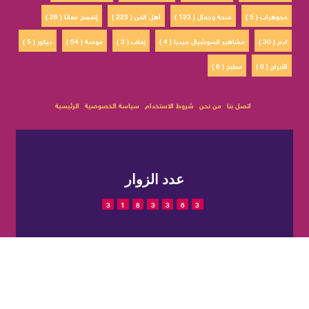
مجوهرات ( 5 )
صحة وجمال ( 123 )
أهل الفن ( 223 )
إتفسح معانا ( 26 )
ادم ( 30 )
مشاهير السوشيال ميديا ( 4 )
زفاف ( 3 )
موضة ( 54 )
ديكور ( 5 )
الأبراج ( 0 )
مطبخ ( 6 )
اتصل بنا
من نحن
شروط الاستخدام
سياسة الخصوصية
الرئيسية
عدد الزوار
3
1
8
3
3
6
3
© 2022 حقوق النشر محفوظة
تم التصميم والتطوير بواسطة
لمجلة CatWalkStyle
شركة
EGIT