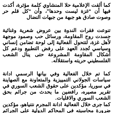
كما ألقت الإعلامية حلا المنشاوي كلمة مؤثرة، أكدت
فيها أن “غزة ليست وحدها”، وأن “كل قلم حر
وصوت صادق هو جبهة من جبهات النضال
تنوعت فقرات الندوة بين عروض شعرية وغنائية
جسدت روح المقاومة، ورسائل حب وصمود موجهة
لأهل غزة، لتتحول الفعالية إلى لوحة تضامن إنساني
وسياسي تُجدد العهد على رفض التطبيع ودعم كل
أشكال المقاومة المشروعة حتى ينال الشعب
الفلسطيني حريته واستقلاله.
كما تم خلال الفعالية وفي بيانها الرسمي ادانة
سياسات الجولاني التمييزية والمتعاونة مع الصهاينة
في سوريا، مؤكدين على حقوق الشعب السوري في
تقرير مصيره، رافضين ما يحدث من جرائم بحق
الشعب السوري والاقليات.
كما جرى خلال الفعالية ادانة المجرم نتنياهو، مؤكدين
ضرورة محاسبته في المحاكم الدولية على الجرائم