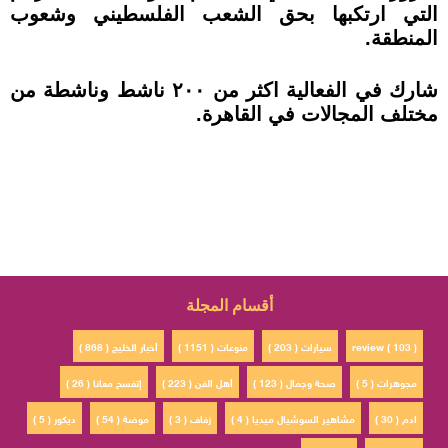
التي ارتكبها بحق الشعب الفلسطيني وشعوب
المنطقة.
شارك في الفعالية اكثر من ٢٠٠ ناشط وناشطة من
مختلف المجالات في القاهرة.
أقسام المجلة
review ( 103 )
سيارات ( 203 )
منوعات ( 1151 )
أخبار الخليج ( 868 )
مجوهرات ( 5 )
صحة وجمال ( 123 )
أهل الفن ( 223 )
إتفسح معانا ( 26 )
ادم ( 30 )
مشاهير السوشيال ميديا ( 4 )
زفاف ( 3 )
موضة ( 54 )
ديكور ( 5 )