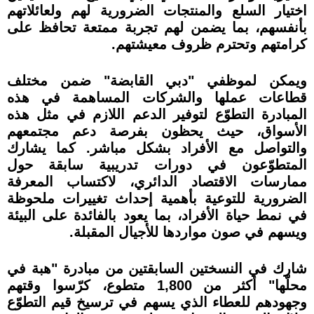
اختيار السلع والمنتجات الضرورية لهم ولعائلاتهم
بأنفسهم، بما يضمن لهم تجربة ممتعة تحافظ على
كرامتهم وتحترم ظروف معيشتهم.
ويمكن لموظفي "دبي القابضة" ضمن مختلف
قطاعات عملها والشركات المساهمة في هذه
المبادرة التطوّع لتوفير الدعم اللازم في مثل هذه
الأسواق، حيث يحظون بفرصة دعم مجتمعهم
والتواصل مع الأفراد بشكل مباشر. كما يشارك
المتطوّعون في دورات تدريبية سابقة حول
ممارسات الاقتصاد الدائري، لاكتساب المعرفة
الضرورية للتوعية بأهمية إحداث تغييرات ملحوظة
في نمط حياة الأفراد، بما يعود بالفائدة على البيئة
ويسهم في صون مواردها للأجيال المقبلة.
شارك في النسختين السابقتين من مبادرة "هبة في
محلّها" أكثر من 1,800 متطوع، كرّسوا وقتهم
وجهودهم للعطاء الذي يسهم في ترسيخ قيم التطوّع