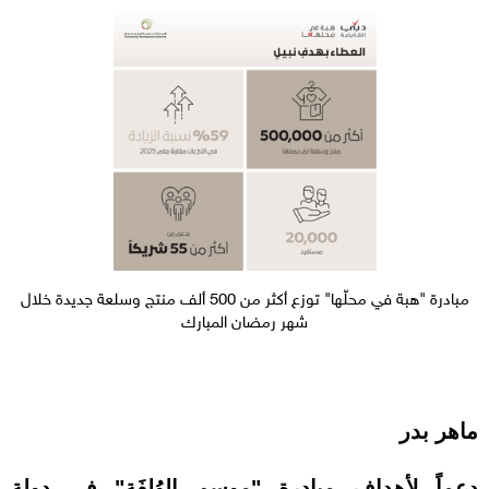
مبادرة "هبة في محلّها" توزع أكثر من 500 ألف منتج وسلعة جديدة خلال
شهر رمضان المبارك
ماهر بدر
دعماً لأهداف مبادرة "موسم الوُلفَة" في دولة