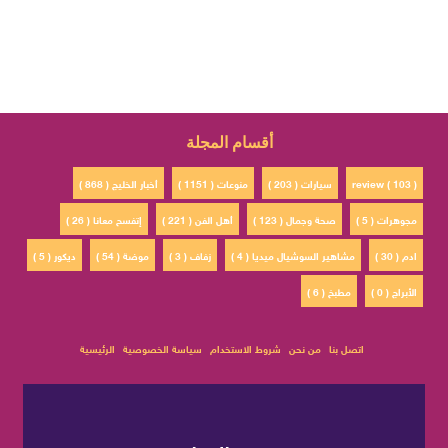
أقسام المجلة
review ( 103 )
سيارات ( 203 )
منوعات ( 1151 )
أخبار الخليج ( 868 )
مجوهرات ( 5 )
صحة وجمال ( 123 )
أهل الفن ( 221 )
إتفسح معانا ( 26 )
ادم ( 30 )
مشاهير السوشيال ميديا ( 4 )
زفاف ( 3 )
موضة ( 54 )
ديكور ( 5 )
الأبراج ( 0 )
مطبخ ( 6 )
اتصل بنا
من نحن
شروط الاستخدام
سياسة الخصوصية
الرئيسية