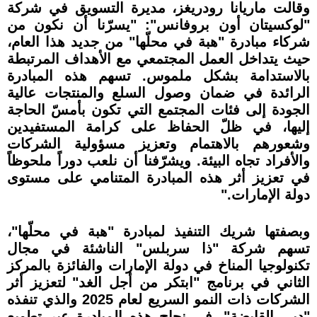
وقالت ماريانا رودريغز، مديرة التسويق في شركة
"لوكسيتان أون بروفانس": "يسرّنا أن نكون من
شركاء مبادرة "هبة في محلّها" من جديد هذا العام،
حيث يتداخل العمل المجتمعي مع الأهداف المرتبطة
بالاستدامة بشكل ملموس. تسهم هذه المبادرة
الرائدة في ضمان وصول السلع والمنتجات عالية
الجودة إلى فئات المجتمع التي تكون بأمسّ الحاجة
إليها، في ظلّ الحفاظ على كرامة المستفيدين
وشعورهم بالاهتمام وتعزيز مسؤولية الشركات
والأفراد تجاه البيئة. ويشرّفنا أن نلعب دوراً ملحوظاً
في تعزيز أثر هذه المبادرة المتنامي على مستوى
دولة الإمارات."
وبصفتها شريك التنفيذ لمبادرة "هبة في محلّها"،
تسهم شركة "ذا سربلس" الناشئة في مجال
تكنولوجيا المناخ في دولة الإمارات والفائزة بالمركز
الثاني في برنامج "ابتكر من أجل الغد" لتعزيز أثر
الشركات ذات النمو السريع لعام 2025 والذي تنفذه
"دبي القابضة"، في نجاح هذه المبادرة عبر تطويع