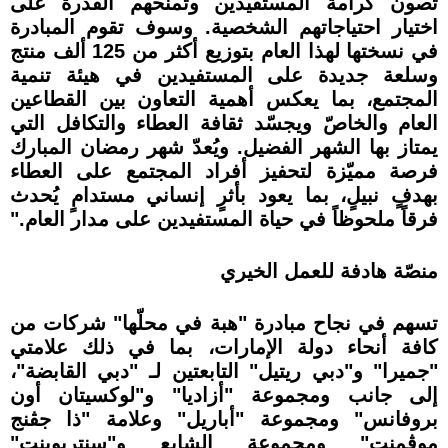
تصون كرامة المستفيدين وتمنحهم القدرة على
اختيار احتياجاتهم الشخصية. وسوف تقوم المبادرة
في نسختها لهذا العام بتوزيع أكثر من 125 ألف منتج
وسلعة جديدة على المستفيدين في هيئة تنمية
المجتمع، بما يعكس أهمية التعاون بين القطاعين
العام والخاصّ ويجسّد ثقافة العطاء والتكافل التي
يمتاز بها الشهر الفضيل. ويُعدّ شهر رمضان المبارك
فرصة مميّزة لتحفيز أفراد المجتمع على العطاء
بهدفٍ نبيلٍ، بما يعود بأثرٍ إنساني مستدامٍ يُحدث
فرقاً ملحوظاً في حياة المستفيدين على مدار العام."
منصّة هادفة للعمل الخيري
تسهم في نجاح مبادرة "هبة في محلّها" شركات من
كافة أنحاء دولة الإمارات، بما في ذلك علامتي
"جميرا" و"دبي ريتيل" التابعتين لـ "دبي القابضة"،
إلى جانب ومجموعة "أزاديا" و"لوكسيتان أون
بروفانس" ومجموعة "أباريل" وعلامة "ذا جڤنج
موڤمنت" ومجموعة الشايع و"سنتربوينت"