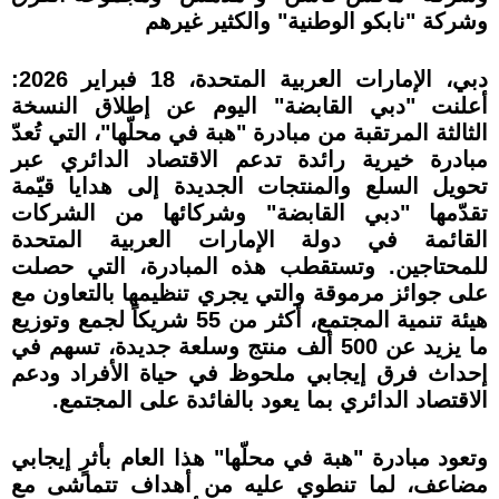
وشركة "نابكو الوطنية" والكثير غيرهم
دبي، الإمارات العربية المتحدة، 18 فبراير 2026:
أعلنت "دبي القابضة" اليوم عن إطلاق النسخة
الثالثة المرتقبة من مبادرة "هبة في محلّها"، التي تُعدّ
مبادرة خيرية رائدة تدعم الاقتصاد الدائري عبر
تحويل السلع والمنتجات الجديدة إلى هدايا قيّمة
تقدّمها "دبي القابضة" وشركائها من الشركات
القائمة في دولة الإمارات العربية المتحدة
للمحتاجين. وتستقطب هذه المبادرة، التي حصلت
على جوائز مرموقة والتي يجري تنظيمها بالتعاون مع
هيئة تنمية المجتمع، أكثر من 55 شريكاً لجمع وتوزيع
ما يزيد عن 500 ألف منتج وسلعة جديدة، تسهم في
إحداث فرق إيجابي ملحوظ في حياة الأفراد ودعم
الاقتصاد الدائري بما يعود بالفائدة على المجتمع.
وتعود مبادرة "هبة في محلّها" هذا العام بأثرٍ إيجابي
مضاعف، لما تنطوي عليه من أهداف تتماشى مع