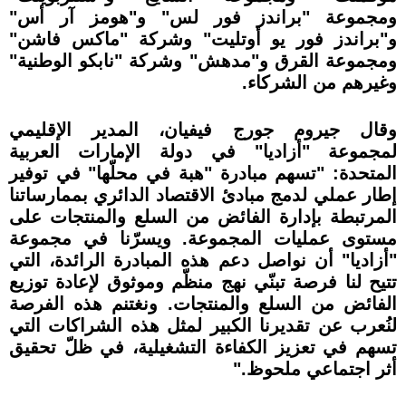
ومجموعة "براندز فور لس" و"هومز آر أس"
و"براندز فور يو أوتليت" وشركة "ماكس فاشن"
ومجموعة القرق و"مدهش" وشركة "نابكو الوطنية"
وغيرهم من الشركاء.
وقال جيروم جورج فيفيان، المدير الإقليمي
لمجموعة "أزاديا" في دولة الإمارات العربية
المتحدة: "تسهم مبادرة "هبة في محلّها" في توفير
إطار عملي لدمج مبادئ الاقتصاد الدائري بممارساتنا
المرتبطة بإدارة الفائض من السلع والمنتجات على
مستوى عمليات المجموعة. ويسرّنا في مجموعة
"أزاديا" أن نواصل دعم هذه المبادرة الرائدة، التي
تتيح لنا فرصة تبنّي نهج منظّم وموثوق لإعادة توزيع
الفائض من السلع والمنتجات. ونغتنم هذه الفرصة
لنُعرب عن تقديرنا الكبير لمثل هذه الشراكات التي
تسهم في تعزيز الكفاءة التشغيلية، في ظلّ تحقيق
أثر اجتماعي ملحوظ."