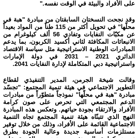
على الأفراد والبيئة في الوقت نفسه."
وقد نجحت النسختان السابقتان من مبادرة "هبة في
محلّها" في تحويل أكثر من 115 طناً من المواد بعيداً
عن مكبّات النفايات وتفادي 56 ألف كيلوغرام من
الانبعاثات المكافئة لثاني أكسيد الكربون، بما يدعم
المبادرات الوطنية الاستراتيجية مثل سياسة الاقتصاد
الدائري 2021 – 2031 في دولة الإمارات
واستراتيجية دبي المتكاملة لإدارة النفايات 2041.
وقالت شيخة الجرمن، المدير التنفيذي لقطاع
التطوير الاجتماعي في هيئة تنمية المجتمع: "تجسّد
مبادرة "هبة في محلّها" نموذجاً متطوّراً من مبادرات
الدعم المجتمعي التي تحرص على صون كرامة
الأفراد والارتقاء بجودة حياتهم. وتعكس هذه المبادرة
النهج الذي تتبنّاه هيئة تنمية المجتمع تجاه التنمية
الاجتماعية القائمة على الأفراد، وذلك من خلال توفير
مستلزمات أساسية جديدة وعالية الجودة بطرق