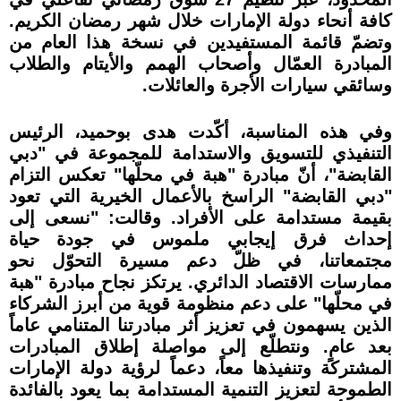
كافة أنحاء دولة الإمارات خلال شهر رمضان الكريم.
وتضمّ قائمة المستفيدين في نسخة هذا العام من
المبادرة العمّال وأصحاب الهمم والأيتام والطلاب
وسائقي سيارات الأجرة والعائلات.
وفي هذه المناسبة، أكّدت هدى بوحميد، الرئيس
التنفيذي للتسويق والاستدامة للمجموعة في "دبي
القابضة"، أنّ مبادرة "هبة في محلّها" تعكس التزام
"دبي القابضة" الراسخ بالأعمال الخيرية التي تعود
بقيمة مستدامة على الأفراد. وقالت: "نسعى إلى
إحداث فرق إيجابي ملموس في جودة حياة
مجتمعاتنا، في ظلّ دعم مسيرة التحوّل نحو
ممارسات الاقتصاد الدائري. يرتكز نجاح مبادرة "هبة
في محلّها" على دعم منظومة قوية من أبرز الشركاء
الذين يسهمون في تعزيز أثر مبادرتنا المتنامي عاماً
بعد عامٍ. ونتطلّع إلى مواصلة إطلاق المبادرات
المشتركة وتنفيذها معاً، دعماً لرؤية دولة الإمارات
الطموحة لتعزيز التنمية المستدامة بما يعود بالفائدة