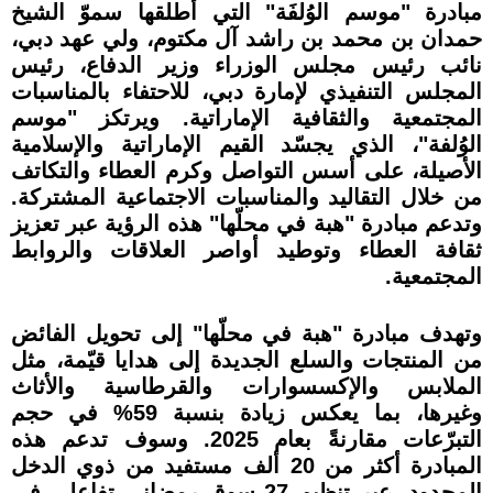
مبادرة "موسم الوُلفَة" التي أطلقها سموّ الشيخ
حمدان بن محمد بن راشد آل مكتوم، ولي عهد دبي،
نائب رئيس مجلس الوزراء وزير الدفاع، رئيس
المجلس التنفيذي لإمارة دبي، للاحتفاء بالمناسبات
المجتمعية والثقافية الإماراتية. ويرتكز "موسم
الوُلفة"، الذي يجسّد القيم الإماراتية والإسلامية
الأصيلة، على أسس التواصل وكرم العطاء والتكاتف
من خلال التقاليد والمناسبات الاجتماعية المشتركة.
وتدعم مبادرة "هبة في محلّها" هذه الرؤية عبر تعزيز
ثقافة العطاء وتوطيد أواصر العلاقات والروابط
المجتمعية.
وتهدف مبادرة "هبة في محلّها" إلى تحويل الفائض
من المنتجات والسلع الجديدة إلى هدايا قيّمة، مثل
الملابس والإكسسوارات والقرطاسية والأثاث
وغيرها، بما يعكس زيادة بنسبة 59% في حجم
التبرّعات مقارنةً بعام 2025. وسوف تدعم هذه
المبادرة أكثر من 20 ألف مستفيد من ذوي الدخل
المحدود، عبر تنظيم 27 سوق رمضاني تفاعلي في