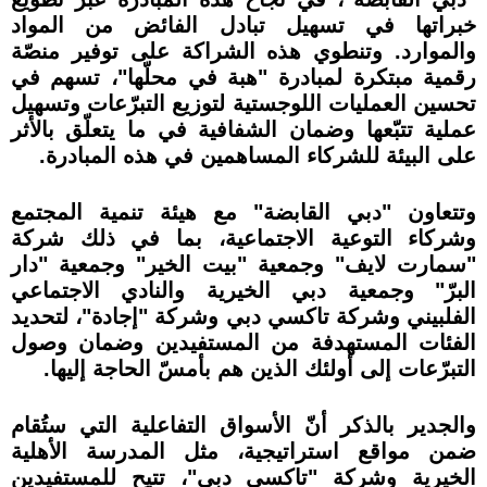
خبراتها في تسهيل تبادل الفائض من المواد
والموارد. وتنطوي هذه الشراكة على توفير منصّة
رقمية مبتكرة لمبادرة "هبة في محلّها"، تسهم في
تحسين العمليات اللوجستية لتوزيع التبرّعات وتسهيل
عملية تتبّعها وضمان الشفافية في ما يتعلّق بالأثر
على البيئة للشركاء المساهمين في هذه المبادرة.
وتتعاون "دبي القابضة" مع هيئة تنمية المجتمع
وشركاء التوعية الاجتماعية، بما في ذلك شركة
"سمارت لايف" وجمعية "بيت الخير" وجمعية "دار
البرّ" وجمعية دبي الخيرية والنادي الاجتماعي
الفلبيني وشركة تاكسي دبي وشركة "إجادة"، لتحديد
الفئات المستهدفة من المستفيدين وضمان وصول
التبرّعات إلى أولئك الذين هم بأمسّ الحاجة إليها.
والجدير بالذكر أنّ الأسواق التفاعلية التي ستُقام
ضمن مواقع استراتيجية، مثل المدرسة الأهلية
الخيرية وشركة "تاكسي دبي"، تتيح للمستفيدين