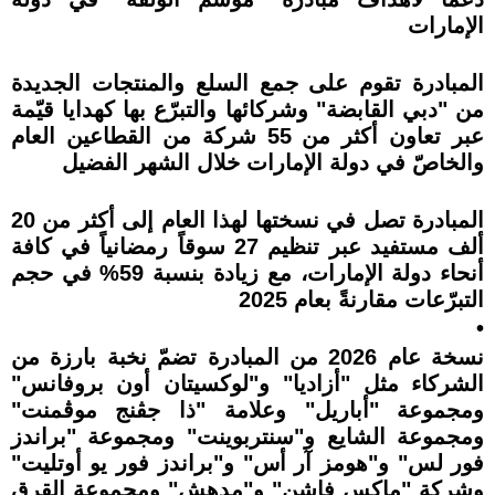
الإمارات
المبادرة تقوم على جمع السلع والمنتجات الجديدة
من "دبي القابضة" وشركائها والتبرّع بها كهدايا قيّمة
عبر تعاون أكثر من 55 شركة من القطاعين العام
والخاصّ في دولة الإمارات خلال الشهر الفضيل
المبادرة تصل في نسختها لهذا العام إلى أكثر من 20
ألف مستفيد عبر تنظيم 27 سوقاً رمضانياً في كافة
أنحاء دولة الإمارات، مع زيادة بنسبة 59% في حجم
التبرّعات مقارنةً بعام 2025
•
نسخة عام 2026 من المبادرة تضمّ نخبة بارزة من
الشركاء مثل "أزاديا" و"لوكسيتان أون بروفانس"
ومجموعة "أباريل" وعلامة "ذا جڤنج موڤمنت"
ومجموعة الشايع و"سنتربوينت" ومجموعة "براندز
فور لس" و"هومز آر أس" و"براندز فور يو أوتليت"
وشركة "ماكس فاشن" و"مدهش" ومجموعة القرق