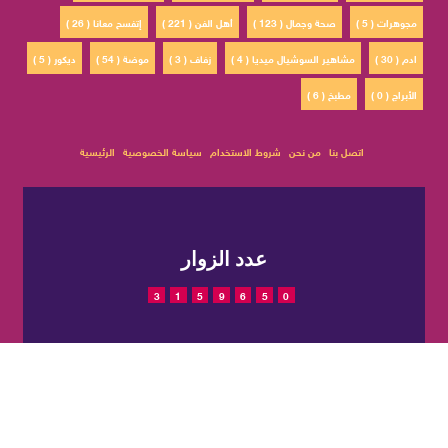
مجوهرات ( 5 )
صحة وجمال ( 123 )
أهل الفن ( 221 )
إتفسح معانا ( 26 )
ادم ( 30 )
مشاهير السوشيال ميديا ( 4 )
زفاف ( 3 )
موضة ( 54 )
ديكور ( 5 )
الأبراج ( 0 )
مطبخ ( 6 )
اتصل بنا
من نحن
شروط الاستخدام
سياسة الخصوصية
الرئيسية
عدد الزوار
3
1
5
9
6
5
0
© 2022 حقوق النشر محفوظة
تم التصميم والتطوير بواسطة
لمجلة CatWalkStyle
شركة
EGIT