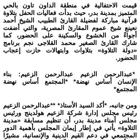
قيمت الاحتفالية في منطقة الداون تاون بالحي
المتميز بمدينة بدر، حيث بدأت فعاليات الحفل بتلاوة
قرآنية مباركة لفضيلة القارئ الطبيب الشيخ أحمد
نعينع شيخ عموم المقارئ المصرية، والتي أضفت
أجواءً من الخشوع والسكينة على الحضور، كما
شارك القارئ الصغير محمد القلاجى نجم برنامج
«دولة التلاوة» بتلاوات وابتهالات حازت إعجاب
الحضور.
*عبدالرحمن الزعيم عبدالرحمن الزعيم: بناء
الإنسان أساس نهضة* *المجتمع أساس نهضة
المجتمع*
ومن جانبه، *أكد السيد الأستاذ* **عبدالرحمن الزعيم
رئيس مجلس إدارة شركة الزعيم هولدينج ورئيس
مجلس أمناء مدينة بدر، أن تنظيم مسابقة «مدينة
التلاوة» يأتي في إطار إيمان المجلس بأهمية الدور
المجتمعي في دعم القيم الدينية والإنسانية، مشيرًا