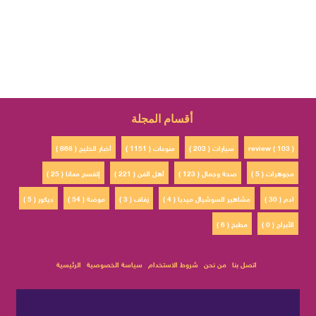
أقسام المجلة
review ( 103 )
سيارات ( 203 )
منوعات ( 1151 )
أخبار الخليج ( 868 )
مجوهرات ( 5 )
صحة وجمال ( 123 )
أهل الفن ( 221 )
إتفسح معانا ( 25 )
ادم ( 30 )
مشاهير السوشيال ميديا ( 4 )
زفاف ( 3 )
موضة ( 54 )
ديكور ( 5 )
الأبراج ( 0 )
مطبخ ( 6 )
اتصل بنا
من نحن
شروط الاستخدام
سياسة الخصوصية
الرئيسية