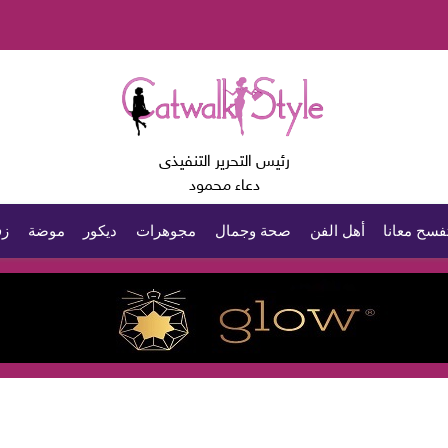
رئيس التحرير التنفيذى
دعاء محمود
فسح معانا
أهل الفن
صحة وجمال
مجوهرات
ديكور
موضة
زف