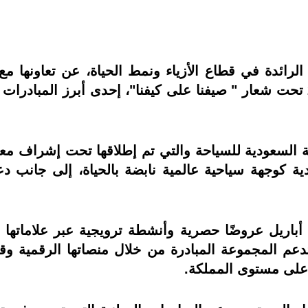
لرائدة في قطاع الأزياء ونمط الحياة، عن تعاونها مع 
رئيسيًا ضمن حملة صيف السعودية 2026 تحت شعار " صيفنا على كيفنا"، إحدى أ
ئة السعودية للسياحة والتي تم إطلاقها تحت إشراف مع
دية كوجهة سياحية عالمية نابضة بالحياة، إلى جانب دع
أباريل عروضًا حصرية وأنشطة ترويجية عبر علاماتها 
تدعم المجموعة المبادرة من خلال منصاتها الرقمية و
ا على مستوى المملكة.