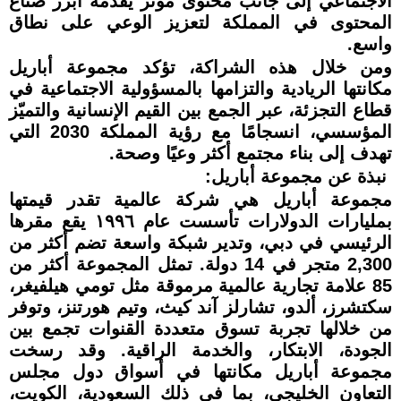
الاجتماعي إلى جانب محتوى مؤثر يقدّمه أبرز صناع
المحتوى في المملكة لتعزيز الوعي على نطاق
واسع.
ومن خلال هذه الشراكة، تؤكد مجموعة أباريل
مكانتها الريادية والتزامها بالمسؤولية الاجتماعية في
قطاع التجزئة، عبر الجمع بين القيم الإنسانية والتميّز
المؤسسي، انسجامًا مع رؤية المملكة 2030 التي
تهدف إلى بناء مجتمع أكثر وعيًا وصحة.
نبذة عن مجموعة أباريل:
مجموعة أباريل هي شركة عالمية تقدر قيمتها
بمليارات الدولارات تأسست عام ١٩٩٦ يقع مقرها
الرئيسي في دبي، وتدير شبكة واسعة تضم أكثر من
2,300 متجر في 14 دولة. تمثل المجموعة أكثر من
85 علامة تجارية عالمية مرموقة مثل تومي هيلفيغر،
سكتشرز، ألدو، تشارلز آند كيث، وتيم هورتنز، وتوفر
من خلالها تجربة تسوق متعددة القنوات تجمع بين
الجودة، الابتكار، والخدمة الراقية. وقد رسخت
مجموعة أباريل مكانتها في أسواق دول مجلس
التعاون الخليجي، بما في ذلك السعودية، الكويت،