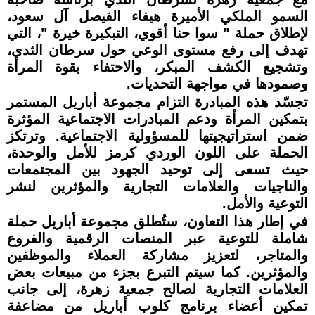
السمو الملكي الأميرة هيفاء الفيصل آل سعود،
لإطلاق حملة " سوا حنا أقوي، التبكيرة خيرة "، التي
تهدف إلى رفع مستوى الوعي حول سرطان الثدي،
وتشجيع الكشف المبكر، والاحتفاء بقوة المرأة
وصمودها في مواجهة التحديات.
تجسّد هذه المبادرة التزام مجموعة أباريل المستمر
بتمكين المرأة ودعم المبادرات الاجتماعية المؤثرة
ضمن استراتيجيتها للمسؤولية الاجتماعية. وترتكز
الحملة على اللون الوردي كرمز للأمل والوحدة،
حيث تسعى إلى توحيد الجهود بين المجتمعات
والناجيات والعلامات التجارية والمؤثرين لنشر
التوعية والأمل.
في إطار هذا التعاون، ستُطلق مجموعة أباريل حملة
شاملة للتوعية عبر المنصات الرقمية والفروع
والمتاجر، لتعزيز مشاركة العملاء والموظفين
والمؤثرين. كما سيتم التبرع بجزء من مبيعات بعض
العلامات التجارية لصالح جمعية زهرة، إلى جانب
تمكين أعضاء برنامج كلوب أباريل من مضاعفة