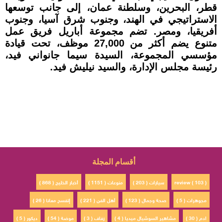
قطر، البحرين، وسلطنة عمان، إلى جانب توسعها
الاستراتيجي في الهند، وجنوب شرق آسيا، وجنوب
أفريقيا، ومصر. تضم مجموعة أباريل فريق عمل
متنوع يضم أكثر من 27,000 موظف، تحت قيادة
مؤسسي المجموعة، السيدة سيما جانواني فيد،
رئيسة مجلس الإدارة، والسيد نيليش فيد.
أقسام المجلة
review ( 103 )
سيارات ( 203 )
منوعات ( 1151 )
أخبار الخليج ( 868 )
مجوهرات ( 5 )
صحة وجمال ( 123 )
أهل الفن ( 221 )
إتفسح معانا ( 26 )
ادم ( 30 )
مشاهير السوشيال ميديا ( 4 )
زفاف ( 3 )
موضة ( 54 )
ديكور ( 5 )