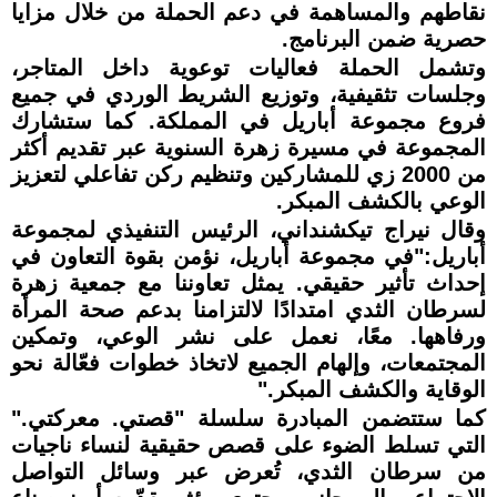
نقاطهم والمساهمة في دعم الحملة من خلال مزايا
حصرية ضمن البرنامج.
وتشمل الحملة فعاليات توعوية داخل المتاجر،
وجلسات تثقيفية، وتوزيع الشريط الوردي في جميع
فروع مجموعة أباريل في المملكة. كما ستشارك
المجموعة في مسيرة زهرة السنوية عبر تقديم أكثر
من 2000 زي للمشاركين وتنظيم ركن تفاعلي لتعزيز
الوعي بالكشف المبكر.
وقال نيراج تيكشنداني، الرئيس التنفيذي لمجموعة
أباريل:"في مجموعة أباريل، نؤمن بقوة التعاون في
إحداث تأثير حقيقي. يمثل تعاوننا مع جمعية زهرة
لسرطان الثدي امتدادًا لالتزامنا بدعم صحة المرأة
ورفاهها. معًا، نعمل على نشر الوعي، وتمكين
المجتمعات، وإلهام الجميع لاتخاذ خطوات فعّالة نحو
الوقاية والكشف المبكر."
كما ستتضمن المبادرة سلسلة "قصتي. معركتي."
التي تسلط الضوء على قصص حقيقية لنساء ناجيات
من سرطان الثدي، تُعرض عبر وسائل التواصل