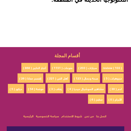
أقسام المجلة
review ( 103 )
سيارات ( 203 )
منوعات ( 1151 )
أخبار الخليج ( 868 )
مجوهرات ( 5 )
صحة وجمال ( 123 )
أهل الفن ( 221 )
إتفسح معانا ( 26 )
ادم ( 30 )
مشاهير السوشيال ميديا ( 4 )
زفاف ( 3 )
موضة ( 54 )
ديكور ( 5 )
الأبراج ( 0 )
مطبخ ( 6 )
اتصل بنا
من نحن
شروط الاستخدام
سياسة الخصوصية
الرئيسية