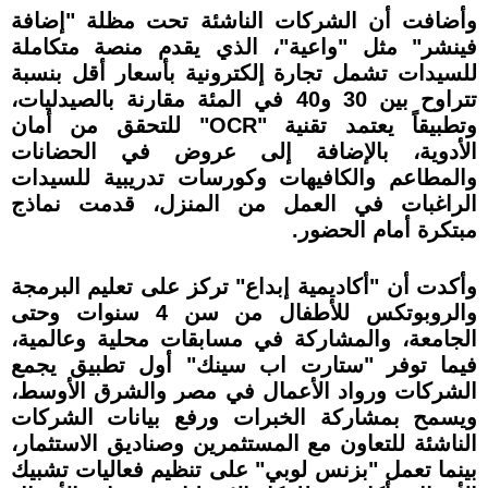
وأضافت أن الشركات الناشئة تحت مظلة "إضافة
فينشر" مثل "واعية"، الذي يقدم منصة متكاملة
للسيدات تشمل تجارة إلكترونية بأسعار أقل بنسبة
تتراوح بين 30 و40 في المئة مقارنة بالصيدليات،
وتطبيقاً يعتمد تقنية "OCR" للتحقق من أمان
الأدوية، بالإضافة إلى عروض في الحضانات
والمطاعم والكافيهات وكورسات تدريبية للسيدات
الراغبات في العمل من المنزل، قدمت نماذج
مبتكرة أمام الحضور.
وأكدت أن "أكاديمية إبداع" تركز على تعليم البرمجة
والروبوتكس للأطفال من سن 4 سنوات وحتى
الجامعة، والمشاركة في مسابقات محلية وعالمية،
فيما توفر "ستارت اب سينك" أول تطبيق يجمع
الشركات ورواد الأعمال في مصر والشرق الأوسط،
ويسمح بمشاركة الخبرات ورفع بيانات الشركات
الناشئة للتعاون مع المستثمرين وصناديق الاستثمار،
بينما تعمل "بزنس لوبي" على تنظيم فعاليات تشبيك