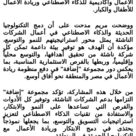
الأعمال وأكاديمية للذكاء الاصطناعي وريادة الأعمال
للأطفال والكبار.
ووضحت مريم مدحت على أن دمج التكنولوجيا
الحديثة والذكاء الاصطناعي في أعمال الشركات
الناشئة يمثل محور استراتيجيتهم للنمو والتوسع،
مؤكدة أن الهدف هو توفير بيئة داعمة تمكن كل
شركة ناشئة من تحقيق أهدافها، والتوسع محلياً
وإقليمياً، وربطها بالفرص الاستثمارية المناسبة، بما
يعكس دور مجموعة "إضافة" في دفع منظومة ريادة
الأعمال في مصر والمنطقة نحو آفاق أوسع.
من خلال هذه المشاركة، تؤكد مجموعة "إضافة"
التزامها بدعم الشركات الناشئة، وتوفير كل الأدوات
والفرص التي تساعدها على النمو والابتكار،
والاستفادة من تقنيات الذكاء الاصطناعي لتعزيز
استراتيجيات التسويق والتوسع، بما يجعلها نموذجاً
يحتذى في دمج الابتكار وريادة الأعمال مع
التكنولوجيا الحديثة في المنطقة.