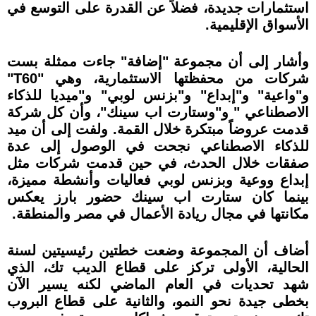
استثمارات جديدة، فضلاً عن القدرة على التوسع في
الأسواق الإقليمية.
وأشار إلى أن مجموعة "إضافة" جاءت ممثلة بست
شركات من محفظتها الاستثمارية، وهي "T60"
و"واعية" و"إبداع" و"بزنس لوبي" و"ميديا للذكاء
الاصطناعي " و"وستارت اب سينك"، وأن كل شركة
قدمت عروضاً مبتكرة خلال القمة. ولفت إلى أن ميد
للذكاء الاصطناعي نجحت في الوصول إلى عدة
صفقات خلال الحدث، في حين قدمت شركات مثل
إبداع ووعية وبزنس لوبي فعاليات وأنشطة مميزة،
بينما كان ستارت اب سينك حضور بارز يعكس
مكانتها في مجال ريادة الأعمال في مصر والمنطقة.
أضاف أن المجموعة وضعت خطتين رئيسيتين لسنة
الحالية، الأولى تركز على قطاع الديب تك، الذي
شهد تحديات في العام الماضي لكنه يسير الآن
بخطى جيدة نحو النمو، والثانية على قطاع البروب