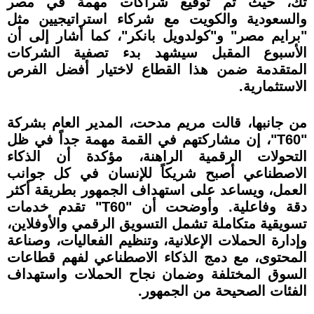
تك، حيث تم توقيع شراكات مهمة في مصر
والسعودية والكويت مع شركاء استراتيجيين مثل
"برايم مصر" و"كولدويل بانكر"، كما أشار إلى أن
الأسبوع المقبل سيشهد بدء تصفية الشركات
المتقدمة ضمن هذا القطاع لاختيار أفضل الفرص
الاستثمارية.
من جانبها، قالت مريم مدحت، المدير العام بشركة
"T60"، إن مشاركتهم في القمة مهمة جداً في ظل
التحولات الرقمية الراهنة، مؤكدة أن الذكاء
الاصطناعي أصبح شريكاً للإنسان في كل جوانب
العمل، ويساعد على استهداف الجمهور بطريقة أكثر
دقة وفاعلية. وأوضحت أن "T60" تقدم خدمات
تسويقية متكاملة تشمل التسويق الرقمي والأوفلاين،
وإدارة الحملات الإعلانية، وتنظيم الفعاليات، وصناعة
المحتوى، مع دمج الذكاء الاصطناعي لفهم قطاعات
السوق المختلفة وضمان نجاح الحملات واستهداف
الفئات الصحيحة من الجمهور.