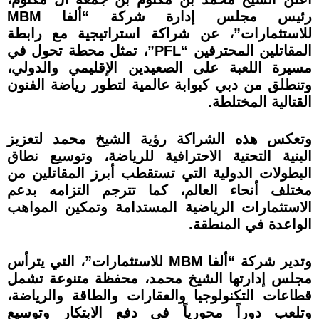
رئيس مجلس إدارة شركة “ألفا MBM
للاستثمارات”، عن شراكة استراتيجية مع رابطة
المقاتلين المحترفين “PFL”، تمثل محطة تحول في
مسيرة اللعبة على الصعيدين الإقليمي والدولي،
وتنطلق من دبي كبوابة عالمية لتطور رياضة الفنون
القتالية المختلطة.
وتعكس هذه الشراكة رؤية الشيخ محمد لتعزيز
البنية التحتية الاحترافية للرياضة، وتوسيع نطاق
البطولات الدولية التي تستقطب أبرز المقاتلين من
مختلف أنحاء العالم، كما تترجم التزامه بدعم
الاستثمارات الرياضية المستدامة وتمكين المواهب
الواعدة في المنطقة.
وتدير شركة “ألفا MBM للاستثمارات”، التي يترأس
مجلس إدارتها الشيخ محمد، محفظة متنوعة تشمل
قطاعات التكنولوجيا والعقارات والطاقة والرياضة،
وتلعب دوراً محورياً في دفع الابتكار وتوسيع