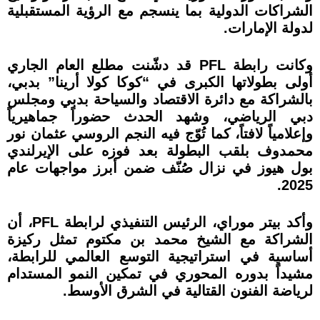
الشراكات الدولية بما ينسجم مع الرؤية المستقبلية
لدولة الإمارات.
وكانت رابطة PFL قد دشّنت مطلع العام الجاري
أولى بطولاتها الكبرى في “كوكا كولا أرينا” بدبي،
بالشراكة مع دائرة الاقتصاد والسياحة بدبي ومجلس
دبي الرياضي، وشهد الحدث حضوراً جماهيرياً
وإعلامياً لافتاً، كما تُوّج فيه النجم الروسي عثمان نور
محمدوف بلقب البطولة بعد فوزه على الإيرلندي
بول هيوز في نزال صُنّف ضمن أبرز مواجهات عام
2025.
وأكد بيتر موراي، الرئيس التنفيذي لرابطة PFL، أن
الشراكة مع الشيخ محمد بن مكتوم تمثل ركيزة
أساسية في استراتيجية التوسع العالمي للرابطة،
مشيداً بدوره المحوري في تمكين النمو المستدام
لرياضة الفنون القتالية في الشرق الأوسط.