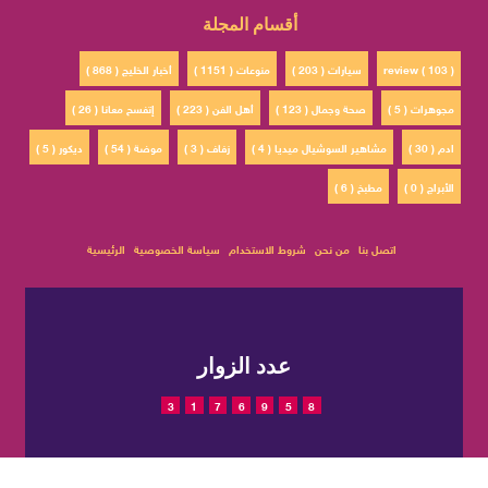
أقسام المجلة
review ( 103 )
سيارات ( 203 )
منوعات ( 1151 )
أخبار الخليج ( 868 )
مجوهرات ( 5 )
صحة وجمال ( 123 )
أهل الفن ( 223 )
إتفسح معانا ( 26 )
ادم ( 30 )
مشاهير السوشيال ميديا ( 4 )
زفاف ( 3 )
موضة ( 54 )
ديكور ( 5 )
الأبراج ( 0 )
مطبخ ( 6 )
اتصل بنا
من نحن
شروط الاستخدام
سياسة الخصوصية
الرئيسية
عدد الزوار
3
1
7
6
9
5
8