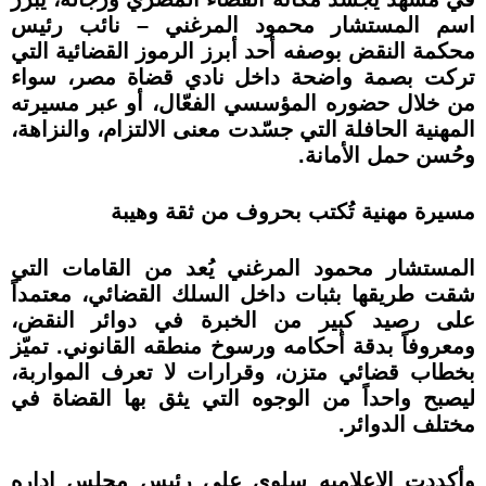
اسم المستشار محمود المرغني – نائب رئيس
محكمة النقض بوصفه أحد أبرز الرموز القضائية التي
تركت بصمة واضحة داخل نادي قضاة مصر، سواء
من خلال حضوره المؤسسي الفعّال، أو عبر مسيرته
المهنية الحافلة التي جسّدت معنى الالتزام، والنزاهة،
وحُسن حمل الأمانة.
مسيرة مهنية تُكتب بحروف من ثقة وهيبة
المستشار محمود المرغني يُعد من القامات التي
شقت طريقها بثبات داخل السلك القضائي، معتمداً
على رصيد كبير من الخبرة في دوائر النقض،
ومعروفاً بدقة أحكامه ورسوخ منطقه القانوني. تميّز
بخطاب قضائي متزن، وقرارات لا تعرف المواربة،
ليصبح واحداً من الوجوه التي يثق بها القضاة في
مختلف الدوائر.
وأكددت الاعلاميه سلوي علي رئيس مجلس اداره