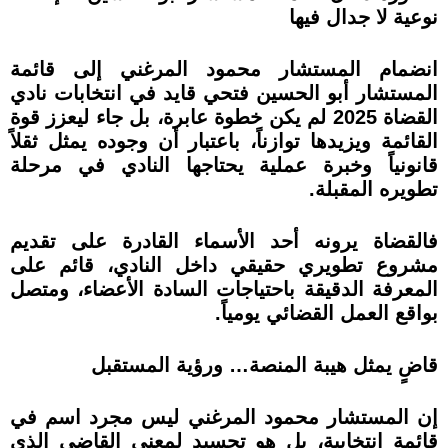
نوعية لا جدال فيها
انضمام المستشار محمود المرغني إلى قائمة
المستشار أبو الحسين فتحي قايد في انتخابات نادي
القضاة 2025 لم يكن خطوة عابرة، بل جاء ليعزز قوة
القائمة ويزيدها توازناً، باعتبار أن وجوده يمثل ثقلاً
قانونياً وخبرة عملية يحتاجها النادي في مرحلة
تطويره المقبلة.
فالقضاة يرونه أحد الأسماء القادرة على تقديم
مشروع تطويري حقيقي داخل النادي، قائم على
المعرفة الدقيقة باحتياجات السادة الأعضاء، ومتصل
بواقع العمل القضائي يومياً.
قاضٍ يمثل هيبة المنصة… ورؤية المستقبل
إن المستشار محمود المرغني ليس مجرد اسم في
قائمة انتخابية، بل هو تجسيد لمعنى القاضي الذي