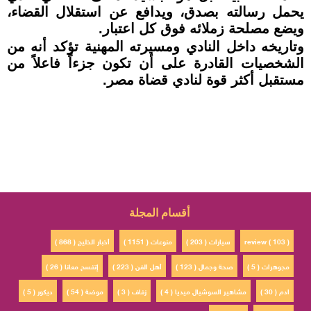
يحمل رسالته بصدق، ويدافع عن استقلال القضاء،
ويضع مصلحة زملائه فوق كل اعتبار.
وتاريخه داخل النادي ومسيرته المهنية تؤكد أنه من
الشخصيات القادرة على أن تكون جزءاً فاعلاً من
مستقبل أكثر قوة لنادي قضاة مصر.
أقسام المجلة
review ( 103 )
سيارات ( 203 )
منوعات ( 1151 )
أخبار الخليج ( 868 )
مجوهرات ( 5 )
صحة وجمال ( 123 )
أهل الفن ( 223 )
إتفسح معانا ( 26 )
ادم ( 30 )
مشاهير السوشيال ميديا ( 4 )
زفاف ( 3 )
موضة ( 54 )
ديكور ( 5 )