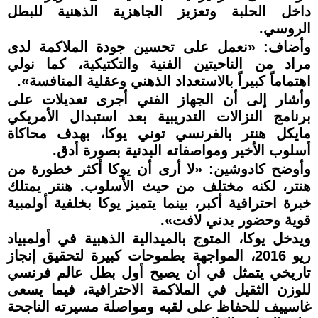
داخل الحلبة وتعزيز الجاهزية الذهنية للبطل
الروسي.
وأضاف: «نعمل على تحسين جودة الملاكمة لدى
مراد من الناحيتين الفنية والتكتيكية، كما نولي
اهتماماً كبيراً بالاستعداد الذهني وعقلية المنافسة».
وأشار إلى أن الجهاز الفني أجرى تعديلات على
برنامج النزالات التدريبية بعد استبدال الأمريكي
مايكل هنتر بالفرنسي توني يوكا، بهدف محاكاة
أسلوب الأخير ومواصفاته البدنية بصورة أدق.
وأوضح كادوشين: «لا أرى أن يوكا أكثر خطورة من
هنتر، لكنه مختلف من حيث الأسلوب. هنتر يمتلك
خبرة احترافية أكبر، بينما يتميز يوكا بخلفية أولمبية
قوية وحضور بدني لافت».
ويدخل يوكا، المتوج بالميدالية الذهبية في أولمبياد
ريو 2016، المواجهة بطموحات كبيرة لتحقيق إنجاز
تاريخي يتمثل في أن يصبح أول بطل عالم فرنسي
للوزن الثقيل في الملاكمة الاحترافية، فيما يسعى
غاسييف للحفاظ على لقبه ومواصلة مسيرته الناجحة