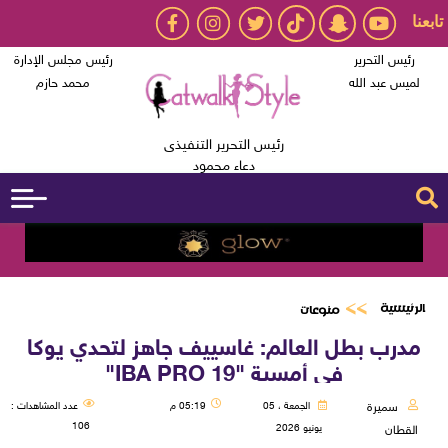
تابعنا
رئيس التحرير
رئيس مجلس الإدارة
لميس عبد الله
محمد حازم
رئيس التحرير التنفيذى
دعاء محمود
الرئيسية
منوعات
مدرب بطل العالم: غاسييف جاهز لتحدي يوكا
في أمسية "IBA PRO 19"
سميرة
الجمعة ، 05
05:19 م
عدد المشاهدات :
106
يونيو 2026
القطان