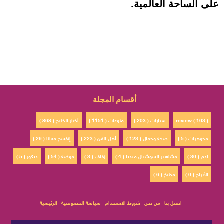
على الساحة العالمية.
أقسام المجلة
review ( 103 )
سيارات ( 203 )
منوعات ( 1151 )
أخبار الخليج ( 868 )
مجوهرات ( 5 )
صحة وجمال ( 123 )
أهل الفن ( 223 )
إتفسح معانا ( 26 )
ادم ( 30 )
مشاهير السوشيال ميديا ( 4 )
زفاف ( 3 )
موضة ( 54 )
ديكور ( 5 )
الأبراج ( 0 )
مطبخ ( 6 )
اتصل بنا
من نحن
شروط الاستخدام
سياسة الخصوصية
الرئيسية