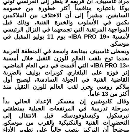
مراد غاسييف، أن فريقه لا ينظر إلى الفرنسي توني
يوكا باعتباره منافساً أكثر خطورة من خصومه
السابقين، مشيراً إلى أن الاختلاف بين الملاكمين
يكمن في الأسلوب والخبرة الفنية، وذلك قبل
المواجهة المرتقبة التي تجمعهما في النزال الرئيسي
لأمسية «IBA PRO 19» يوم 11 يوليو المقبل في
موسكو.
ويحظى غاسييف بمتابعة واسعة في المنطقة العربية
بعدما توج بلقب العالم للوزن الثقيل خلال أمسية
«IBA PRO 13» التي أقيمت في دبي العام الماضي،
إثر فوزه على البلغاري كوبرات بوليف بالضربة
القاضية الفنية في الجولة السادسة، ليصبح أول
ملاكم روسي يحرز لقب العالم للوزن الثقيل منذ
أكثر من 13 عاماً.
وقال كادوشين إن معسكر الإعداد الحالي بدأ
بمرحلة تدريبية في المرتفعات الجبلية بمنطقتي
تيرسكول وكيسلوفودسك، قبل الانتقال إلى
التحضيرات الفنية والتكتيكية بالقرب من موسكو،
موضحاً أن التركيز ينصب حالياً على تطوير الأداء