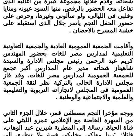
شحاته، وقدم خلالها مجموعة كبيرة من أغانيه الذى
تفاعل معه الحضور بالرقص، منها السود عيونه ومنايا
وقلبى فى الليالى، ولو سألونى وغيرها، وحرص على
حضور الحفل النجم ياسر جلال الذى استقبله على
خشبة المسرح بالاحضان .
وأقامت الجمعية العمومية العادية والجمعية التعاونية
التعليمية لمدارس مصر للغات بحضور المهندس
كريم عبد الرحمن رئيس مجلس الادارة والسيدة
شاهيناز شحاته مدير عام المدارس أكبر تجمع
للجمعية العمومية لمدارس مصر للغات، وقد فاز
مجلس الادارة الحالى بالتزكية نظر لثقة الجمعية
العمومية فى المجلس لانجازاته التربوية والتعليمية
والعلمية والاجتماعية والوطنية .
ووجه مؤخرا النجم مصطفى قمر، خلال الجزء الثاني
من السهرة الخاصة مع الإعلامي عمرو الليثي على
قناة الحياة، رسالة إلى المطربة شيرين عبد الوهاب،
قائلا: "ربنا معاكي وخليكي قوية ولا تنظري إلى