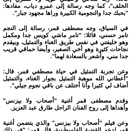
الخلف"، كما وجه رسالة إلى عمرو دياب، مفادها:
"بحبك جدا والنجومية الكبيرة وراها مجهود جبار".
في السياق، وجه مصطفى قمر، رسالة إلى النجم
تامر حسني، قائلا: "تامر ماشي كويس جدا ومكمل
وهو خليفتي في نفس طريق الغناء والتمثيل، وبيقدم
نجاحات كثيرة وهو أخي الصغير، وأيضا حماقي قريب
جدا مني، وأشعر بالسعادة لهما".
وعن تجربة التمثيل في حياة مصطفي قمر، قال:
"أعطاني الله موهبة التمثيل بجوار الغناء، والتمثيل
أضاف لي كثيرا وأنا أختلف عن باقي نجوم جيلي".
وقدم مصطفى قمر أغنية "أصحاب ولا بيزنس"
وأهداها إلى روح الفنان الراحل طارق عبد العزيز.
وعن فيلم "أصحاب ولا بيزنس" والذي يتضمن أغنية
قمر لدعم القضية الفلسطينية، قال قمر: "في ذلك