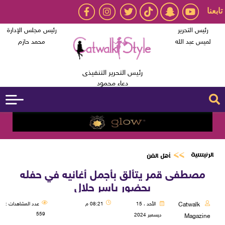
تابعنا
رئيس التحرير
رئيس مجلس الإدارة
لميس عبد الله
محمد حازم
رئيس التحرير التنفيذى
دعاء محمود
الرئيسية
أهل الفن
مصطفى قمر يتألق بأجمل أغانيه في حفله
بحضور ياسر جلال
Catwalk
الأحد ، 15
08:21 م
عدد المشاهدات :
559
ديسمبر 2024
Magazine