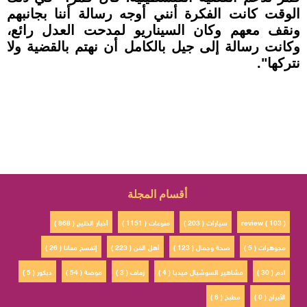
الوقت كانت الفكرة أنني أوجه رسالة أننا بجانبهم
ونقف معهم وكان السيناريو لمدحت العدل رائع،
وكانت رسالة إلى جيل بالكامل أن نهتم بالقضية ولا
نتركها".
أقسام المجلة
review ( 103 )
سيارات ( 203 )
منوعات ( 1151 )
أخبار الخليج ( 868 )
مجوهرات ( 5 )
صحة وجمال ( 123 )
أهل الفن ( 223 )
إتفسح معانا ( 26 )
ادم ( 30 )
مشاهير السوشيال ميديا ( 4 )
زفاف ( 3 )
موضة ( 54 )
ديكور ( 5 )
الأبراج ( 0 )
مطبخ ( 6 )