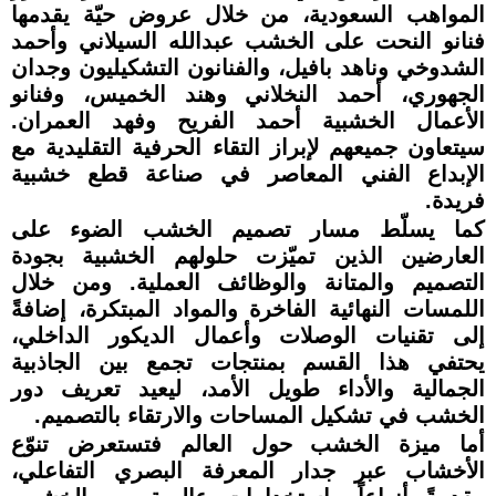
المواهب السعودية، من خلال عروض حيّة يقدمها
فنانو النحت على الخشب عبدالله السيلاني وأحمد
الشدوخي وناهد بافيل، والفنانون التشكيليون وجدان
الجهوري، أحمد النخلاني وهند الخميس، وفنانو
الأعمال الخشبية أحمد الفريح وفهد العمران.
سيتعاون جميعهم لإبراز التقاء الحرفية التقليدية مع
الإبداع الفني المعاصر في صناعة قطع خشبية
فريدة.
كما يسلّط مسار تصميم الخشب الضوء على
العارضين الذين تميّزت حلولهم الخشبية بجودة
التصميم والمتانة والوظائف العملية. ومن خلال
اللمسات النهائية الفاخرة والمواد المبتكرة، إضافةً
إلى تقنيات الوصلات وأعمال الديكور الداخلي،
يحتفي هذا القسم بمنتجات تجمع بين الجاذبية
الجمالية والأداء طويل الأمد، ليعيد تعريف دور
الخشب في تشكيل المساحات والارتقاء بالتصميم.
أما ميزة الخشب حول العالم فتستعرض تنوّع
الأخشاب عبر جدار المعرفة البصري التفاعلي،