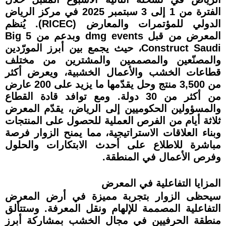
الفترة من 1 إلى 3 سبتمبر 2025 في مركز الرياض
الدولي للمؤتمرات والمعارض (RICEC). يُنظم
المعرض من قبل dmg events وبدعم من Big 5
Construct Saudi، حيث يجمع بين أبرز المورّدين
والمصنّعين والمصممين والمشترين من مختلف
قطاعات الخشب والأعمال الخشبية، ويعرض أكثر
من 3,500 منتج وحل يقدّمها ما يزيد على 200 عارض
من أكثر من 30 دولة. ومع توافد قادة القطاع
والمسؤولين الحكوميين إلى الرياض، يقدّم المعرض
ثلاثة أيام من الفرص العملية للحصول على المنتجات
وبناء العلاقات الاستراتيجية، مما يمنح الزوار فرصة
مباشرة للاطلاع على أحدث الابتكارات والحلول
وفرص الأعمال في المنطقة.
المزايا التفاعلية في المعرض
سيحظى الزوار بتجربة مميزة في أرض المعرض
التفاعلية المصممة للإلهام ونقل المعرفة. وستتألق
منطقة الحرفيين في مجال الخشب بمشاركة أبرز