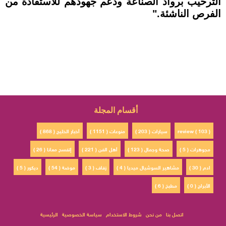
الترحيب برواد الصناعة ودعم جهودهم للاستفادة من
الفرص الناشئة."
أقسام المجلة
review ( 103 )
سيارات ( 203 )
منوعات ( 1151 )
أخبار الخليج ( 868 )
مجوهرات ( 5 )
صحة وجمال ( 123 )
أهل الفن ( 221 )
إتفسح معانا ( 26 )
ادم ( 30 )
مشاهير السوشيال ميديا ( 4 )
زفاف ( 3 )
موضة ( 54 )
ديكور ( 5 )
الأبراج ( 0 )
مطبخ ( 6 )
اتصل بنا
من نحن
شروط الاستخدام
سياسة الخصوصية
الرئيسية