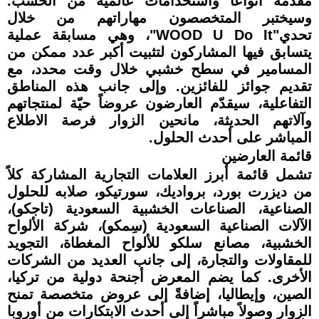
مقدمةً أنواعاً واستخدامات عالمية من الخشب.
وسيختبر المتخصصون مهاراتهم من خلال
تحدي"WOOD U Do It"، وهي مسابقة عملية
يتسابق فيها المشاركون لتثبيت أكبر عدد ممكن من
المسامير في سطح خشبي خلال وقت محدد، مع
تقديم جوائز للفائزين. وإلى جانب هذه المناطق
التفاعلية، سيقدّم العارضون عروضاً حيّة لمنتجاتهم
وآلاتهم الحديثة، مانحين الزوار فرصة الاطلاع
المباشر على أحدث الحلول.
قائمة العارضين
تشمل قائمة أبرز العلامات التجارية المشاركة كلاً
من ديزرت بورد، برواديك، سورتيكو، صلابه للحلول
الصناعية، الصناعات الخشبية السعودية (تاجكو)،
الآلات الصناعية السعودية (سِمكو)، شركة الألواح
الخشبية، مصانع سلكو للألواح المغطاة، التجويد
للمقاولات والتجارة، إلى جانب العديد من الشركات
الأخرى. كما يضم المعرض أجنحة دولية من تركيا،
الصين، وإيطاليا، إضافةً إلى عروض متخصصة تمنح
الزوار وصولاً مباشراً إلى أحدث الابتكارات من أوروبا