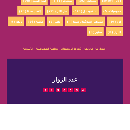
review ( 103 )
سيارات ( 203 )
منوعات ( 1151 )
أخبار الخليج ( 868 )
مجوهرات ( 5 )
صحة وجمال ( 123 )
أهل الفن ( 221 )
إتفسح معانا ( 25 )
ادم ( 30 )
مشاهير السوشيال ميديا ( 4 )
زفاف ( 3 )
موضة ( 54 )
ديكور ( 5 )
الأبراج ( 0 )
مطبخ ( 6 )
اتصل بنا
من نحن
شروط الاستخدام
سياسة الخصوصية
الرئيسية
عدد الزوار
3
1
5
6
5
5
4
© 2022 حقوق النشر محفوظة
تم التصميم والتطوير بواسطة