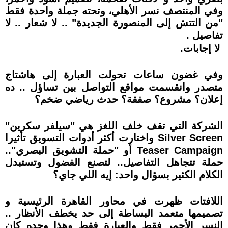
وفي المنتصف نسر الأهلي، وتحته جملة واحدة فقط
"من التتش إلى المنصورة الجديدة" .. لا شعار .. لا
تفاصيل .
لا إجابات.
وفي غضون ساعات تحولت العبارة إلى هاشتاج
متصدر وانقسمت مواقع التواصل بين تساؤل .. ده
إعلان؟ مشروع؟ صفقة؟ حدث رياضي ضخم؟
الشركة التي تقف خلف اللغز هي "سيلفر سكرين"
Silver Screen واختارت أكثر أدوات التسويق تأثيرا
Teaser Campaign أو "حملة التشويق البصري"..
حملة تتجاهل التفاصيل.. لتصنع الفضول وتستبدل
الكلام الكثير بسؤال واحد: إيه اللي جاي؟
اللافتات ظهرت في محاور القاهرة الرئيسية و
تصميمها متعمد البساطة إلى حد يخطف الأنظار ..
النسر الأحمر فقط والعبارة فقط وهذا وحده كان