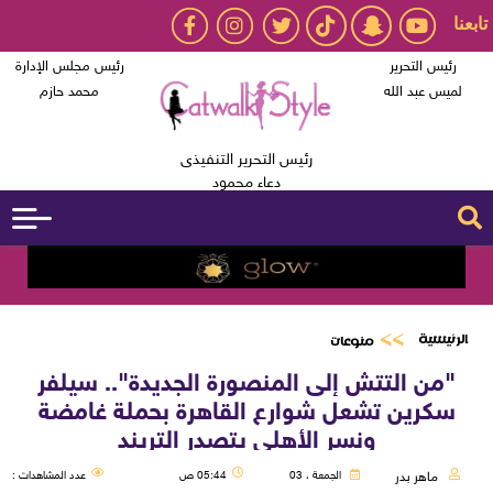
تابعنا
رئيس التحرير
رئيس مجلس الإدارة
لميس عبد الله
محمد حازم
رئيس التحرير التنفيذى
دعاء محمود
الرئيسية
منوعات
"من التتش إلى المنصورة الجديدة".. سيلفر
سكرين تشعل شوارع القاهرة بحملة غامضة
ونسر الأهلي يتصدر التريند
ماهر بدر
الجمعة ، 03
05:44 ص
عدد المشاهدات :