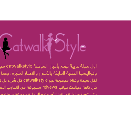
مجلة catwalkstyle اول مجلة ع
وكواليسها الخفية المليئة بالأسرار والأخبار المثيرة،
وهذا 
لكل سيدة وفتاة مجموعة غير
catwalkstyle
كل شيء بل قدمت
مسبوقة من التجارب العملية reivews في كافة مجالات
حتى تسطيع إدارة حياتها الأسرية و العملية بطريقة سهلة و
ممتعة.