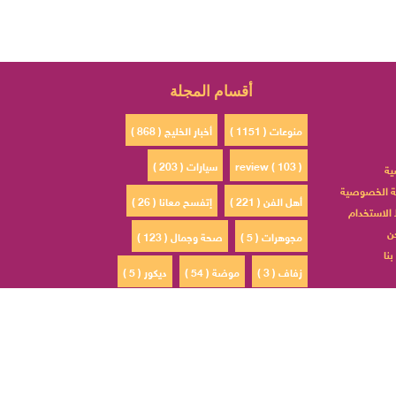
أقسام المجلة
منوعات ( 1151 )
أخبار الخليج ( 868 )
review ( 103 )
سيارات ( 203 )
ية
 الخصوصية
أهل الفن ( 221 )
إتفسح معانا ( 26 )
الاستخدام
ن
مجوهرات ( 5 )
صحة وجمال ( 123 )
نا
زفاف ( 3 )
موضة ( 54 )
ديكور ( 5 )
ادم ( 30 )
مشاهير السوشيال ميديا ( 4 )
الأبراج ( 0 )
مطبخ ( 6 )