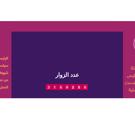
الرئيس
سياسة
ربية تهتم بأخبار الموضة
شروط 
ليس
عدد الزوار
من نح
اتصل ب
3
1
6
9
2
8
0
 حياتها