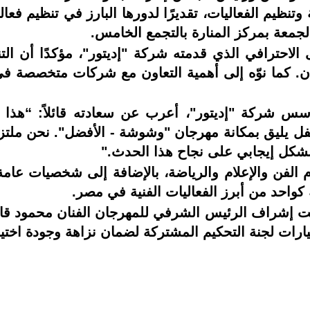
ة وتنظيم الفعاليات، تقديرًا لدورها البارز في تنظيم ف
احترافي الذي قدمته شركة "إديتور"، مؤكدًا أن التنظ
. كما نوّه إلى أهمية التعاون مع شركات متخصصة في ا
 شركة "إديتور"، أعرب عن سعادته قائلاً: “هذا ال
فل يليق بمكانة مهرجان "وشوشة - الأفضل". نحن ملتز
شكل إيجابي على نجاح هذا الحدث."
م الفن والإعلام والرياضة، بالإضافة إلى شخصيات عا
ه كواحد من أبرز الفعاليات الفنية في مصر.
رجان "الأفضل 2024" يُقام تحت إشراف الرئيس الشرفي للمهرجان الفنا
يارات لجنة التحكيم المشتركة لضمان نزاهة وجودة اختيار