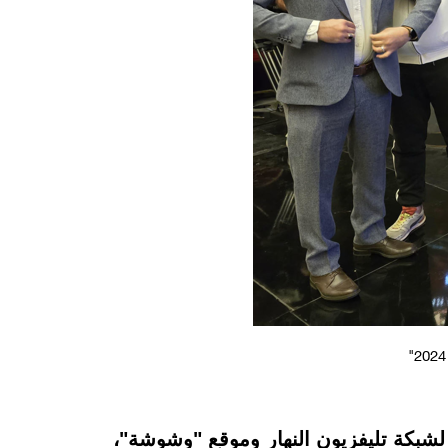
شبكة تليفزيون النهار وموقع "وشوشة"،