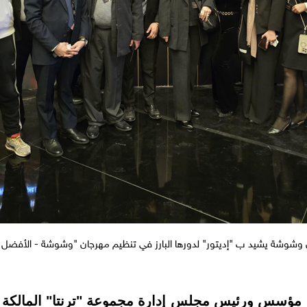
وشوشة يشيد ب "إديتور" لدورها البارز في تنظيم مهرجان "وشوشة - الأفضل 2024"
ي، مؤسس ورئيس مجلس إدارة مجموعة "ترنتا" المالكة ل