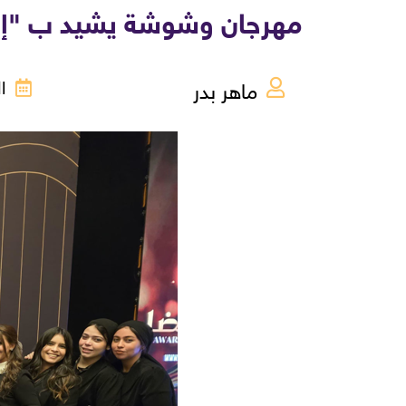
مهرجان وشوشة يشيد ب "إديتو
ماهر بدر
السب