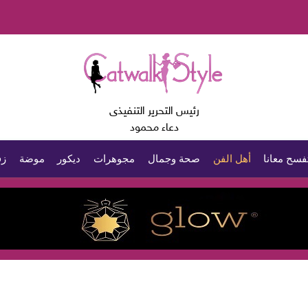
رئيس التحرير التنفيذى
دعاء محمود
فسح معانا
أهل الفن
صحة وجمال
مجوهرات
ديكور
موضة
زف