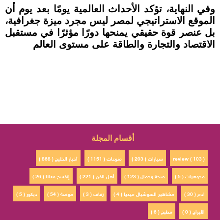
وفي النهاية، تؤكد الأحداث العالمية يومًا بعد يوم أن
الموقع الاستراتيجي لمصر ليس مجرد ميزة جغرافية،
بل عنصر قوة حقيقي يمنحها دورًا مؤثرًا في مستقبل
الاقتصاد والتجارة والطاقة على مستوى العالم
أقسام المجلة
review ( 103 )
سيارات ( 203 )
منوعات ( 1151 )
أخبار الخليج ( 868 )
مجوهرات ( 5 )
صحة وجمال ( 123 )
أهل الفن ( 221 )
إتفسح معانا ( 26 )
ادم ( 30 )
مشاهير السوشيال ميديا ( 4 )
زفاف ( 3 )
موضة ( 54 )
ديكور ( 5 )
الأبراج ( 0 )
مطبخ ( 6 )