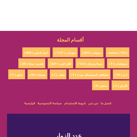
أقسام المجلة
review ( 103 )
سيارات ( 203 )
منوعات ( 1151 )
أخبار الخليج ( 868 )
مجوهرات ( 5 )
صحة وجمال ( 123 )
أهل الفن ( 221 )
إتفسح معانا ( 26 )
ادم ( 30 )
مشاهير السوشيال ميديا ( 4 )
زفاف ( 3 )
موضة ( 54 )
ديكور ( 5 )
الأبراج ( 0 )
مطبخ ( 6 )
اتصل بنا
من نحن
شروط الاستخدام
سياسة الخصوصية
الرئيسية
عدد الزوار