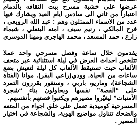
عرضها على خشبة مسرح بيت الثقافه بالدمام
اعتباراً من ثاني الى سادس ايام العيد ويشارك فيها
عدد من الاسماء الممثلون وهم : عبد الله الرويعي ،
فرح المالكي ، رنيم سيف ، امنه البنعلي ، شيماء
زارع ، حمد المسعد ، محمد الهاجري ومهنا الدوسري
يقدمون خلال ساعة وفصل مسرحي واحد عملا
تتلخص احداث العرض في ليلة استثنائية عبر متحف
الألعاب حيث تستيقظ الألعاب كل ليلة لتعيش بضع
ساعات من الحياة. وودي(راعي البقر)، موانا (الفتاة
الشجاعة)، وماريو، باربي ، وسنفور يقررون التمرد
على “القصة” نفسها ويحاولون بناء “شجرة
الأمنيات” ليغيّروا مصيرهم ويكتبوا قصتهم بأنفسهم.
المسرحية كوميدية تعمل على خلق اجواء من المتعه
والضحك تتناول مواضيع الهوية، والشجاعة في اختيار
المصير .