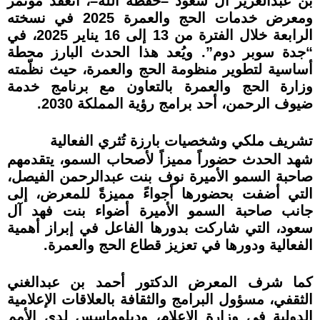
بن عبدالعزيز آل سعود –حفظه الله–، انعقد مؤتمر
ومعرض خدمات الحج والعمرة 2025 في نسخته
الرابعة خلال الفترة من 13 إلى 16 يناير 2025، في
“جدة سوبر دوم”. ويُعد هذا الحدث البارز محطة
أساسية لتطوير منظومة الحج والعمرة، حيث نظّمته
وزارة الحج والعمرة بالتعاون مع برنامج خدمة
ضيوف الرحمن، أحد برامج رؤية المملكة 2030.
تشريف ملكي وشخصيات بارزة تُثري الفعالية
شهد الحدث حضوراً مميزاً لأصحاب السمو، يتقدمهم
صاحبة السمو الأميرة نوف بنت عبدالرحمن الفيصل،
التي أضفت بحضورها أجواءً مميزةً للمعرض، إلى
جانب صاحبة السمو الأميرة أضواء بنت فهد آل
سعود، التي شاركت بدورها الفاعل في إبراز أهمية
الفعالية ودورها في تعزيز قطاع الحج والعمرة.
كما شرف المعرض الدكتور أحمد بن عبدالغني
الثقفي، مسؤول البرامج والثقافة بالعلاقات الإعلامية
الدولية في وزارة الإعلام، ودبلوماسس لدى الأمم