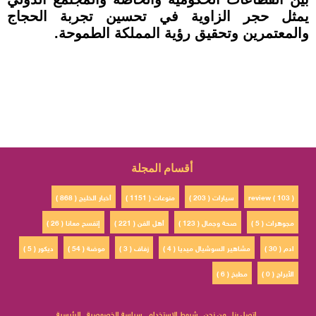
يمثل حجر الزاوية في تحسين تجربة الحجاج
والمعتمرين وتحقيق رؤية المملكة الطموحة.
أقسام المجلة
review ( 103 )
سيارات ( 203 )
منوعات ( 1151 )
أخبار الخليج ( 868 )
مجوهرات ( 5 )
صحة وجمال ( 123 )
أهل الفن ( 221 )
إتفسح معانا ( 26 )
ادم ( 30 )
مشاهير السوشيال ميديا ( 4 )
زفاف ( 3 )
موضة ( 54 )
ديكور ( 5 )
الأبراج ( 0 )
مطبخ ( 6 )
اتصل بنا
من نحن
شروط الاستخدام
سياسة الخصوصية
الرئيسية