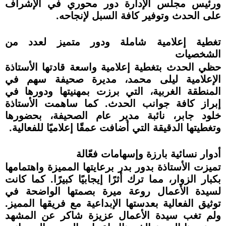
ورئيس مجلس الإدارة دور محوري في الإشراف
على الحدث وتوفير كافة السبل لإنجاحه.
تغطية إعلامية شاملة ودور متميز لعدد من
الشخصيات
حظي الحدث بتغطية إعلامية واسعة قادتها الأستاذة
الإعلامية ليلى محمد، مديرة صحيفة سهم في
المنطقة الغربية، التي برزت بمهنيتها ودورها في
إبراز كافة جوانب الحدث. كما ساهمت الأستاذة
خلود جابر، نائبة مدير عام الصحيفة، بحضورها
وتغطيتها الدقيقة التي أضافت عمقًا إعلاميًا للفعالية.
أدوار نسائية بارزة وإسهامات فعّالة
تميزت الأستاذة بدور بدر برعايتها المميزة واهتمامها
بكبار الزوار، مما ترك أثرًا إيجابيًا كبيرًا. كما كانت
لسيدة الأعمال روعة ميرة بصمتها الواضحة في
توثيق الفعالية بعدستها الإبداعية مع فريقها المميز.
ولم تغب سيدة الأعمال عزيزة شاكر عن المشهد