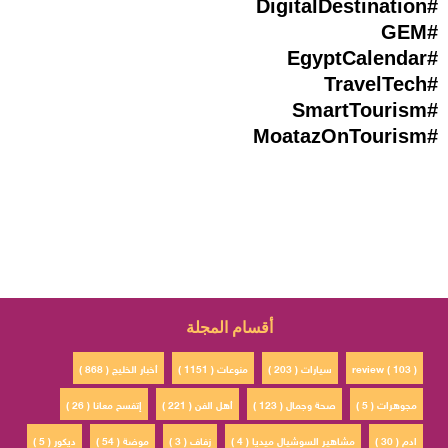
#DigitalDestination
#GEM
#EgyptCalendar
#TravelTech
#SmartTourism
#MoatazOnTourism
أقسام المجلة
review ( 103 )
سيارات ( 203 )
منوعات ( 1151 )
أخبار الخليج ( 868 )
مجوهرات ( 5 )
صحة وجمال ( 123 )
أهل الفن ( 221 )
إتفسح معانا ( 26 )
ادم ( 30 )
مشاهير السوشيال ميديا ( 4 )
زفاف ( 3 )
موضة ( 54 )
ديكور ( 5 )