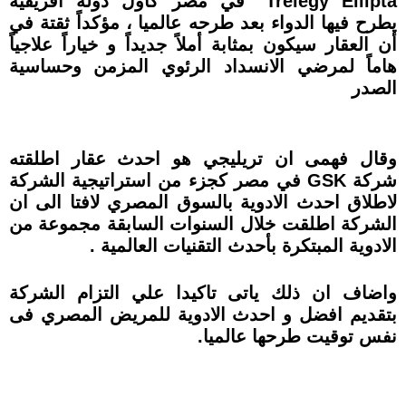
Trelegy Elliptaʺ في مصر كأول دوله افريقية
يطرح فيها الدواء بعد طرحه عالميا ، مؤكداً ثقتة في
أن العقار سيكون بمثابة أملاً جديداً و خياراً علاجياً
هاماً لمرضي الانسداد الرئوي المزمن وحساسية
الصدر
وقال فهمى ان تريليجي هو احدث عقار اطلقته
شركة GSK في مصر كجزء من استراتيجية الشركة
لاطلاق احدث الادوية بالسوق المصري لافتا الى ان
الشركة اطلقت خلال السنوات السابقة مجموعة من
الادوية المبتكرة بأحدث التقنيات العالمية .
واضاف ان ذلك ياتى تاكيدا علي التزام الشركة
بتقديم افضل و احدث الادوية للمريض المصري فى
نفس توقيت طرحها عالميا.