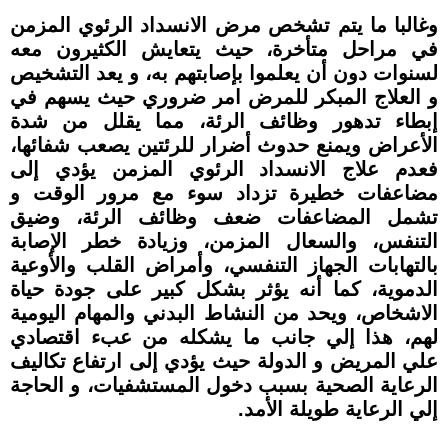
وغالبا ما يتم تشخص مرض الانسداد الرئوي المزمن
في مراحل متأخرة، حيث يتعايش الكثيرون معه
لسنوات دون أن يعلموا بإصابتهم به، و يعد التشخيص
و العلاج المبكر للمرض امر ضروري حيث يسهم في
إبطاء تدهور وظائف الرئة، مما يقلل من شدة
الأعراض ويمنع حدوث أضرار للرئتين يصعب شفائها،
فعدم علاج الانسداد الرئوي المزمن يؤدي إلى
مضاعفات خطيرة تزداد سوء مع مرور الوقت و
تشمل المضاعفات ضعف وظائف الرئة، وضيق
التنفس، والسعال المزمن، وزيادة خطر الإصابة
بالتهابات الجهاز التنفسي، وأمراض القلب والأوعية
الدموية، كما أنه يؤثر بشكل كبير على جودة حياة
الاشخاص، ويحد من النشاط البدني والمهام اليومية
لهم، هذا إلي جانب ما يشكله من عبء اقتصادي
علي المريض و الدولة حيث يؤدي إلى ارتفاع تكاليف
الرعاية الصحية بسبب دخول المستشفيات، و الحاجة
إلي الرعاية طويلة الأمد.