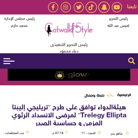
تابعنا
رئيس التحرير
رئيس مجلس الإدارة
لميس عبد الله
محمد حازم
رئيس التحرير التنفيذى
دعاء محمود
الرئيسية
صحة وجمال
هيئةالدواء توافق على طرح ʺتريليجي إليبتا
Trelegy Elliptaʺ لمرضى الانسداد الرئوي
المزمن و حساسية الصدر
ماهر بدر
السبت ، 11
07:18 م
عدد المشاهدات :