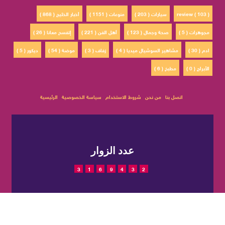
review ( 103 )
سيارات ( 203 )
منوعات ( 1151 )
أخبار الخليج ( 868 )
مجوهرات ( 5 )
صحة وجمال ( 123 )
أهل الفن ( 221 )
إتفسح معانا ( 26 )
ادم ( 30 )
مشاهير السوشيال ميديا ( 4 )
زفاف ( 3 )
موضة ( 54 )
ديكور ( 5 )
الأبراج ( 0 )
مطبخ ( 6 )
اتصل بنا
من نحن
شروط الاستخدام
سياسة الخصوصية
الرئيسية
عدد الزوار
3
1
6
9
4
3
2