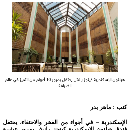
هيلتون الإسكندرية كينجز رانش يحتفل بمرور 10 أعوام من التميز في عالم
الضيافة
كتب : ماهر بدر
الإسكندرية – في أجواء من الفخر والاحتفاء، يحتفل
فندق هيلتون الإسكندرية كينجز رانش بمرور عشرة