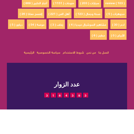
review ( 103 )
سيارات ( 203 )
منوعات ( 1151 )
أخبار الخليج ( 868 )
مجوهرات ( 5 )
صحة وجمال ( 123 )
أهل الفن ( 221 )
إتفسح معانا ( 26 )
ادم ( 30 )
مشاهير السوشيال ميديا ( 4 )
زفاف ( 3 )
موضة ( 54 )
ديكور ( 5 )
الأبراج ( 0 )
مطبخ ( 6 )
اتصل بنا
من نحن
شروط الاستخدام
سياسة الخصوصية
الرئيسية
عدد الزوار
3
1
6
4
3
9
3
© 2022 حقوق النشر محفوظة
تم التصميم والتطوير بواسطة