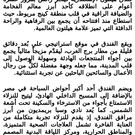
أعوام على انطلاقه كأحد أبرز معالم الفخامة
والضيافة الراقية في قلب منطقة كينج مريوط، حيث
استطاع منذ افتتاحه أن يجمع بين الرفاهية والراحة
الدافئة التي تميز علامة هيلتون العالمية.
ويقع الفندق في موقع استراتيجي على بُعد دقائق
قليلة من مطار برج العرب، ليقدّم مزيجاً مثالياً يجمع
بين أجواء المنتجعات الهادئة وسهولة الوصول إلى
قلب المدينة، مما جعله وجهة مفضلة لكلٍّ من رجال
الأعمال والسائحين الباحثين عن تجربة استثنائية.
ويضم الفندق أحد أكبر أحواض السباحة في مصر
بالإضافة إلى المسبح الداخلي الهادئ، ليتيح للنزلاء
الاستمتاع بأجواء من الاسترخاء والسكينة تحت أشعة
الشمس. كما يُعد نادي وسبا بريمديون من أبرز
مرافق الفندق، إذ يقدم للنزلاء تجربة متكاملة من
العناية الفاخرة تشمل العلاجات الصحية المتميزة،
والمناطق الحرارية، ومركز اللياقة البدنية المصمم