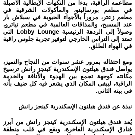
مطاعمه الراقية، بدءاً من النكهات الإيطالية الأصيلة
في مطعم بورسالينو، والمأكولات الشرقية في
مطعم زعتر، مروراً بالأجواء الحيوية في سبلاش بار
عند المسبح، والمذاقات العالمية في مطعم تياترو،
وصولاً إلى الردهة الرئيسية Lobby Lounge التي
تمتد إلى التراس الخارجي لتوفير تجربة جلوس راقية
في الهواء الطلق.
ومع احتفاله بمرور عشر سنوات من النجاح والتميز،
يواصل فندق هيلتون الإسكندرية كينجز رانش ترسيخ
مكانته كوجهة تجمع بين الهدوء والأناقة والخدمة
الراقية، ليبقى المكان الذي يشعر فيه كل ضيف بأنه
في بيته الثاني.
نبذة عن فندق هيلتون الإسكندرية كينجز رانش
يُعد فندق هيلتون الإسكندرية كينجز رانش من أبرز
فنادق الإسكندرية الفاخرة، ويقع في قلب منطقة