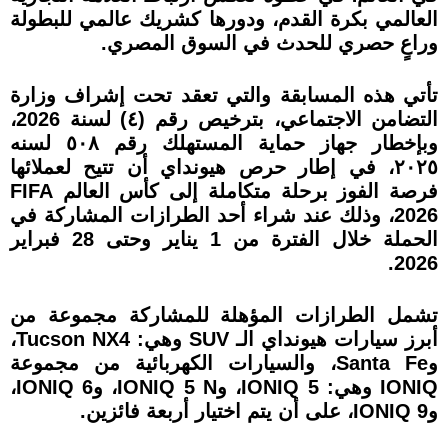
العالمي بكرة القدم، ودورها كشريك عالمي للبطولة
وراعٍ حصري للحدث في السوق المصري.
تأتي هذه المسابقة والتي تعقد تحت إشراف وزارة
التضامن الاجتماعي، بترخيص رقم (٤) لسنة 2026،
وبإخطار جهاز حماية المستهلك رقم ٥٠٨ لسنه
٢٠٢٥، في إطار حرص هيونداي أن تتيح لعملائها
فرصة الفوز برحلة متكاملة إلى كأس العالم FIFA
2026، وذلك عند شراء أحد الطرازات المشاركة في
الحملة خلال الفترة من 1 يناير وحتى 28 فبراير
2026.
تشمل الطرازات المؤهلة للمشاركة مجموعة من
أبرز سيارات هيونداي الـ SUV وهي: Tucson NX4،
وSanta Fe، والسيارات الكهربائية من مجموعة
IONIQ وهي: IONIQ 5، وIONIQ 5 N، وIONIQ 6،
وIONIQ 9، على أن يتم اختيار أربعة فائزين.