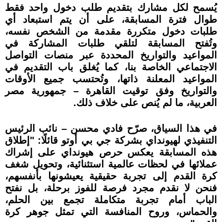
يُسمح لكل مشارك بتقديم طلب دخول واحد فقط
طوال فترة المسابقة، على أن يتم استبعاد أي
طلبات دخول متكررة مقدمة من الشخص نفسه،
وتُفتح المسابقة لتلقي طلبات المشاركة في
المواعيد والتواريخ المحددة عبر منصات التواصل
الاجتماعي الخاصة بنا، كما يُغلق باب التقديم في
المواعيد المعلنة ذاتها، وتُحتسب جميع الأوقات
والتواريخ وفق توقيت القاهرة – جمهورية مصر
العربية، ما لم يُنص على خلاف ذلك.
في هذا السياق، صرّح فادي محسن – نائب الرئيس
التنفيذي لهيونداي بشركة جي بي أوتو قائلًا: "إطلاق
هذه المسابقة يعكس حرص هيونداي على إشراك
عملائها في لحظات عالمية استثنائية، وتحويل شغف
كرة القدم إلى تجربة حقيقية يعيشونها بأنفسهم،
فنحن لا نقدم مجرد فرصة للفوز برحلة، بل نفتح
الباب أمام تجربة متكاملة تجمع بين الحلم،
والحماس، وروح المنافسة التي تمثل جوهر كرة