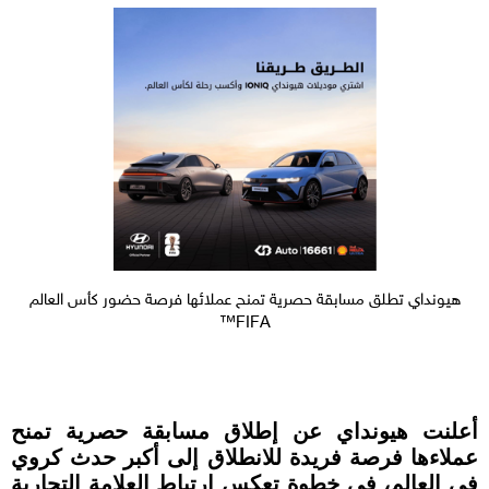
هيونداي تطلق مسابقة حصرية تمنح عملائها فرصة حضور كأس العالم
FIFA™
أعلنت هيونداي عن إطلاق مسابقة حصرية تمنح
عملاءها فرصة فريدة للانطلاق إلى أكبر حدث كروي
في العالم، في خطوة تعكس ارتباط العلامة التجارية