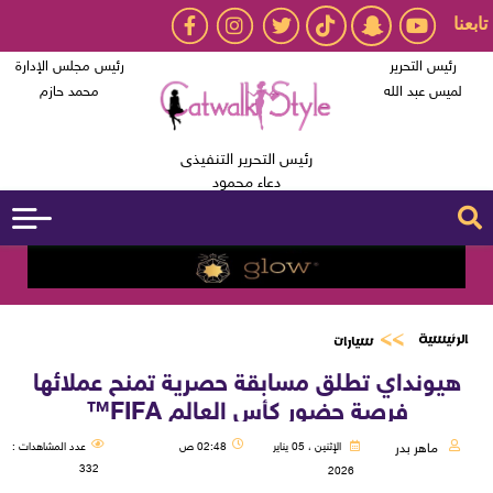
تابعنا
رئيس التحرير
رئيس مجلس الإدارة
لميس عبد الله
محمد حازم
رئيس التحرير التنفيذى
دعاء محمود
الرئيسية
سيارات
هيونداي تطلق مسابقة حصرية تمنح عملائها
فرصة حضور كأس العالم FIFA™
ماهر بدر
الإثنين ، 05 يناير
02:48 ص
عدد المشاهدات :
332
2026