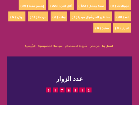
مجوهرات ( 5 )
صحة وجمال ( 123 )
أهل الفن ( 223 )
إتفسح معانا ( 26 )
ادم ( 30 )
مشاهير السوشيال ميديا ( 4 )
زفاف ( 3 )
موضة ( 54 )
ديكور ( 5 )
الأبراج ( 0 )
مطبخ ( 6 )
اتصل بنا
من نحن
شروط الاستخدام
سياسة الخصوصية
الرئيسية
عدد الزوار
3
1
7
8
3
1
2
© 2022 حقوق النشر محفوظة
تم التصميم والتطوير بواسطة
لمجلة CatWalkStyle
شركة
EGIT