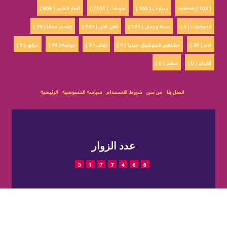
review ( 103 )
سيارات ( 203 )
منوعات ( 1151 )
أخبار الخليج ( 868 )
مجوهرات ( 5 )
صحة وجمال ( 123 )
أهل الفن ( 223 )
إتفسح معانا ( 26 )
ادم ( 30 )
مشاهير السوشيال ميديا ( 4 )
زفاف ( 3 )
موضة ( 54 )
ديكور ( 5 )
الأبراج ( 0 )
مطبخ ( 6 )
اتصل بنا
من نحن
شروط الاستخدام
سياسة الخصوصية
الرئيسية
عدد الزوار
3
1
7
7
4
6
6