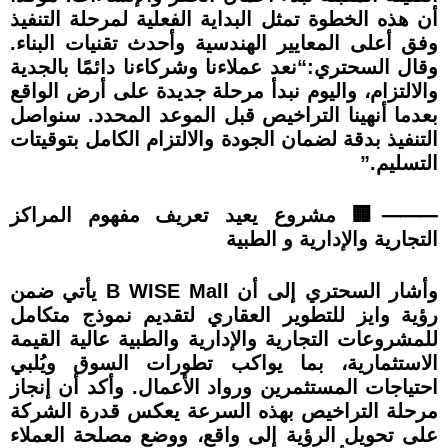
أن هذه الخطوة تمثل البداية الفعلية لمرحلة التنفيذ
وفق أعلى المعايير الهندسية وأحدث تقنيات البناء.
وقال السحتري:“نعد عملاءنا وشركاءنا دائمًا بالجدية
والالتزام، واليوم نبدأ مرحلة جديدة على أرض الواقع
بعدما أنهينا التراخيص قبل الموعد المحدد. سنواصل
التنفيذ بدقة لضمان الجودة والالتزام الكامل بتوقيتات
التسليم.”
⸻🏢 مشروع يعيد تعريف مفهوم المراكز
التجارية والإدارية و الطبية
وأشار السحتري إلى أن B WISE Mall يأتي ضمن
رؤية وايز للتطوير العقاري لتقديم نموذج متكامل
للمشروعات التجارية والإدارية والطبية عالية القيمة
الاستثمارية، بما يواكب تطورات السوق ويُلبي
احتياجات المستثمرين ورواد الأعمال. وأكد أن إنجاز
مرحلة التراخيص بهذه السرعة يعكس قدرة الشركة
على تحويل الرؤية إلى واقع، ووضع مصلحة العملاء