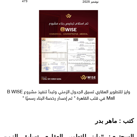
473
نوفمبر 2025
وايز للتطوير العقاري تسبق الجدول الزمني وتبدأ تنفيذ مشروع B WISE
Mall في قلب القاهرة " تم إصدار رخصة البناء رسميًا "
كتب : ماهر بدر
السحتري: “وايز للتطوير العقاري تسابق الزمن