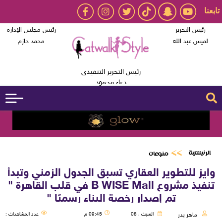
تابعنا
رئيس التحرير
رئيس مجلس الإدارة
لميس عبد الله
محمد حازم
رئيس التحرير التنفيذى
دعاء محمود
الرئيسية
منوعات
وايز للتطوير العقاري تسبق الجدول الزمني وتبدأ
تنفيذ مشروع B WISE Mall في قلب القاهرة "
تم إصدار رخصة البناء رسميًا "
ماهر بدر
السبت ، 08
09:45 م
عدد المشاهدات :