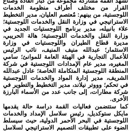
تشهد القمة مشاركة مجموعة من كبار القادة وصنّاع
القرار من مختلف أطراف منظومة الخدمات
اللوجستية، من بينهم: مٌعتصم العليان، مدير التخطيط
الاستراتيجي في وزارة النقل والخدمات اللوجستية؛
علاء بانبيله، مدير برنامج اللوجستيات الجديد في
وزارة النقل والخدمات اللوجستية؛ هالة الحريبي،
مديرة قطاع الطيران واللوجستيات في وزارة
الاستثمار؛ عبدالله منيف المنيف، نائب الرئيس
للأعمال التجارية في الهيئة العامة للموانئ؛ سامي
المغيره، مدير عام الإمدادات اللوجستية في شركة
المنطقة اللوجستية المتكاملة الخاصة؛ عادل عبدالله
الشريف، مدير إدارة المواد والخدمات اللوجستية
في تحكم؛ وووتر نيلاند، مدير التخطيط والتطوير في
شركة مطارات، إلى جانب عدد من الأسماء البارزة
الأخرى.
كما ستتضمن فعاليات القمة دراسة حالة يقدمها
مايكل ستوكديل، رئيس سلاسل الإمداد والخدمات
اللوجستية في البحر الأحمر الدولية، حيث سيسلط
الضوء على تطبيقات التصميم الاستراتيجي لسلاسل