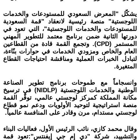
يشكّل "المعرض السعودي للمستودعات والخدمات
اللوجستية" منصة رئيسية لانعقاد "قمة السعودية
للمستودعات والخدمات اللوجستية"، التي تعود في
دورتها الثانية ضمن برنامج معتمد للتطوير المهني
المستمر (CPD). وتجمع القمة قادة من القطاعين
العام والخاص ومزودي الخدمات في حوارات بنّاءة،
لتبادل الخبرات العملية ومناقشة احتياجات القطاع
المتغيرة.
وانسجاماً مع طموحات برنامج تطوير الصناعة
الوطنية والخدمات اللوجستية (NIDLP) في ترسيخ
مكانة المملكة كمركز لوجستي عالمي، توفّر القمة
منصة استراتيجية لتوحيد الأولويات ودعم نمو قطاع
لوجستي مستدام، مرن وقادر على المنافسة عالمياً.
وقال محمد كازي، نائب الرئيس الأول، فعاليات البناء
والتشييد، شركة "دي إم جي إيفنتس":تعود قمة