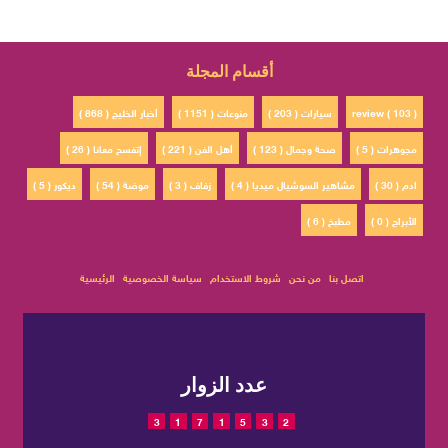
أقسام المجلة
review ( 103 )
سيارات ( 203 )
منوعات ( 1151 )
أخبار الخليج ( 868 )
مجوهرات ( 5 )
صحة وجمال ( 123 )
أهل الفن ( 221 )
إتفسح معانا ( 26 )
ادم ( 30 )
مشاهير السوشيال ميديا ( 4 )
زفاف ( 3 )
موضة ( 54 )
ديكور ( 5 )
الأبراج ( 0 )
مطبخ ( 6 )
اتصل بنا
من نحن
شروط الاستخدام
سياسة الخصوصية
الرئيسية
عدد الزوار
3
1
7
1
5
3
2