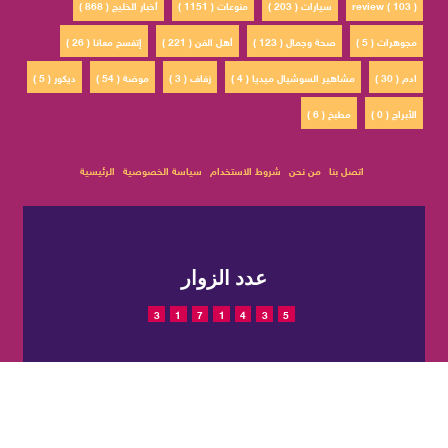
review ( 103 )
سيارات ( 203 )
منوعات ( 1151 )
أخبار الخليج ( 868 )
مجوهرات ( 5 )
صحة وجمال ( 123 )
أهل الفن ( 221 )
إتفسح معانا ( 26 )
ادم ( 30 )
مشاهير السوشيال ميديا ( 4 )
زفاف ( 3 )
موضة ( 54 )
ديكور ( 5 )
الأبراج ( 0 )
مطبخ ( 6 )
اتصل بنا
من نحن
شروط الاستخدام
سياسة الخصوصية
الرئيسية
عدد الزوار
3
1
7
1
4
3
5
© 2022 حقوق النشر محفوظة
تم التصميم والتطوير بواسطة