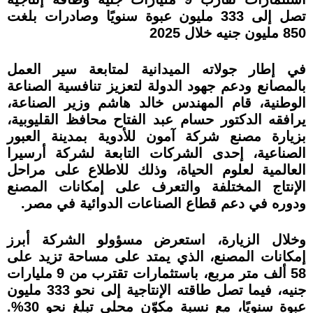
تصل إلى 333 مليون عبوة سنويًا وصادرات بلغت
850 مليون جنيه خلال 2025
في إطار جولاته الميدانية لمتابعة سير العمل
بالمصانع ودعم جهود الدولة لتعزيز تنافسية الصناعة
الوطنية، قام المهندس خالد هاشم وزير الصناعة،
يرافقه الدكتور حسام عبد الفتاح محافظ القليوبية،
بزيارة مصنع شركة آمون للأدوية بمدينة العبور
الصناعية، إحدى الشركات التابعة لشركة أرسيرا
العالمية لعلوم الحياة، وذلك للاطلاع على مراحل
الإنتاج المختلفة والتعرف على إمكانات المصنع
ودوره في دعم قطاع الصناعات الدوائية في مصر.
وخلال الزيارة، استعرض مسؤولو الشركة أبرز
إمكانات المصنع، الذي يمتد على مساحة تزيد على
58 ألف متر مربع، باستثمارات تقترب من 9 مليارات
جنيه، فيما تصل طاقته الإنتاجية إلى نحو 333 مليون
عبوة سنويًا، مع نسبة مكوّن محلي تبلغ نحو 30%.