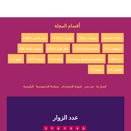
أقسام المجلة
review ( 103 )
سيارات ( 203 )
منوعات ( 1151 )
أخبار الخليج ( 868 )
مجوهرات ( 5 )
صحة وجمال ( 123 )
أهل الفن ( 221 )
إتفسح معانا ( 26 )
ادم ( 30 )
مشاهير السوشيال ميديا ( 4 )
زفاف ( 3 )
موضة ( 54 )
ديكور ( 5 )
الأبراج ( 0 )
مطبخ ( 6 )
اتصل بنا
من نحن
شروط الاستخدام
سياسة الخصوصية
الرئيسية
عدد الزوار
3
1
6
1
3
4
0