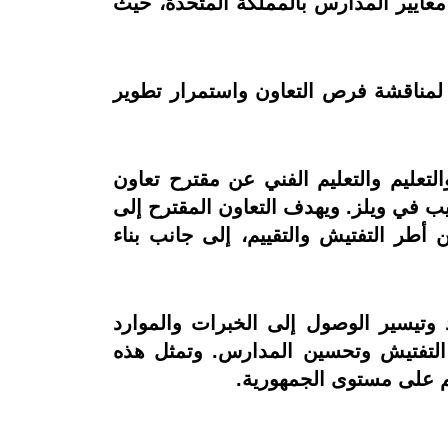
معايير المدارس بالمملكة المتحدة، حيث
تقى معالي الوزير بالسيد أولي-بيكا هاينونن، المدير العام لمنظمة البكالوريا الدولية (IB)، لمناقشة فرص التعاون واستمرار تطوير
التعليم والتعليم الفني عن مقترح تعاون
 المختصة بتفتيش التعليم والتدريب في ويلز. ويهدف التعاون المقترح إلى
طر التفتيش والتقييم، إلى جانب بناء
 وتيسير الوصول إلى الخبرات والموارد
يلة في مجالات التفتيش وتحسين المدارس. وتمثل هذه
لم على مستوى الجمهورية.