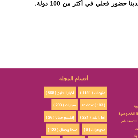
الفنون والثقافة، والتعليم، واللغة الإنجليزية. نعمل مع شركائنا في أكثر من 200 دولة وإقليم، ولدينا حضور فعلي في أكثر من 100 دولة.
أقسام المجلة
منوعات ( 1151 )
أخبار الخليج ( 868 )
review ( 103 )
سيارات ( 203 )
ية
 الخصوصية
أهل الفن ( 221 )
إتفسح معانا ( 26 )
الاستخدام
ن
مجوهرات ( 5 )
صحة وجمال ( 123 )
نا