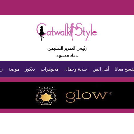
رئيس التحرير التنفيذى
دعاء محمود
فسح معانا
أهل الفن
صحة وجمال
مجوهرات
ديكور
موضة
زف