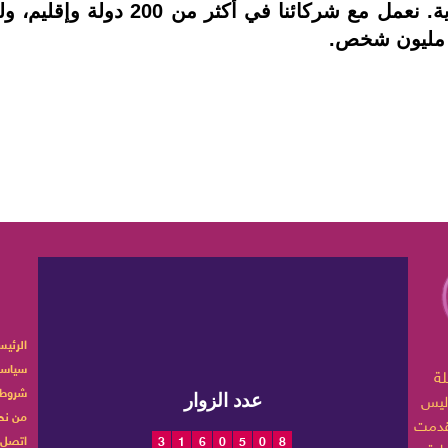
الرئيس
سياسة
ربية تهتم بأخبار الموضة
شروط 
ليس
عدد الزوار
من نح
اتصل ب
3
1
6
0
5
0
8
 حياتها