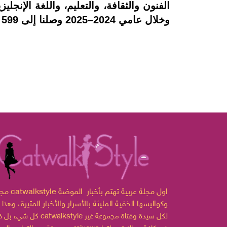
وخلال عامي 2024–2025 وصلنا إلى 599 مليون شخص.
مجلة catwalkstyle اول مجلة ع
وكواليسها الخفية المليئة بالأسرار والأخبار المثيرة،
وهذا 
لكل سيدة وفتاة مجموعة غير
catwalkstyle
كل شيء بل قدمت
مسبوقة من التجارب العملية reivews في كافة مجالات