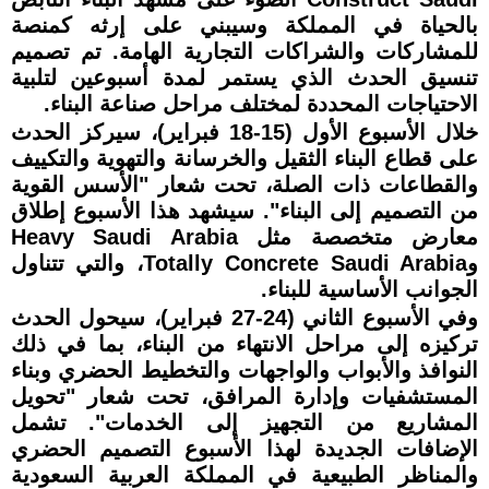
بالحياة في المملكة وسيبني على إرثه كمنصة
للمشاركات والشراكات التجارية الهامة. تم تصميم
تنسيق الحدث الذي يستمر لمدة أسبوعين لتلبية
الاحتياجات المحددة لمختلف مراحل صناعة البناء.
خلال الأسبوع الأول (15-18 فبراير)، سيركز الحدث
على قطاع البناء الثقيل والخرسانة والتهوية والتكييف
والقطاعات ذات الصلة، تحت شعار "الأسس القوية
من التصميم إلى البناء". سيشهد هذا الأسبوع إطلاق
معارض متخصصة مثل Heavy Saudi Arabia
وTotally Concrete Saudi Arabia، والتي تتناول
الجوانب الأساسية للبناء.
وفي الأسبوع الثاني (24-27 فبراير)، سيحول الحدث
تركيزه إلى مراحل الانتهاء من البناء، بما في ذلك
النوافذ والأبواب والواجهات والتخطيط الحضري وبناء
المستشفيات وإدارة المرافق، تحت شعار "تحويل
المشاريع من التجهيز إلى الخدمات". تشمل
الإضافات الجديدة لهذا الأسبوع التصميم الحضري
والمناظر الطبيعية في المملكة العربية السعودية