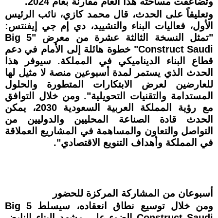
وتضاعفت مساحته هذا العام مقارنة بعام 2024.
وتعليقاً على الحدث، قال محمد كازي، نائب الرئيس
الأول، فعاليات البناء والتشييد، دي إم جي إيفنتس:
"تمثل النسخة الثالثة عشرة من معرض "Big 5
Construct Saudi" خطوة هائلة إلى الأمام في دعم
قطاع البناء الديناميكي في المملكة. سيوفر هذا
الحدث الذي يستمر لمدة أسبوعين منصة لا مثيل لها
للعارضين لعرض الابتكارات المتطورة والحلول
المستدامة والتقنيات التحويلية". ومن خلال التوافق
مع رؤية المملكة العربية السعودية 2030، يمكن
الحدث قادة الصناعة المحليين والدوليين من
التواصل والتعاون والمساهمة في المشاريع العملاقة
في المملكة وأهداف التنويع الاقتصادي".
أسبوعان من المشاركة المركزة للحضور
ومن خلال توسيع نطاق انعقاده، سيسلط Big 5
Construct Saudi الضوء على مشهد البناء النابض