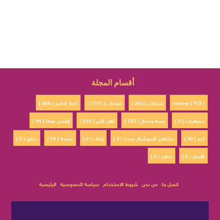
أقسام المجلة
review ( 103 )
سيارات ( 203 )
منوعات ( 1151 )
أخبار الخليج ( 868 )
مجوهرات ( 5 )
صحة وجمال ( 123 )
أهل الفن ( 223 )
إتفسح معانا ( 26 )
ادم ( 30 )
مشاهير السوشيال ميديا ( 4 )
زفاف ( 3 )
موضة ( 54 )
ديكور ( 5 )
الأبراج ( 0 )
مطبخ ( 6 )
اتصل بنا
من نحن
شروط الاستخدام
سياسة الخصوصية
الرئيسية