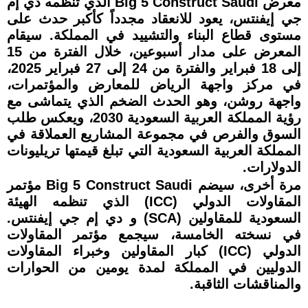
معرض Big 5 Construct Saudi الذي تنظمه دي إم
جي إيفنتس، يعود للانعقاد مجدداً كأكبر حدث على
مستوى قطاع البناء والتشييد في المملكة. سيقام
المعرض على مدار أسبوعين، خلال الفترة من 15
إلى 18 فبراير والفترة من 24 إلى 27 فبراير 2025،
في مركز واجهة الرياض للمعارض والمؤتمرات،
واجهة روشن، وهو الحدث الضخم الذي يتماشى مع
رؤية المملكة العربية السعودية 2030، ويعكس طلب
السوق والفرص في مجموعة المشاريع العملاقة في
المملكة العربية السعودية التي تبلغ قيمتها تريليونات
الدولارات.
مرة أخرى، سيضم Big 5 Construct Saudi مؤتمر
المقاولات الدولي (ICC) الذي تنظمه الهيئة
السعودية للمقاولين (SCA) و دي إم جي إيفنتس.
في نسخته الخامسة، سيجمع مؤتمر المقاولات
الدولي (ICC) كبار المقاولين وخبراء المقاولات
الدوليين في المملكة لمدة يومين من الحوارات
والمناقشات الثاقبة.