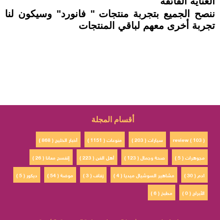
العناية الفائقة
ننصح الجميع بتجربة منتجات " فانورد" وسيكون لنا
تجربة أخرى معهم لباقي المنتجات
أقسام المجلة
review ( 103 )
سيارات ( 203 )
منوعات ( 1151 )
أخبار الخليج ( 868 )
مجوهرات ( 5 )
صحة وجمال ( 123 )
أهل الفن ( 223 )
إتفسح معانا ( 26 )
ادم ( 30 )
مشاهير السوشيال ميديا ( 4 )
زفاف ( 3 )
موضة ( 54 )
ديكور ( 5 )
الأبراج ( 0 )
مطبخ ( 6 )