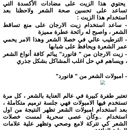
يحتوي هذا الزيت على مضادات الأكسدة التي
تساعد على تحسين صحة الشعر ولاحظنا بعد
استخدام هذا الزيت :
- ساعد استخدام زيت الارجان على منع تساقط
الشعر ، واصبح له رائحة عطرة مميزة
- الترطيب عالي في خصلا الشعر وهذا الامر يحمي
عمر الشعرة ويحافظ على شبابها
- زيت الارجان من " فانورد" يبائم كافة أنواع الشعر
، ويساهم في حل اغلب المشاكل بشكل جذري
- امبولات الشعر من " فانورد"
تعتبر طفرة كبيرة في عالم العناية بالشعر ، كل مرة
تستخدم فيها الامبولات فهي جلسة ترميم متكاملة ،
بعد استخدام امبولات الشعر تظهر النتيجة من اول
استخدام ..وكأن عصى سحرية لمست خصلات
الشعر كي تتركة لامع وصحي وتظهر علية علامات