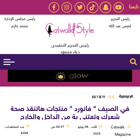
تابعنا
رئيس التحرير
رئيس مجلس الإدارة
لميس عبد الله
محمد حازم
رئيس التحرير التنفيذى
دعاء محمود
الرئيسية
REVIEW
في الصيف " فانورد " منتجات هاتنقذ صحة
شعرك وتعتنى بة من الداخل والخارج
Catwalk
الأحد ، 06 يوليو
09:57 ص
عدد المشاهدات :
9268
2025
Magazine