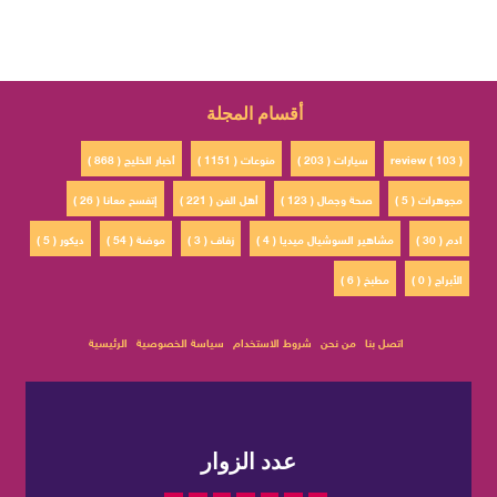
أقسام المجلة
review ( 103 )
سيارات ( 203 )
منوعات ( 1151 )
أخبار الخليج ( 868 )
مجوهرات ( 5 )
صحة وجمال ( 123 )
أهل الفن ( 221 )
إتفسح معانا ( 26 )
ادم ( 30 )
مشاهير السوشيال ميديا ( 4 )
زفاف ( 3 )
موضة ( 54 )
ديكور ( 5 )
الأبراج ( 0 )
مطبخ ( 6 )
اتصل بنا
من نحن
شروط الاستخدام
سياسة الخصوصية
الرئيسية
عدد الزوار