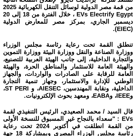
من قمة مصر الدولية لوسائل التنقل الكهربائية 2025
EVs Electrify Egypt ، خلال الفترة من 18 إلى 20
ديسمبر الجاري، بمركز مصر للمعارض الدولية
(EIEC).
تنطلق القمة تحت رعاية رئاسة مجلس الوزراء
ووزارة الصناعة والنقل ووزارة البيئة ووزارة التموين
والتجارة الداخلية، إلى جانب الهيئة العربية للتصنيع،
والهيئة العامة للاستثمار والمناطق الحرة، والهيئة
العامة للرقابة على الصادرات والواردات، والجهاز
الوطني للإدارة والاستثمار، وجهاز تنمية التجارة
الداخلية، ونقابة المهندسين، AIESEC، و ST PERI،
وIEEE، وEABA، ومعهد بحوث الإلكترونيات.
قال السيد / محمد الصعيدي، الرئيس التنفيذي لقمة
EVs : "سعداء بالنجاح غير المسبوق للنسخة الأولى
من القمة انطلقت في أكتوبر 2024 تحت رعاية
رئاسة مجلس الوزراء المصري وبمشاركة 18 جهة