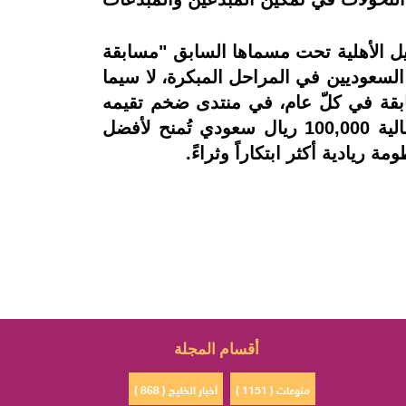
 من مؤسسة مجتمع جميل الأهلية تحت مسماها السابق "مسابقة
ال السعوديين في المراحل المبكرة، لا سيما
ابقة في كلّ عام، في منتدى ضخم تقيمه
المؤسسة للاحتفاء بالمشاركين، حيث سيتنافس المشاركون على جوائز مالية تبلغ قيمتها الإجمالية 100,000 ريال سعودي تُمنح لأفضل
ة ريادية أكثر ابتكاراً وثراءً.
أقسام المجلة
منوعات ( 1151 )
أخبار الخليج ( 868 )