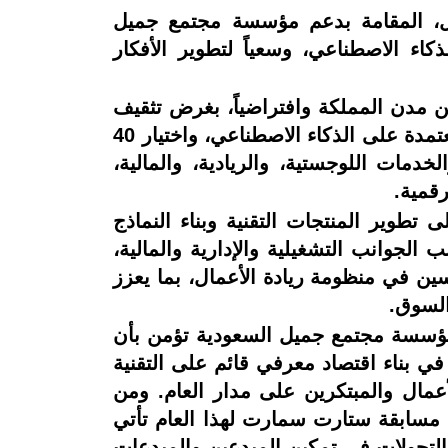
لتدريبي من مسابقة ستارت سمارت 2025 لريادة الأعمال، المقامة بدعم مؤسسة مجتمع جميل
كاء الاصطناعي، وسعياً لتطوير الأفكار
دمت في عدد من مدن المملكة وافتراضياً، بغرض تثقيف
رواد الأعمال السعوديين واستقطاب أكبر شريحة ممكنة من أصحاب الأفكار الريادية الواعدة المعتمدة على الذكاء الاصطناعي، واختيار 40
دمات اللوجستية، والريادية، والمالية،
لرقمية.
طوير المنتجات التقنية وبناء النماذج
الجوانب التشغيلية والإدارية والمالية،
ن في منظومة ريادة الأعمال، بما يعزز
السوق.
ؤسسة مجتمع جميل السعودية تؤمن بأن
اً في بناء اقتصاد معرفي قائم على التقنية
لأعمال والمبتكرين على مدار العام. ومن
 مسابقة ستارت سمارت لهذا العام تأتي
التحولات في تمكين المبدعين والمبدعات