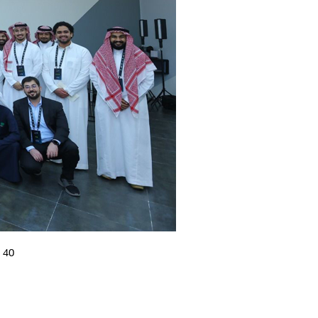
40 فكرةً رياديةً تشارك بالمعسكر التدريبي لمسابقة ستارت سمارت 2025 لريادة الأعمال