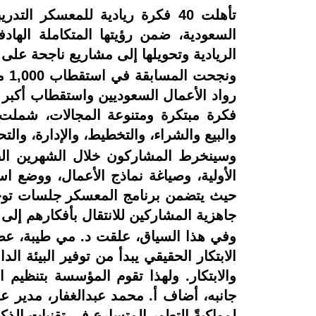
السعودية، ضمن رؤيتها المتكاملة الهادف
الريادية وتحويلها إلى مشاريع ناجحة على أر
ون
فكرة مبتكرة ومتنوعة المجالات، شملت قط
والبيع والشراء، والتخطيط، والإدارة، وال
وسينخرط المشاركون خلال الشهرين القاد
الأولية، وصياغة نماذج الأعمال، ووضع اس
حيث يتضمن برنامج المعسكر جلسات توجيه
جاهزية المشاركين للانتقال بأفكارهم إلى 
وفي هذا السياق، علقت د. مي طيبة، ع
الابتكار الحقيقي يبدأ من توفير البيئة الد
والابتكار. ولهذا تقوم المؤسسة بتنظيم ا
جانبه، أضاف أ. محمد عبدالغفار، مدير 
لمواكبةً التطور المتسارع في تقنيات ال