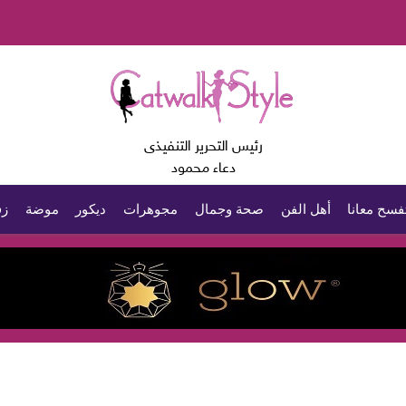
رئيس التحرير التنفيذى
دعاء محمود
فسح معانا
أهل الفن
صحة وجمال
مجوهرات
ديكور
موضة
زف