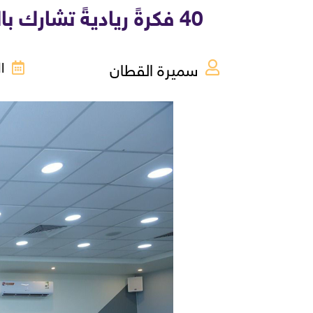
40 فكرةً رياديةً تشارك بالمعسكر التدريبي لمسابقة ستارت سمارت 2025 لريادة الأعمال
سميرة القطان
الثل