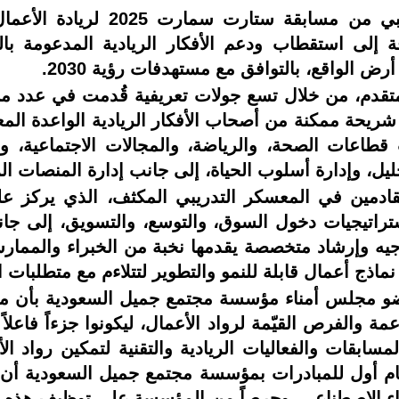
تأهلت 40 فكرة ريادية للمعسكر ا
ة إلى استقطاب ودعم الأفكار الريادية المدعومة بالذ
ض الواقع، بالتوافق مع مستهدفات رؤية 2030.
جحت المسابقة في استقطاب 1,000 متقدم، من خلال تسع جولات تعريفية قُ
اعات الصحة، والرياضة، والمجالات الاجتماعية، والخ
تحليل، وإدارة أسلوب الحياة، إلى جانب إدارة المنصات ا
مين في المعسكر التدريبي المكثف، الذي يركز على ت
تراتيجيات دخول السوق، والتوسع، والتسويق، إلى جانب 
 وإرشاد متخصصة يقدمها نخبة من الخبراء والممارسي
نماذج أعمال قابلة للنمو والتطوير لتتلاءم مع متطلبات 
ضو مجلس أمناء مؤسسة مجتمع جميل السعودية بأن م
اعمة والفرص القيّمة لرواد الأعمال، ليكونوا جزءاً فاعل
لمسابقات والفعاليات الريادية والتقنية لتمكين رواد ا
عام أول للمبادرات بمؤسسة مجتمع جميل السعودية أن
ذكاء الاصطناعي، وحرصاً من المؤسسة على توظيف هذه 